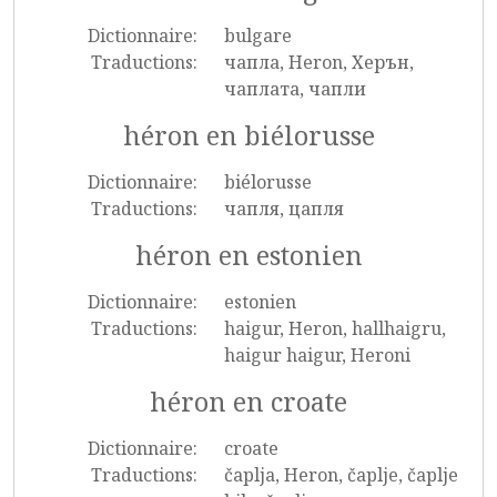
Dictionnaire:
bulgare
Traductions:
чапла, Heron, Херън,
чаплата, чапли
héron en biélorusse
Dictionnaire:
biélorusse
Traductions:
чапля, цапля
héron en estonien
Dictionnaire:
estonien
Traductions:
haigur, Heron, hallhaigru,
haigur haigur, Heroni
héron en croate
Dictionnaire:
croate
Traductions:
čaplja, Heron, čaplje, čaplje