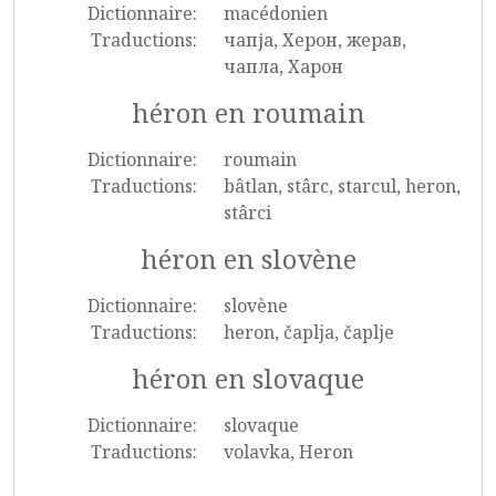
Dictionnaire:
macédonien
Traductions:
чапја, Херон, жерав,
чапла, Харон
héron en roumain
Dictionnaire:
roumain
Traductions:
bâtlan, stârc, starcul, heron,
stârci
héron en slovène
Dictionnaire:
slovène
Traductions:
heron, čaplja, čaplje
héron en slovaque
Dictionnaire:
slovaque
Traductions:
volavka, Heron