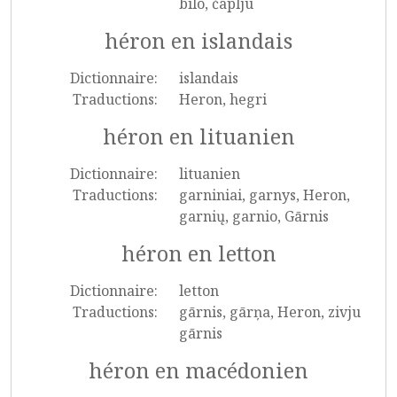
bilo, čaplju
héron en islandais
Dictionnaire:
islandais
Traductions:
Heron, hegri
héron en lituanien
Dictionnaire:
lituanien
Traductions:
garniniai, garnys, Heron,
garnių, garnio, Gārnis
héron en letton
Dictionnaire:
letton
Traductions:
gārnis, gārņa, Heron, zivju
gārnis
héron en macédonien