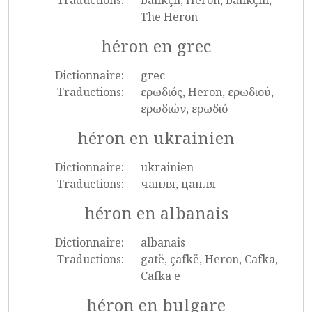
Traductions:
balıkçıl, Heron, balıkçılı,
The Heron
héron en grec
Dictionnaire:
grec
Traductions:
ερωδιός, Heron, ερωδιού,
ερωδιών, ερωδιό
héron en ukrainien
Dictionnaire:
ukrainien
Traductions:
чапля, цапля
héron en albanais
Dictionnaire:
albanais
Traductions:
gatë, çafkë, Heron, Cafka,
Cafka e
héron en bulgare