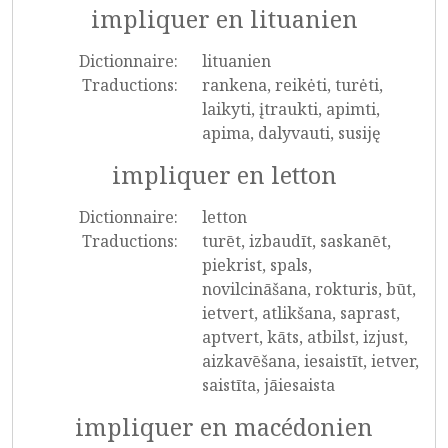
impliquer en lituanien
Dictionnaire:
lituanien
Traductions:
rankena, reikėti, turėti,
laikyti, įtraukti, apimti,
apima, dalyvauti, susiję
impliquer en letton
Dictionnaire:
letton
Traductions:
turēt, izbaudīt, saskanēt,
piekrist, spals,
novilcināšana, rokturis, būt,
ietvert, atlikšana, saprast,
aptvert, kāts, atbilst, izjust,
aizkavēšana, iesaistīt, ietver,
saistīta, jāiesaista
impliquer en macédonien