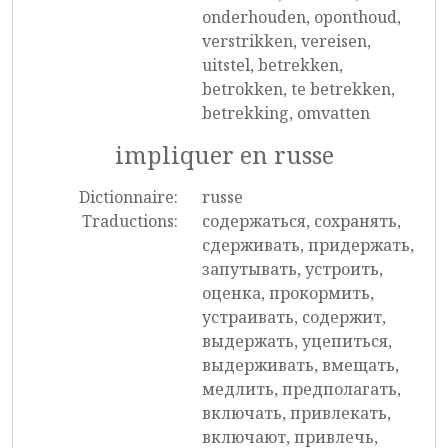
onderhouden, oponthoud,
verstrikken, vereisen,
uitstel, betrekken,
betrokken, te betrekken,
betrekking, omvatten
impliquer en russe
Dictionnaire:
russe
Traductions:
содержаться, сохранять,
сдерживать, придержать,
запутывать, устроить,
оценка, прокормить,
устраивать, содержит,
выдержать, уцепиться,
выдерживать, вмещать,
медлить, предполагать,
включать, привлекать,
включают, привлечь,