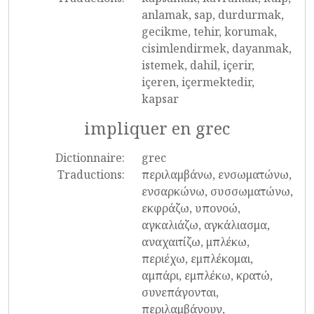
anlamak, sap, durdurmak,
gecikme, tehir, korumak,
cisimlendirmek, dayanmak,
istemek, dahil, içerir,
içeren, içermektedir,
kapsar
impliquer en grec
Dictionnaire:
grec
Traductions:
περιλαμβάνω, ενσωματώνω,
ενσαρκώνω, συσσωματώνω,
εκφράζω, υπονοώ,
αγκαλιάζω, αγκάλιασμα,
αναχαιτίζω, μπλέκω,
περιέχω, εμπλέκομαι,
αμπάρι, εμπλέκω, κρατώ,
συνεπάγονται,
περιλαμβάνουν,