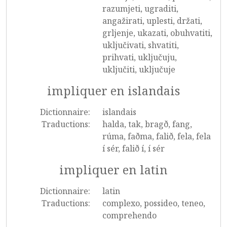
razumjeti, ugraditi,
angažirati, uplesti, držati,
grljenje, ukazati, obuhvatiti,
uključivati, shvatiti,
prihvati, uključuju,
uključiti, uključuje
impliquer en islandais
Dictionnaire:
islandais
Traductions:
halda, tak, bragð, fang,
rúma, faðma, falið, fela, fela
í sér, falið í, í sér
impliquer en latin
Dictionnaire:
latin
Traductions:
complexo, possideo, teneo,
comprehendo