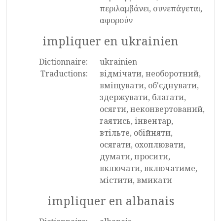
περιλαμβάνει, συνεπάγεται,
αφορούν
impliquer en ukrainien
Dictionnaire:
ukrainien
Traductions:
відмічати, необоротний,
вміщувати, об'єднувати,
здержувати, благати,
осягти, неконвертований,
гаятись, інвентар,
втільте, обійняти,
осягати, охоплювати,
думати, просити,
включати, включатиме,
містити, вмикати
impliquer en albanais