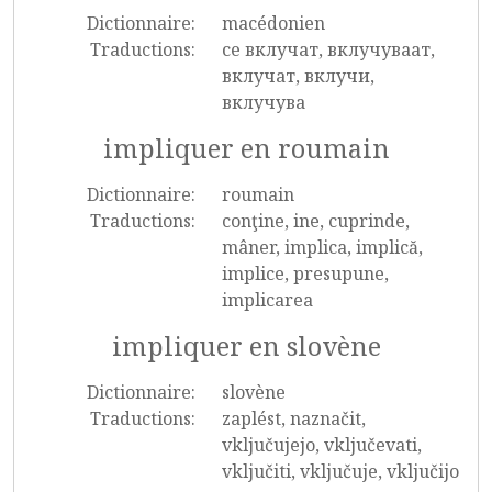
Dictionnaire:
macédonien
Traductions:
се вклучат, вклучуваат,
вклучат, вклучи,
вклучува
impliquer en roumain
Dictionnaire:
roumain
Traductions:
conţine, ine, cuprinde,
mâner, implica, implică,
implice, presupune,
implicarea
impliquer en slovène
Dictionnaire:
slovène
Traductions:
zaplést, naznačit,
vključujejo, vključevati,
vključiti, vključuje, vključijo