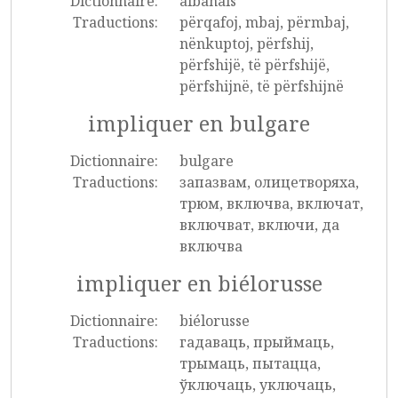
Dictionnaire:
albanais
Traductions:
përqafoj, mbaj, përmbaj,
nënkuptoj, përfshij,
përfshijë, të përfshijë,
përfshijnë, të përfshijnë
impliquer en bulgare
Dictionnaire:
bulgare
Traductions:
запазвам, олицетворяха,
трюм, включва, включат,
включват, включи, да
включва
impliquer en biélorusse
Dictionnaire:
biélorusse
Traductions:
гадаваць, прыймаць,
трымаць, пытацца,
ўключаць, уключаць,