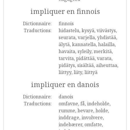
impliquer en finnois
Dictionnaire:
finnois
Traductions:
hidastelu, kysyä, viivästys,
seurata, varjella, yhdistää,
älytä, kannatella, halailla,
havaita, syleily, merkitä,
tarvita, pidättää, varata,
pidätys, sisältää, aiheuttaa,
liittyy, liity, liittyä
impliquer en danois
Dictionnaire:
danois
Traductions:
omfavne, få, indeholde,
rumme, bevare, holde,
inddrage, involvere,
indebærer, omfatte,