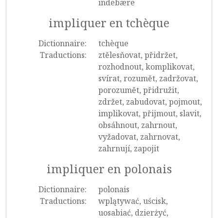
indebære
impliquer en tchèque
Dictionnaire:
tchèque
Traductions:
ztělesňovat, přidržet,
rozhodnout, komplikovat,
svírat, rozumět, zadržovat,
porozumět, přidružit,
zdržet, zabudovat, pojmout,
implikovat, přijmout, slavit,
obsáhnout, zahrnout,
vyžadovat, zahrnovat,
zahrnují, zapojit
impliquer en polonais
Dictionnaire:
polonais
Traductions:
wplątywać, uścisk,
uosabiać, dzierżyć,