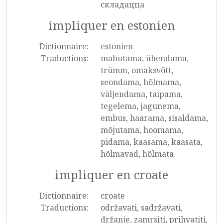
складацца
impliquer en estonien
Dictionnaire:
estonien
Traductions:
mahutama, ühendama,
trümm, omaksvõtt,
seondama, hõlmama,
väljendama, taipama,
tegelema, jagunema,
embus, haarama, sisaldama,
mõjutama, hoomama,
pidama, kaasama, kaasata,
hõlmavad, hõlmata
impliquer en croate
Dictionnaire:
croate
Traductions:
održavati, sadržavati,
držanje, zamrsiti, prihvatiti,