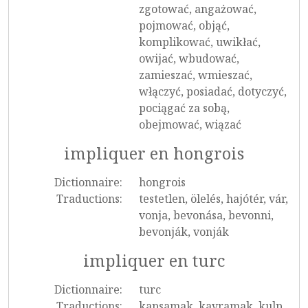
zgotować, angażować,
pojmować, objąć,
komplikować, uwikłać,
owijać, wbudować,
zamieszać, wmieszać,
włączyć, posiadać, dotyczyć,
pociągać za sobą,
obejmować, wiązać
impliquer en hongrois
Dictionnaire:
hongrois
Traductions:
testetlen, ölelés, hajótér, vár,
vonja, bevonása, bevonni,
bevonják, vonják
impliquer en turc
Dictionnaire:
turc
Traductions:
kapsamak, kavramak, kulp,