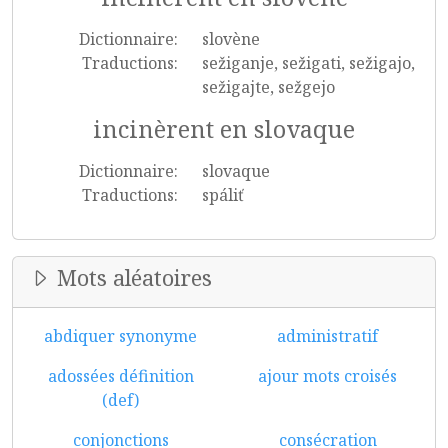
Dictionnaire:
slovène
Traductions:
sežiganje, sežigati, sežigajo,
sežigajte, sežgejo
incinèrent en slovaque
Dictionnaire:
slovaque
Traductions:
spáliť
Mots aléatoires
abdiquer synonyme
administratif
adossées définition
ajour mots croisés
(def)
conjonctions
consécration