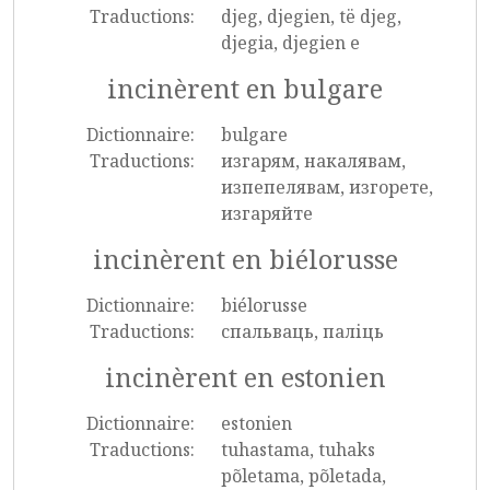
Traductions:
djeg, djegien, të djeg,
djegia, djegien e
incinèrent en bulgare
Dictionnaire:
bulgare
Traductions:
изгарям, накалявам,
изпепелявам, изгорете,
изгаряйте
incinèrent en biélorusse
Dictionnaire:
biélorusse
Traductions:
спальваць, паліць
incinèrent en estonien
Dictionnaire:
estonien
Traductions:
tuhastama, tuhaks
põletama, põletada,