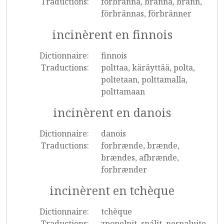
Traductions:
förbränna, bränna, bränn,
förbrännas, förbränner
incinèrent en finnois
Dictionnaire:
finnois
Traductions:
polttaa, käräyttää, polta,
poltetaan, polttamalla,
polttamaan
incinèrent en danois
Dictionnaire:
danois
Traductions:
forbrænde, brænde,
brændes, afbrænde,
forbrænder
incinèrent en tchèque
Dictionnaire:
tchèque
Traductions:
zpopelnit, spálit, nespalujte,