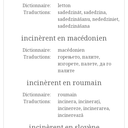
Dictionnaire:
letton
Traductions:
sadedzināt, sadedzina,
sadedzināšanu, nededziniet,
sadedzināšana
incinèrent en macédonien
Dictionnaire:
macédonien
Traductions:
горењето, палите,
изгорете, палете, да го
палите
incinèrent en roumain
Dictionnaire:
roumain
Traductions:
incinera, incinerați,
incinereze, incinerarea,
incinerează
incinèrent en slovène