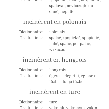
spalovat, nevhazujte do
ohně, nepalte
incinèrent en polonais
Dictionnaire:
polonais
Traductions:
spalać, spopielać, spopielić,
palić, spalić, podpalać,
wrzucać
incinèrent en hongrois
Dictionnaire:
hongrois
Traductions:
égesse, elégetni, égesse el,
tűzbe, dobja tűzbe
incinèrent en turc
Dictionnaire:
turc
Traductions:
yakmak, yakmayın, yakıp