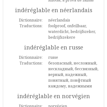
idiotas, à prova de falhas
indéréglable en néerlandais
Dictionnaire:
néerlandais
Traductions:
foolproof, onfeilbaar,
waterdicht, bedrijfszeker,
bedrijfszekere
indéréglable en russe
Dictionnaire:
russe
Traductions:
безопасный, несложный,
нескладный, бессвязный,
верный, надежный,
понятный, понфтный
каждому, надежными
indéréglable en norvégien
Dictionnaire:
norvégien