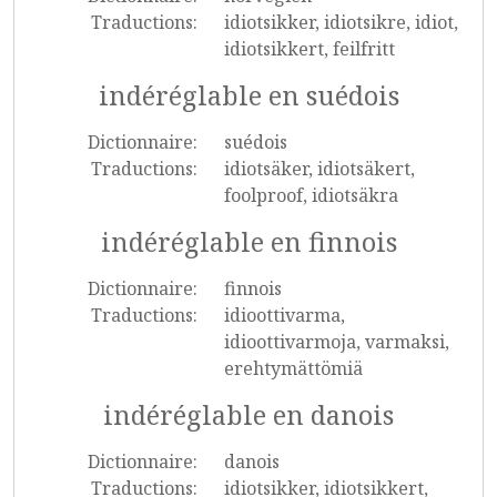
Traductions:
idiotsikker, idiotsikre, idiot,
idiotsikkert, feilfritt
indéréglable en suédois
Dictionnaire:
suédois
Traductions:
idiotsäker, idiotsäkert,
foolproof, idiotsäkra
indéréglable en finnois
Dictionnaire:
finnois
Traductions:
idioottivarma,
idioottivarmoja, varmaksi,
erehtymättömiä
indéréglable en danois
Dictionnaire:
danois
Traductions:
idiotsikker, idiotsikkert,