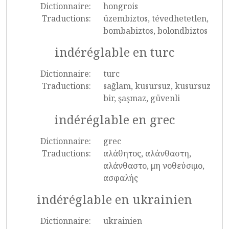
Dictionnaire:
hongrois
Traductions:
üzembiztos, tévedhetetlen,
bombabiztos, bolondbiztos
indéréglable en turc
Dictionnaire:
turc
Traductions:
sağlam, kusursuz, kusursuz
bir, şaşmaz, güvenli
indéréglable en grec
Dictionnaire:
grec
Traductions:
αλάθητος, αλάνθαστη,
αλάνθαστο, μη νοθεύσιμο,
ασφαλής
indéréglable en ukrainien
Dictionnaire:
ukrainien