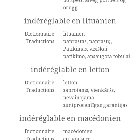
pottþétt, alveg pottþétt og
örugg
indéréglable en lituanien
Dictionnaire:
lituanien
Traductions:
paprastas, paprastų,
Patikimas, visiškai
patikimo, apsaugota tobulai
indéréglable en letton
Dictionnaire:
letton
Traductions:
saprotams, vienkāršs,
nevainojama,
simtprocentīgas garantijas
indéréglable en macédonien
Dictionnaire:
macédonien
Traductions:
сигурниот