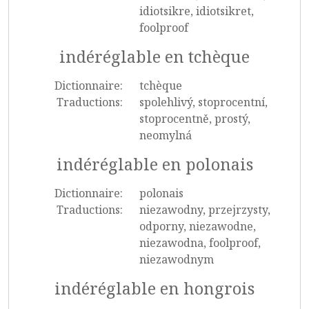
idiotsikre, idiotsikret,
foolproof
indéréglable en tchèque
Dictionnaire:
tchèque
Traductions:
spolehlivý, stoprocentní,
stoprocentně, prostý,
neomylná
indéréglable en polonais
Dictionnaire:
polonais
Traductions:
niezawodny, przejrzysty,
odporny, niezawodne,
niezawodna, foolproof,
niezawodnym
indéréglable en hongrois