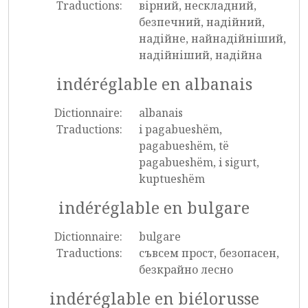
Traductions:
вірний, нескладний,
безпечний, надійний,
надійне, найнадійніший,
надійніший, надійна
indéréglable en albanais
Dictionnaire:
albanais
Traductions:
i pagabueshëm,
pagabueshëm, të
pagabueshëm, i sigurt,
kuptueshëm
indéréglable en bulgare
Dictionnaire:
bulgare
Traductions:
съвсем прост, безопасен,
безкрайно лесно
indéréglable en biélorusse