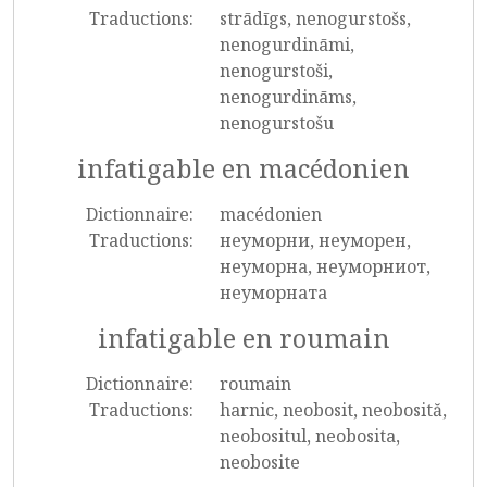
Traductions:
strādīgs, nenogurstošs,
nenogurdināmi,
nenogurstoši,
nenogurdināms,
nenogurstošu
infatigable en macédonien
Dictionnaire:
macédonien
Traductions:
неуморни, неуморен,
неуморна, неуморниот,
неуморната
infatigable en roumain
Dictionnaire:
roumain
Traductions:
harnic, neobosit, neobosită,
neobositul, neobosita,
neobosite