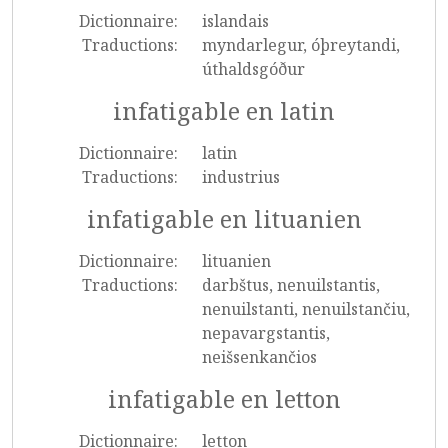
Dictionnaire:
islandais
Traductions:
myndarlegur, óþreytandi,
úthaldsgóður
infatigable en latin
Dictionnaire:
latin
Traductions:
industrius
infatigable en lituanien
Dictionnaire:
lituanien
Traductions:
darbštus, nenuilstantis,
nenuilstanti, nenuilstančiu,
nepavargstantis,
neišsenkančios
infatigable en letton
Dictionnaire:
letton