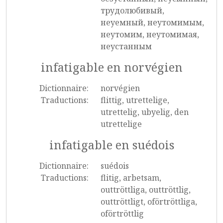
трудолюбивый,
неуемный, неутомимым,
неутомим, неутомимая,
неустанным
infatigable en norvégien
Dictionnaire:
norvégien
Traductions:
flittig, utrettelige,
utrettelig, ubyelig, den
utrettelige
infatigable en suédois
Dictionnaire:
suédois
Traductions:
flitig, arbetsam,
outtröttliga, outtröttlig,
outtröttligt, oförtröttliga,
oförtröttlig