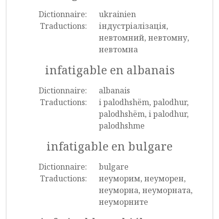
Dictionnaire:
ukrainien
Traductions:
індустріалізація,
невтомний, невтомну,
невтомна
infatigable en albanais
Dictionnaire:
albanais
Traductions:
i palodhshëm, palodhur,
palodhshëm, i palodhur,
palodhshme
infatigable en bulgare
Dictionnaire:
bulgare
Traductions:
неуморим, неуморен,
неуморна, неуморната,
неуморните