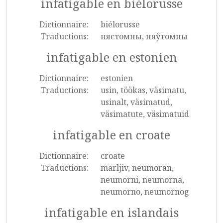
infatigable en biélorusse
Dictionnaire:
biélorusse
Traductions:
нястомны, няўтомны
infatigable en estonien
Dictionnaire:
estonien
Traductions:
usin, töökas, väsimatu,
usinalt, väsimatud,
väsimatute, väsimatuid
infatigable en croate
Dictionnaire:
croate
Traductions:
marljiv, neumoran,
neumorni, neumorna,
neumorno, neumornog
infatigable en islandais