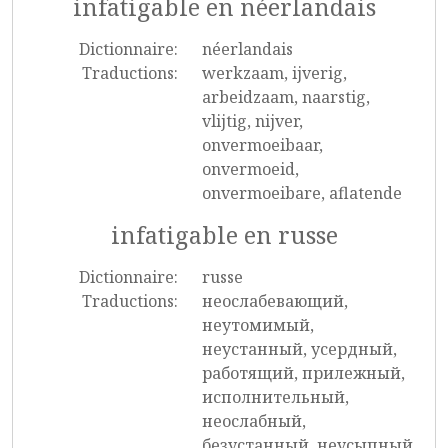
infatigable en néerlandais
Dictionnaire:
néerlandais
Traductions:
werkzaam, ijverig,
arbeidzaam, naarstig,
vlijtig, nijver,
onvermoeibaar,
onvermoeid,
onvermoeibare, aflatende
infatigable en russe
Dictionnaire:
russe
Traductions:
неослабевающий,
неутомимый,
неустанный, усердный,
работящий, прилежный,
исполнительный,
неослабный,
безустанный, неусыпный,