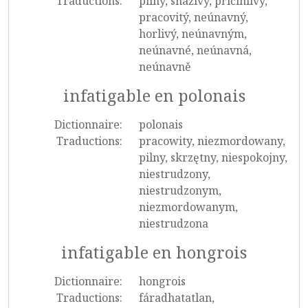
Traductions:
pilný, snaživý, přičinlivý,
pracovitý, neúnavný,
horlivý, neúnavným,
neúnavné, neúnavná,
neúnavně
infatigable en polonais
Dictionnaire:
polonais
Traductions:
pracowity, niezmordowany,
pilny, skrzętny, niespokojny,
niestrudzony,
niestrudzonym,
niezmordowanym,
niestrudzona
infatigable en hongrois
Dictionnaire:
hongrois
Traductions:
fáradhatatlan,