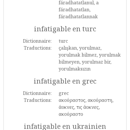
fáradhatatlanul, a
fáradhatatlan,
fáradhatatlannak
infatigable en turc
Dictionnaire:
turc
Traductions:
çalışkan, yorulmaz,
yorulmak bilmez, yorulmak
bilmeyen, yorulmaz bir,
yorulmaksızın
infatigable en grec
Dictionnaire:
grec
Traductions:
ακούραστος, ακούραστη,
άοκνες, τις άοκνες,
ακούραστο
infatigable en ukrainien