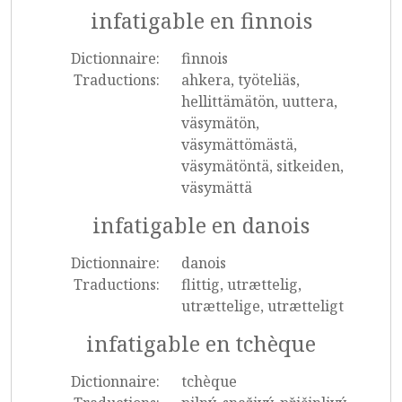
infatigable en finnois
Dictionnaire:
finnois
Traductions:
ahkera, työteliäs,
hellittämätön, uuttera,
väsymätön,
väsymättömästä,
väsymätöntä, sitkeiden,
väsymättä
infatigable en danois
Dictionnaire:
danois
Traductions:
flittig, utrættelig,
utrættelige, utrætteligt
infatigable en tchèque
Dictionnaire:
tchèque