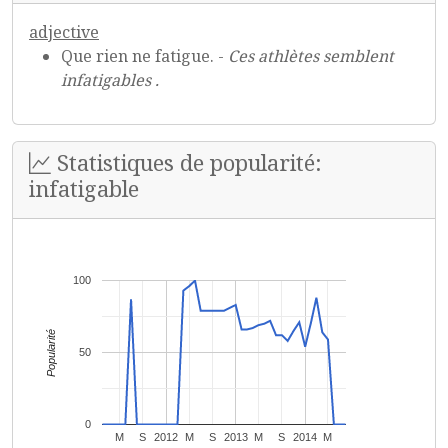
adjective
Que rien ne fatigue. -
Ces athlètes semblent
infatigables .
Statistiques de popularité:
infatigable
100
Popularité
50
0
M
S
2012
M
S
2013
M
S
2014
M