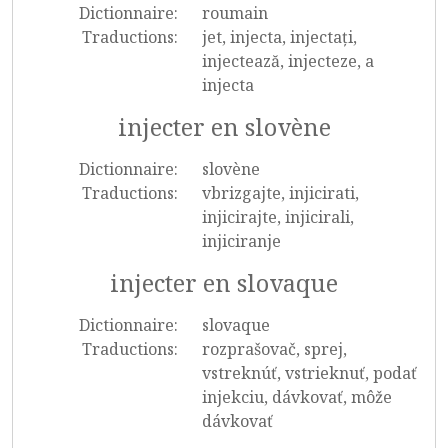
Dictionnaire:
roumain
Traductions:
jet, injecta, injectați,
injectează, injecteze, a
injecta
injecter en slovène
Dictionnaire:
slovène
Traductions:
vbrizgajte, injicirati,
injicirajte, injicirali,
injiciranje
injecter en slovaque
Dictionnaire:
slovaque
Traductions:
rozprašovač, sprej,
vstreknúť, vstrieknuť, podať
injekciu, dávkovať, môže
dávkovať