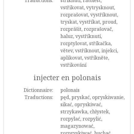
Traductions:
stříknutí, ratolest,
vstřikovat, vytrysknout,
rozprašovat, vystříknout,
tryskat, vystříkat, proud,
rozprášit, rozprašovač,
haluz, vystříknutí,
rozptylovat, stříkačka,
větev, vstříknout, injekci,
aplikovat, vstříkněte,
vstřikování
injecter en polonais
Dictionnaire:
polonais
Traductions:
pęd, pryskać, opryskiwanie,
sikać, opryskiwać,
strzykawka, chłystek,
rozpylać, rozpylić,
magazynować,
rozpryskiwać, buchać,