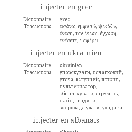
injecter en grec
Dictionnaire:
grec
Traductions:
εισάγω, εμφυσώ, ψεκάζω,
ένεση, την ένεση, έγχυση,
ενέσετε, εισφέρει
injecter en ukrainien
Dictionnaire:
ukrainien
Traductions:
упорскувати, початковий,
утеча, вступний, шприц,
пульверизатор,
обприскувати, струмінь,
пагін, вводити,
запроваджувати, уводити
injecter en albanais