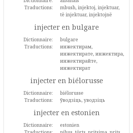
Dictionnaire:
albanais
Traductions:
mbush, injektoj, injektuar,
të injektuar, injektojnë
injecter en bulgare
Dictionnaire:
bulgare
Traductions:
инжектирам,
инжектирате, инжектира,
инжектирайте,
инжектират
injecter en biélorusse
Dictionnaire:
biélorusse
Traductions:
ўводзіць, уводзіць
injecter en estonien
Dictionnaire:
estonien
Traductions:
pihus, törts, pritsima, prits,