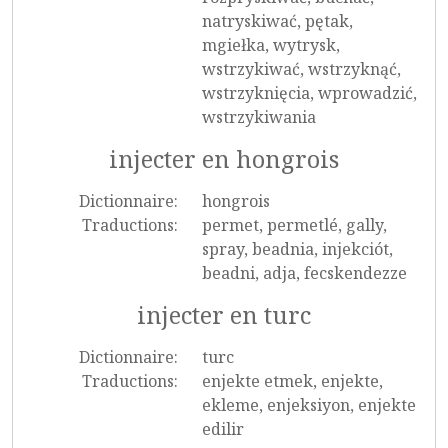
natryskiwać, pętak,
mgiełka, wytrysk,
wstrzykiwać, wstrzyknąć,
wstrzyknięcia, wprowadzić,
wstrzykiwania
injecter en hongrois
Dictionnaire:
hongrois
Traductions:
permet, permetlé, gally,
spray, beadnia, injekciót,
beadni, adja, fecskendezze
injecter en turc
Dictionnaire:
turc
Traductions:
enjekte etmek, enjekte,
ekleme, enjeksiyon, enjekte
edilir