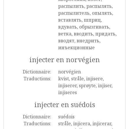
распылить, распылять,
распылитель, опылять,
вставлять, шприц,
вдувать, обрызгивать,
ветка, вводить, придать,
вводят, внедрить,
инъекционные
injecter en norvégien
Dictionnaire:
norvégien
Traductions:
kvist, stråle, injisere,
injiserer, sprøyte, injiser,
injiseres
injecter en suédois
Dictionnaire:
suédois
Traductions:
stråle, injicera, injicerar,