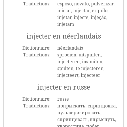
Traductions:
esposo, novato, pulverizar,
iniciar, injectar, esquilo,
injetar, injecte, injeção,
injetam
injecter en néerlandais
Dictionnaire:
néerlandais
Traductions:
sproeien, uitspuiten,
injecteren, inspuiten,
spuiten, te injecteren,
injecteert, injecteer
injecter en russe
Dictionnaire:
russe
Traductions:
попрыскать, спринцовка,
пульверизировать,
спринцевать, впрыснуть,
хворостина, побег,