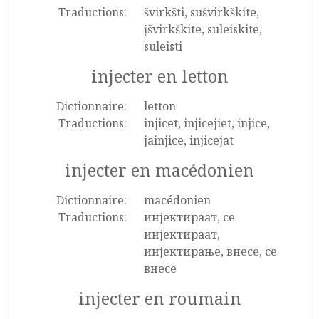
Traductions:
švirkšti, sušvirkškite,
įšvirkškite, suleiskite,
suleisti
injecter en letton
Dictionnaire:
letton
Traductions:
injicēt, injicējiet, injicē,
jāinjicē, injicējat
injecter en macédonien
Dictionnaire:
macédonien
Traductions:
инјектираат, се
инјектираат,
инјектирање, внесе, се
внесе
injecter en roumain