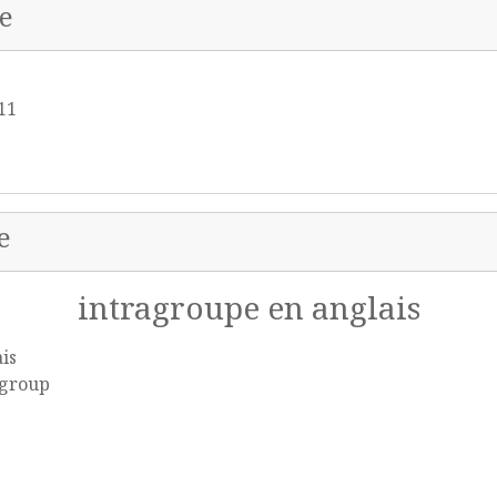
e
 11
e
intragroupe en anglais
is
agroup