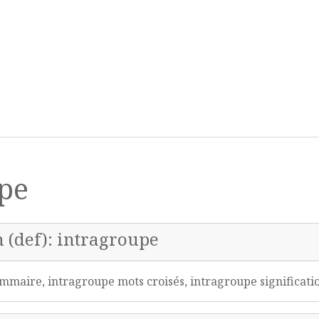
pe
n (def): intragroupe
maire, intragroupe mots croisés, intragroupe significat