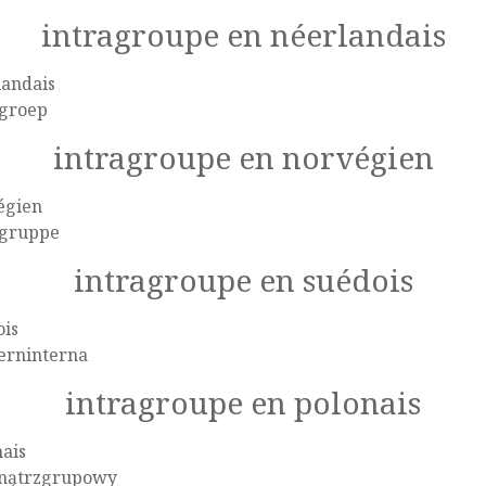
intragroupe en néerlandais
landais
agroep
intragroupe en norvégien
égien
agruppe
intragroupe en suédois
ois
erninterna
intragroupe en polonais
ais
ątrzgrupowy