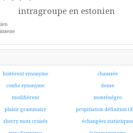
intragroupe en estonien
nien
isisene
boitèrent synonyme
chaussée
confie synonyme
dense
modifièrent
monténégro
plaisir grammaire
propitiation définition (d
sherry mots croisés
échangées statistique