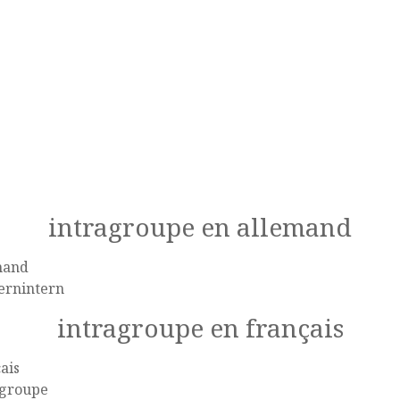
intragroupe en allemand
mand
ernintern
intragroupe en français
ais
agroupe