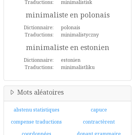
Traductions:
minimalistisk
minimaliste en polonais
Dictionnaire:
polonais
Traductions:
minimalistyczny
minimaliste en estonien
Dictionnaire:
estonien
Traductions:
minimalistliku
Mots aléatoires
abstenu statistiques
capuce
compense traductions
contractèrent
coordonnées
dopant grammaire