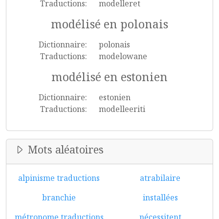
Traductions:
modelleret
modélisé en polonais
Dictionnaire:
polonais
Traductions:
modelowane
modélisé en estonien
Dictionnaire:
estonien
Traductions:
modelleeriti
Mots aléatoires
alpinisme traductions
atrabilaire
branchie
installées
métronome traductions
nécessitent