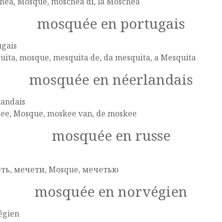
hea, Mosque, moschea di, la Moschea
mosquée en portugais
ugais
ita, mosque, mesquita de, da mesquita, a Mesquita
mosquée en néerlandais
landais
ee, Mosque, moskee van, de moskee
mosquée en russe
e
ть, мечети, Mosque, мечетью
mosquée en norvégien
égien