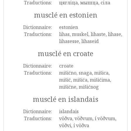
Traductions:
цягліца, мышца, сіла
musclé en estonien
Dictionnaire:
estonien
Traductions:
lihas, muskel, lihaste, lihase,
lihasesse, lihaseid
musclé en croate
Dictionnaire:
croate
Traductions:
mišićno, snaga, mišica,
mišić, mišića, mišićima,
mišićne, mišićnog
musclé en islandais
Dictionnaire:
islandais
Traductions:
vöðva, vöðvum, í vöðvum,
vöðvi, í vöðva