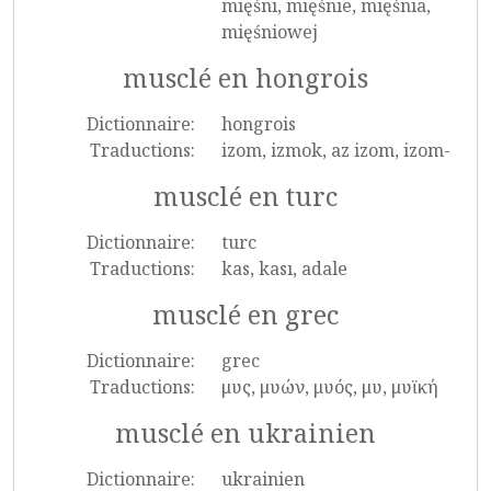
mięśni, mięśnie, mięśnia,
mięśniowej
musclé en hongrois
Dictionnaire:
hongrois
Traductions:
izom, izmok, az izom, izom-
musclé en turc
Dictionnaire:
turc
Traductions:
kas, kası, adale
musclé en grec
Dictionnaire:
grec
Traductions:
μυς, μυών, μυός, μυ, μυϊκή
musclé en ukrainien
Dictionnaire:
ukrainien