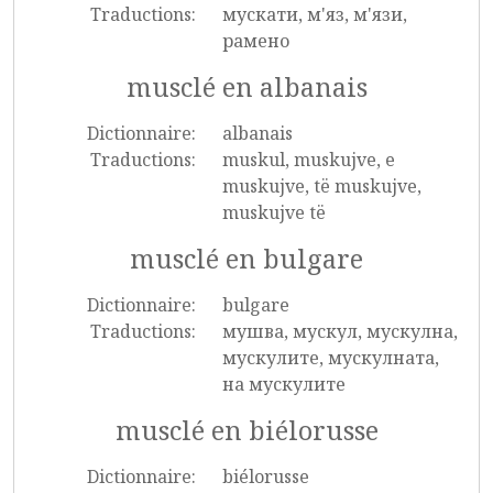
Traductions:
мускати, м'яз, м'язи,
рамено
musclé en albanais
Dictionnaire:
albanais
Traductions:
muskul, muskujve, e
muskujve, të muskujve,
muskujve të
musclé en bulgare
Dictionnaire:
bulgare
Traductions:
мушва, мускул, мускулна,
мускулите, мускулната,
на мускулите
musclé en biélorusse
Dictionnaire:
biélorusse