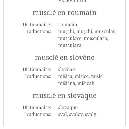
мускулната
musclé en roumain
Dictionnaire:
roumain
Traductions:
muşchi, mușchi, muscular,
musculare, musculară,
musculara
musclé en slovène
Dictionnaire:
slovène
Traductions:
mišica, mišice, mišic,
mišična, mišicah
musclé en slovaque
Dictionnaire:
slovaque
Traductions:
sval, svalov, svaly