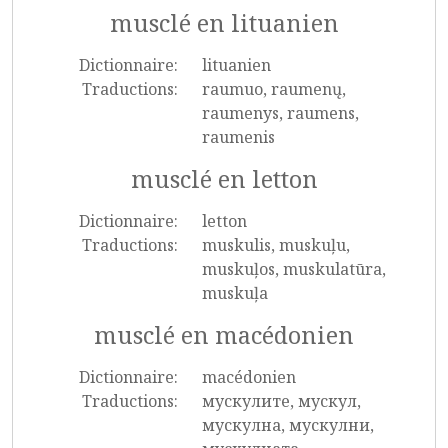
musclé en lituanien
Dictionnaire:
lituanien
Traductions:
raumuo, raumenų,
raumenys, raumens,
raumenis
musclé en letton
Dictionnaire:
letton
Traductions:
muskulis, muskuļu,
muskuļos, muskulatūra,
muskuļa
musclé en macédonien
Dictionnaire:
macédonien
Traductions:
мускулите, мускул,
мускулна, мускулни,