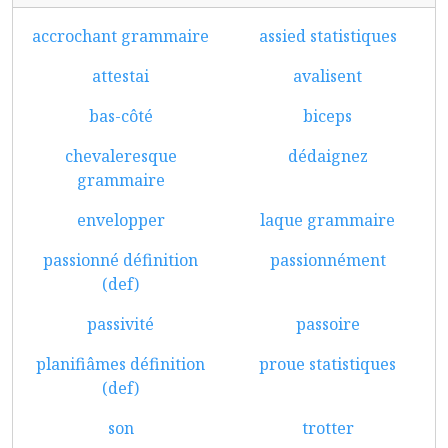
accrochant grammaire
assied statistiques
attestai
avalisent
bas-côté
biceps
chevaleresque
dédaignez
grammaire
envelopper
laque grammaire
passionné définition
passionnément
(def)
passivité
passoire
planifiâmes définition
proue statistiques
(def)
son
trotter