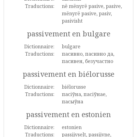
Traductions:
në mënyrë pasive, pasive,
mënyrë pasive, pasiv,
pasivisht
passivement en bulgare
Dictionnaire:
bulgare
Traductions:
пасивно, пасивно да,
пасивен, безучастно
passivement en biélorusse
Dictionnaire:
biélorusse
Traductions:
пасіўна, пасіўнае,
пасыўна
passivement en estonien
Dictionnaire:
estonien
Traductions:
passiivselt, passiivne,