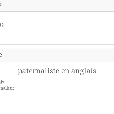
e
 12
e
paternaliste en anglais
is
nalistic