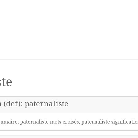
ste
 (def): paternaliste
maire, paternaliste mots croisés, paternaliste significati