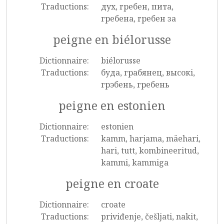
Traductions:
дух, гребен, пита,
гребена, гребен за
peigne en biélorusse
Dictionnaire:
biélorusse
Traductions:
буда, грабянец, высокi,
грэбень, гребень
peigne en estonien
Dictionnaire:
estonien
Traductions:
kamm, harjama, mäehari,
hari, tutt, kombineeritud,
kammi, kammiga
peigne en croate
Dictionnaire:
croate
Traductions:
priviđenje, češljati, nakit,