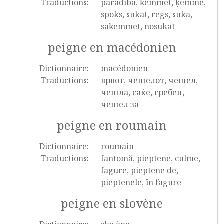
Traductions:
parādība, ķemmēt, ķemme,
spoks, sukāt, rēgs, suka,
saķemmēt, nosukāt
peigne en macédonien
Dictionnaire:
macédonien
Traductions:
врвот, чешелот, чешел,
чешла, саќе, гребен,
чешел за
peigne en roumain
Dictionnaire:
roumain
Traductions:
fantomă, pieptene, culme,
fagure, pieptene de,
pieptenele, în fagure
peigne en slovène