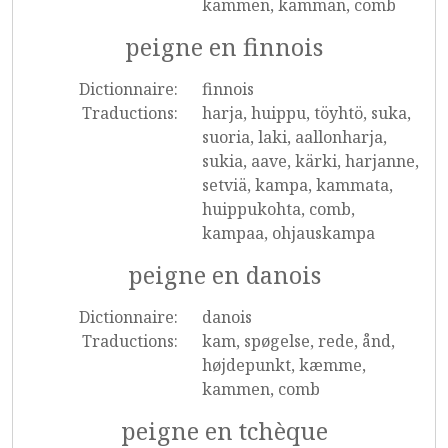
kammen, kamman, comb
peigne en finnois
Dictionnaire:
finnois
Traductions:
harja, huippu, töyhtö, suka,
suoria, laki, aallonharja,
sukia, aave, kärki, harjanne,
setviä, kampa, kammata,
huippukohta, comb,
kampaa, ohjauskampa
peigne en danois
Dictionnaire:
danois
Traductions:
kam, spøgelse, rede, ånd,
højdepunkt, kæmme,
kammen, comb
peigne en tchèque