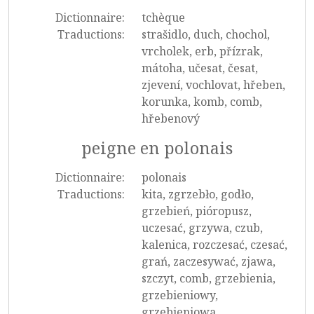
Dictionnaire:
tchèque
Traductions:
strašidlo, duch, chochol,
vrcholek, erb, přízrak,
mátoha, učesat, česat,
zjevení, vochlovat, hřeben,
korunka, komb, comb,
hřebenový
peigne en polonais
Dictionnaire:
polonais
Traductions:
kita, zgrzebło, godło,
grzebień, pióropusz,
uczesać, grzywa, czub,
kalenica, rozczesać, czesać,
grań, zaczesywać, zjawa,
szczyt, comb, grzebienia,
grzebieniowy,
grzebieniowa