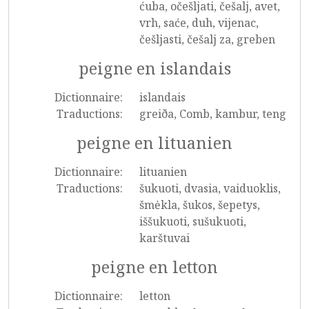
ćuba, očešljati, češalj, avet,
vrh, saće, duh, vijenac,
češljasti, češalj za, greben
peigne en islandais
Dictionnaire:
islandais
Traductions:
greiða, Comb, kambur, teng
peigne en lituanien
Dictionnaire:
lituanien
Traductions:
šukuoti, dvasia, vaiduoklis,
šmėkla, šukos, šepetys,
iššukuoti, sušukuoti,
karštuvai
peigne en letton
Dictionnaire:
letton