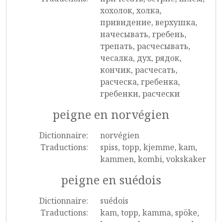
хохолок, холка,
привидение, верхушка,
начесывать, гребень,
трепать, расчесывать,
чесалка, дух, рядок,
кончик, расчесать,
расческа, гребенка,
гребенки, расчески
peigne en norvégien
Dictionnaire:
norvégien
Traductions:
spiss, topp, kjemme, kam,
kammen, kombi, vokskaker
peigne en suédois
Dictionnaire:
suédois
Traductions:
kam, topp, kamma, spöke,