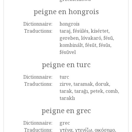
peigne en hongrois
Dictionnaire:
hongrois
Traductions:
taraj, fésülés, kísértet,
gereben, lóvakaró, fésű,
kombinált, fésűt, fésűs,
fésűvel
peigne en turc
Dictionnaire:
turc
Traductions:
zirve, taramak, doruk,
tarak, tarağı, petek, comb,
taraklı
peigne en grec
Dictionnaire:
grec
Traductions:
χτένα, χτενίζω, οικόσημο,