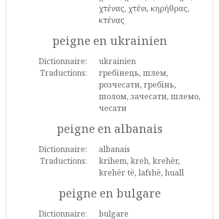
χτένας, χτένι, κηρήθρας,
κτένας
peigne en ukrainien
Dictionnaire:
ukrainien
Traductions:
гребінець, шлем,
розчесати, гребінь,
шолом, зачесати, шлемо,
чесати
peigne en albanais
Dictionnaire:
albanais
Traductions:
krihem, kreh, krehër,
krehër të, lafshë, huall
peigne en bulgare
Dictionnaire:
bulgare