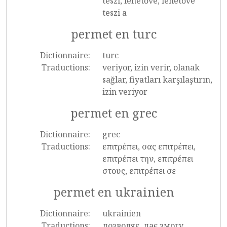
teszi, lehetővé, lehetővé
teszi a
permet en turc
Dictionnaire:
turc
Traductions:
veriyor, izin verir, olanak
sağlar, fiyatları karşılaştırın,
izin veriyor
permet en grec
Dictionnaire:
grec
Traductions:
επιτρέπει, σας επιτρέπει,
επιτρέπει την, επιτρέπει
στους, επιτρέπει σε
permet en ukrainien
Dictionnaire:
ukrainien
Traductions:
дозволяє, дає змогу