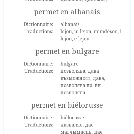
permet en albanais
Dictionnaire:
albanais
Traductions:
lejon, ju lejon, mundëson, i
lejon, e lejon
permet en bulgare
Dictionnaire:
bulgare
Traductions:
позволява, дава
възможност, дава,
позволява на, ви
позволява
permet en biélorusse
Dictionnaire:
biélorusse
Traductions:
дазваляе, дае
магчымасць, дае