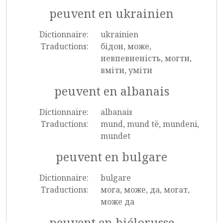
peuvent en ukrainien
Dictionnaire:
ukrainien
Traductions:
бідон, може,
невпевненість, могти,
вміти, уміти
peuvent en albanais
Dictionnaire:
albanais
Traductions:
mund, mund të, mundeni,
mundet
peuvent en bulgare
Dictionnaire:
bulgare
Traductions:
мога, може, да, могат,
може да
peuvent en biélorusse