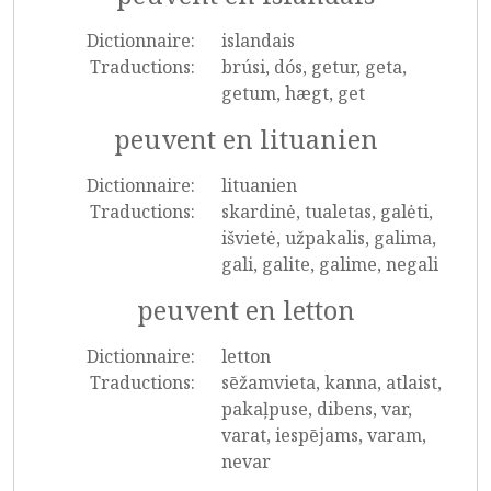
Dictionnaire:
islandais
Traductions:
brúsi, dós, getur, geta,
getum, hægt, get
peuvent en lituanien
Dictionnaire:
lituanien
Traductions:
skardinė, tualetas, galėti,
išvietė, užpakalis, galima,
gali, galite, galime, negali
peuvent en letton
Dictionnaire:
letton
Traductions:
sēžamvieta, kanna, atlaist,
pakaļpuse, dibens, var,
varat, iespējams, varam,
nevar