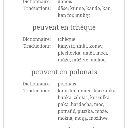
Dictionnaire:
danois
Traductions:
dåse, kunne, kande, kan,
kan for, muligt
peuvent en tchèque
Dictionnaire:
tchèque
Traductions:
kanystr, smět, konev,
plechovka, umět, moci,
může, můžete, mohou
peuvent en polonais
Dictionnaire:
polonais
Traductions:
kanister, umieć, blaszanka,
bańka, zdołać, koszulka,
paka, bardacha, móc,
potrafić, puszka, może,
można, mogą, możliwe