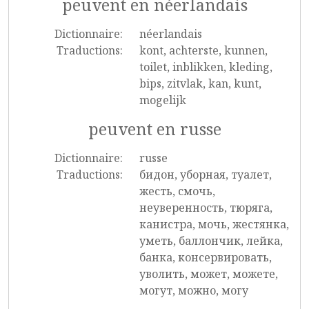
peuvent en néerlandais
Dictionnaire:
néerlandais
Traductions:
kont, achterste, kunnen,
toilet, inblikken, kleding,
bips, zitvlak, kan, kunt,
mogelijk
peuvent en russe
Dictionnaire:
russe
Traductions:
бидон, уборная, туалет,
жесть, смочь,
неуверенность, тюряга,
канистра, мочь, жестянка,
уметь, баллончик, лейка,
банка, консервировать,
уволить, может, можете,
могут, можно, могу