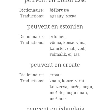
Dictionnaire:
biélorusse
Traductions:
адзаду, можа
peuvent en estonien
Dictionnaire:
estonien
Traductions:
võima, konservima,
kanister, saab, võib,
võimalik, ei, saa
peuvent en croate
Dictionnaire:
croate
Traductions:
znam, konzervirati,
konzerva, može, mogu,
možete, mogu imati,
možemo
peuvent en islandais