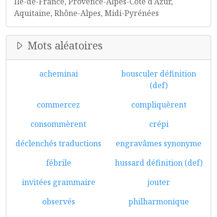
Île-de-France, Provence-Alpes-Côte d'Azur,
Aquitaine, Rhône-Alpes, Midi-Pyrénées
Mots aléatoires
acheminai
bousculer définition
(def)
commercez
compliquèrent
consommèrent
crépi
déclenchés traductions
engravâmes synonyme
fébrile
hussard définition (def)
invitées grammaire
jouter
observés
philharmonique