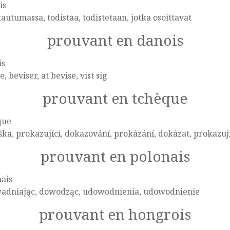
is
tautumassa, todistaa, todistetaan, jotka osoittavat
prouvant en danois
is
e, beviser, at bevise, vist sig
prouvant en tchèque
que
ka, prokazující, dokazování, prokázání, dokázat, prokazuj
prouvant en polonais
ais
adniając, dowodząc, udowodnienia, udowodnienie
prouvant en hongrois