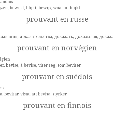
landais
zen, bewijst, blijkt, bewijs, waaruit blijkt
prouvant en russe
e
зывания, доказательства, доказать, доказывая, доказа
prouvant en norvégien
égien
er, bevise, å bevise, viser seg, som beviser
prouvant en suédois
ois
a, bevisar, visat, att bevisa, styrker
prouvant en finnois