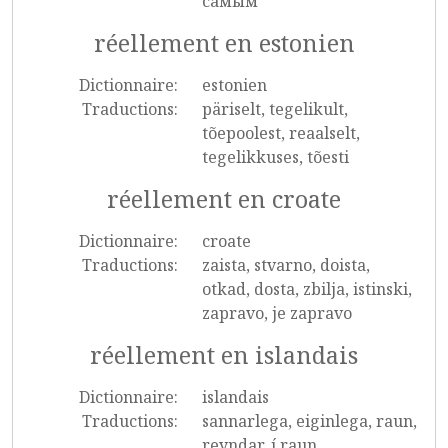
самым
réellement en estonien
Dictionnaire:
estonien
Traductions:
päriselt, tegelikult,
tõepoolest, reaalselt,
tegelikkuses, tõesti
réellement en croate
Dictionnaire:
croate
Traductions:
zaista, stvarno, doista,
otkad, dosta, zbilja, istinski,
zapravo, je zapravo
réellement en islandais
Dictionnaire:
islandais
Traductions:
sannarlega, eiginlega, raun,
reyndar, í raun,