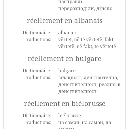
насправді,
перерозподіли, дійсно
réellement en albanais
Dictionnaire:
albanais
Traductions:
vërtet, në të vërtetë, fakt,
vërtetë, në fakt, të vërtetë
réellement en bulgare
Dictionnaire:
bulgare
Traductions:
всъщност, действително,
действителност, реално, в
действителност
réellement en biélorusse
Dictionnaire:
biélorusse
Traductions:
на самай, на самой, на