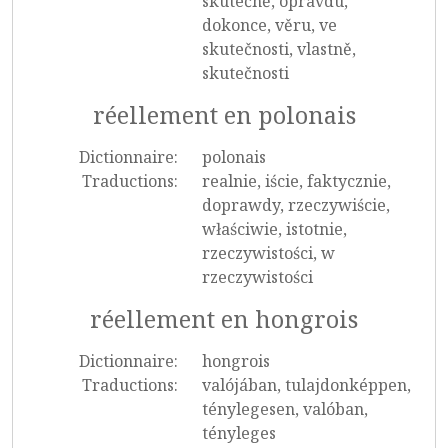
skutečně, opravdu,
dokonce, věru, ve
skutečnosti, vlastně,
skutečnosti
réellement en polonais
Dictionnaire:
polonais
Traductions:
realnie, iście, faktycznie,
doprawdy, rzeczywiście,
właściwie, istotnie,
rzeczywistości, w
rzeczywistości
réellement en hongrois
Dictionnaire:
hongrois
Traductions:
valójában, tulajdonképpen,
ténylegesen, valóban,
tényleges