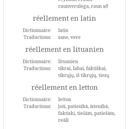
raunverulega, raun að
réellement en latin
Dictionnaire:
latin
Traductions:
sane, vere
réellement en lituanien
Dictionnaire:
lituanien
Traductions:
tikrai, labai, faktiškai,
tikrųjų, iš tikrųjų, tiesų
réellement en letton
Dictionnaire:
letton
Traductions:
ļoti, patiesībā, īstenībā,
faktiski, tiešām, patiešām,
reāli