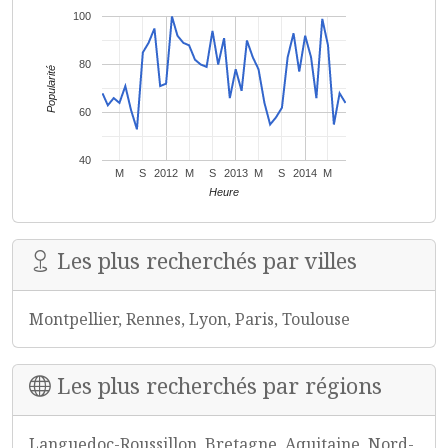
100
80
Popularité
60
40
M
S
2012
M
S
2013
M
S
2014
M
Heure
Les plus recherchés par villes
Montpellier, Rennes, Lyon, Paris, Toulouse
Les plus recherchés par régions
Languedoc-Roussillon, Bretagne, Aquitaine, Nord-