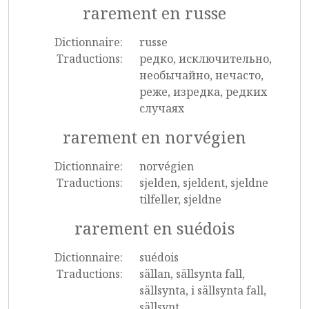
rarement en russe
Dictionnaire:
russe
Traductions:
редко, исключительно,
необычайно, нечасто,
реже, изредка, редких
случаях
rarement en norvégien
Dictionnaire:
norvégien
Traductions:
sjelden, sjeldent, sjeldne
tilfeller, sjeldne
rarement en suédois
Dictionnaire:
suédois
Traductions:
sällan, sällsynta fall,
sällsynta, i sällsynta fall,
sällsynt