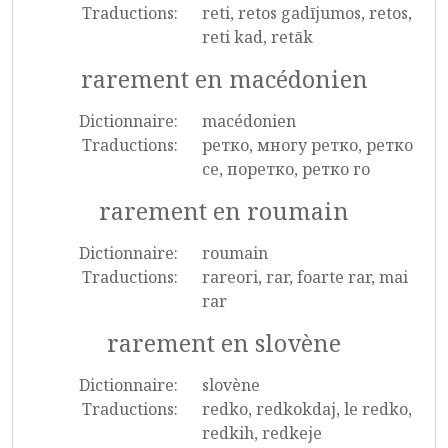
Traductions:
reti, retos gadījumos, retos,
reti kad, retāk
rarement en macédonien
Dictionnaire:
macédonien
Traductions:
ретко, многу ретко, ретко
се, поретко, ретко го
rarement en roumain
Dictionnaire:
roumain
Traductions:
rareori, rar, foarte rar, mai
rar
rarement en slovène
Dictionnaire:
slovène
Traductions:
redko, redkokdaj, le redko,
redkih, redkeje