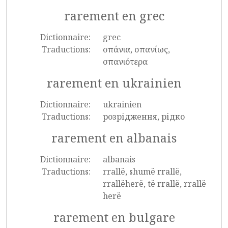
rarement en grec
Dictionnaire:
grec
Traductions:
σπάνια, σπανίως,
σπανιότερα
rarement en ukrainien
Dictionnaire:
ukrainien
Traductions:
розрідження, рідко
rarement en albanais
Dictionnaire:
albanais
Traductions:
rrallë, shumë rrallë,
rrallëherë, të rrallë, rrallë
herë
rarement en bulgare