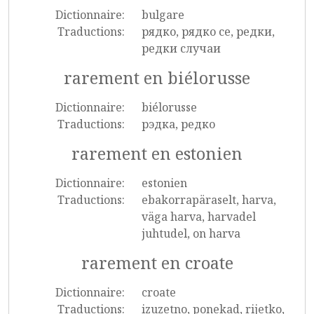
Dictionnaire:
bulgare
Traductions:
рядко, рядко се, редки,
редки случаи
rarement en biélorusse
Dictionnaire:
biélorusse
Traductions:
рэдка, редко
rarement en estonien
Dictionnaire:
estonien
Traductions:
ebakorrapäraselt, harva,
väga harva, harvadel
juhtudel, on harva
rarement en croate
Dictionnaire:
croate
Traductions:
izuzetno, ponekad, rijetko,