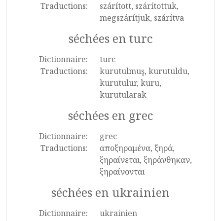
Traductions:
szárított, szárítottuk,
megszárítjuk, szárítva
séchées en turc
Dictionnaire:
turc
Traductions:
kurutulmuş, kurutuldu,
kurutulur, kuru,
kurutularak
séchées en grec
Dictionnaire:
grec
Traductions:
αποξηραμένα, ξηρά,
ξηραίνεται, ξηράνθηκαν,
ξηραίνονται
séchées en ukrainien
Dictionnaire:
ukrainien