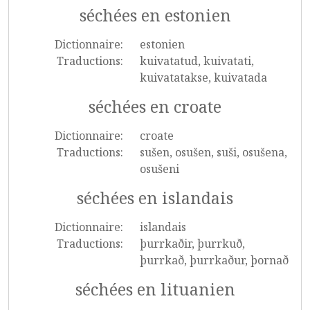
séchées en estonien
Dictionnaire:
estonien
Traductions:
kuivatatud, kuivatati,
kuivatatakse, kuivatada
séchées en croate
Dictionnaire:
croate
Traductions:
sušen, osušen, suši, osušena,
osušeni
séchées en islandais
Dictionnaire:
islandais
Traductions:
þurrkaðir, þurrkuð,
þurrkað, þurrkaður, þornað
séchées en lituanien