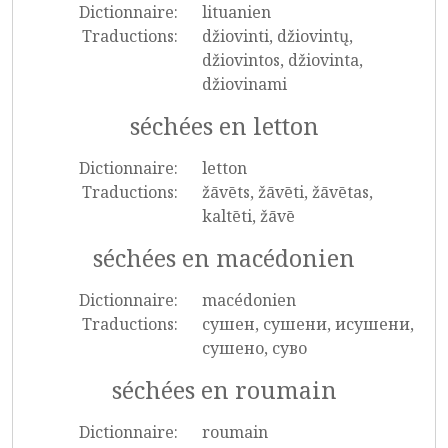
Dictionnaire:
lituanien
Traductions:
džiovinti, džiovintų,
džiovintos, džiovinta,
džiovinami
séchées en letton
Dictionnaire:
letton
Traductions:
žāvēts, žāvēti, žāvētas,
kaltēti, žāvē
séchées en macédonien
Dictionnaire:
macédonien
Traductions:
сушен, сушени, исушени,
сушено, суво
séchées en roumain
Dictionnaire:
roumain