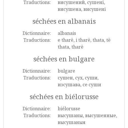
Traductions:
висушений, сушені,
висушена, висушені
séchées en albanais
Dictionnaire:
albanais
Traductions:
e tharë, i tharë, thata, të
thata, tharë
séchées en bulgare
Dictionnaire:
bulgare
Traductions:
сушен, сух, суши,
изсушава, се суши
séchées en biélorusse
Dictionnaire:
biélorusse
Traductions:
высушаны, высушенные,
высушаныя