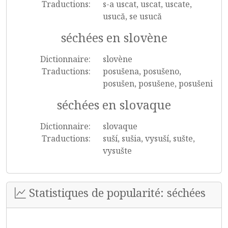
Traductions:
s-a uscat, uscat, uscate,
usucă, se usucă
séchées en slovène
Dictionnaire:
slovène
Traductions:
posušena, posušeno,
posušen, posušene, posušeni
séchées en slovaque
Dictionnaire:
slovaque
Traductions:
suší, sušia, vysuší, sušte,
vysušte
Statistiques de popularité: séchées