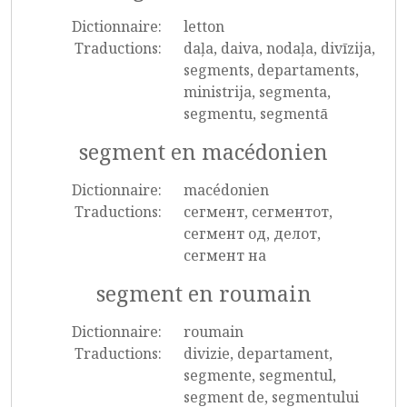
Dictionnaire:
letton
Traductions:
daļa, daiva, nodaļa, divīzija,
segments, departaments,
ministrija, segmenta,
segmentu, segmentā
segment en macédonien
Dictionnaire:
macédonien
Traductions:
сегмент, сегментот,
сегмент од, делот,
сегмент на
segment en roumain
Dictionnaire:
roumain
Traductions:
divizie, departament,
segmente, segmentul,
segment de, segmentului