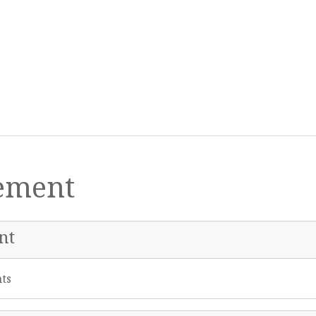
lement
nt
nts