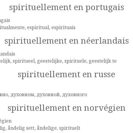
spirituellement en portugais
ugais
itualmente, espiritual, espirituais
spirituellement en néerlandais
landais
elijk, spiritueel, geestelijke, spirituele, geestelijk te
spirituellement en russe
e
вно, духовном, духовной, духовного
spirituellement en norvégien
égien
ig, åndelig sett, åndelige, spirituelt