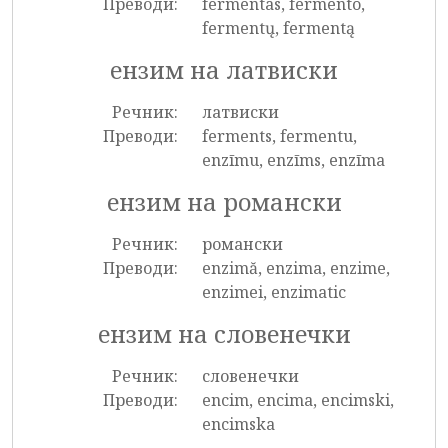
Преводи:
fermentas, fermento,
fermentų, fermentą
ензим на латвиски
Речник:
латвиски
Преводи:
ferments, fermentu,
enzīmu, enzīms, enzīma
ензим на романски
Речник:
романски
Преводи:
enzimă, enzima, enzime,
enzimei, enzimatic
ензим на словенечки
Речник:
словенечки
Преводи:
encim, encima, encimski,
encimska