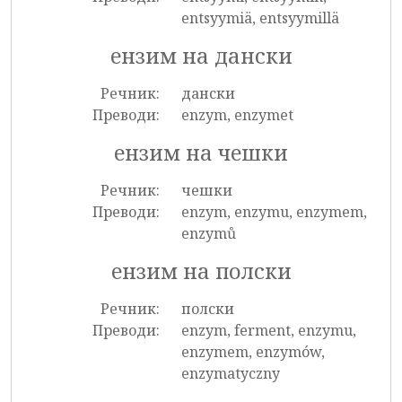
entsyymiä, entsyymillä
ензим на дански
Речник:
дански
Преводи:
enzym, enzymet
ензим на чешки
Речник:
чешки
Преводи:
enzym, enzymu, enzymem,
enzymů
ензим на полски
Речник:
полски
Преводи:
enzym, ferment, enzymu,
enzymem, enzymów,
enzymatyczny