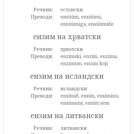
Речник:
естонски
Преводи:
ensüüm, ensüümi,
ensüümiga, ensüümide
ензим на хрватски
Речник:
хрватски
Преводи:
enzimski, enzim, enzima,
enzimom, enzim koji
ензим на исландски
Речник:
исландски
Преводи:
ensímið, ensím, ensíminu,
ensímsins, ensím sem
ензим на литвански
Речник:
литвански