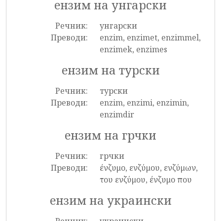
ензим на унгарски
Речник:
унгарски
Преводи:
enzim, enzimet, enzimmel,
enzimek, enzimes
ензим на турски
Речник:
турски
Преводи:
enzim, enzimi, enzimin,
enzimdir
ензим на грчки
Речник:
грчки
Преводи:
ένζυμο, ενζύμου, ενζύμων,
του ενζύμου, ένζυμο που
ензим на украински