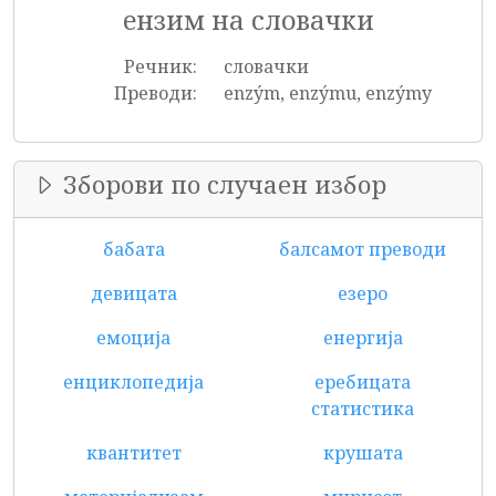
ензим на словачки
Речник:
словачки
Преводи:
enzým, enzýmu, enzýmy
Зборови по случаен избор
бабата
балсамот преводи
девицата
езеро
емоција
енергија
енциклопедија
еребицата
статистика
квантитет
крушата