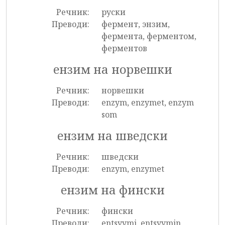
Речник:
руски
Преводи:
фермент, энзим,
фермента, ферментом,
ферментов
ензим на норвешки
Речник:
норвешки
Преводи:
enzym, enzymet, enzym
som
ензим на шведски
Речник:
шведски
Преводи:
enzym, enzymet
ензим на фински
Речник:
фински
Преводи:
entsyymi, entsyymin,