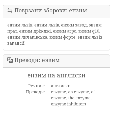
Поврзани зборови: ензим
ензим львів, ензим львiв, ензим завод, энзим
прат, ензим дріжджі, ензим агро, энзим q10,
ензим личаківська, энзим форте, ензим львів
вакансії
Преводи: ензим
ензим на англиски
Речник:
англиски
Преводи:
enzyme, an enzyme, of
enzyme, the enzyme,
enzyme inhibitors