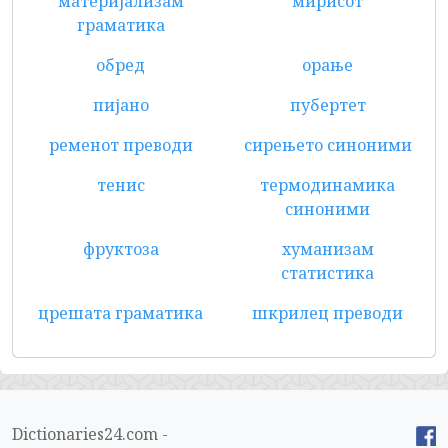
материјализам
мирисот
граматика
обред
орање
пијано
пубертет
ременот преводи
сирењето синоними
тенис
термодинамика
синоними
фруктоза
хуманизам
статистика
црешата граматика
шкрилец преводи
Dictionaries24.com -