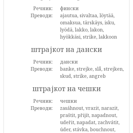
Речник:
фински
Преводи:
ajautua, sivaltaa, löytää,
omaksua, tärskäys, isku,
lyödä, lakko, lakon,
hyökkäsi, strike, lakkoon
штрајкот на дански
Речник:
дански
Преводи:
banke, strejke, slå, strejken,
skud, strike, angreb
штрајкот на чешки
Речник:
чешки
Преводи:
zasáhnout, vrazit, narazit,
praštit, přijít, napadnout,
udeřit, napadat, zachvátit,
úder, stávka, bouchnout,