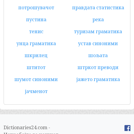
потрошувачот
правдата статистика
пустина
река
тенис
туризам граматика
унца граматика
устав синоними
шкрилец
шољата
штитот
штркот преводи
шумот синоними
јажето граматика
јачменот
Dictionaries24.com -