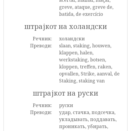
acertar, malhar, maçar,
greve, ataque, greve de,
batida, de exercício
штрајкот на холандски
Речник:
холандски
Преводи:
slaan, staking, houwen,
klappen, halen,
werkstaking, botsen,
kloppen, treffen, raken,
opvallen, Strike, aanval, de
Staking, staking van
штрајкот на руски
Речник:
руски
Преводи:
удар, стачка, подсечка,
укладывать, поддавать,
проникать, убирать,