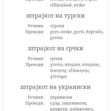
villámlások, strike
штрајкот на турски
Речник:
турски
Преводи:
grev, strike, grevi, doğrultu,
grevin
штрајкот на грчки
Речник:
грчки
Преводи:
χτυπώ, απεργία, απεργίας,
άσκησης, εξάσκησης,
χτύπημα
штрајкот на украински
Речник:
украински
Преводи:
удар, запалювати,
вражати, добиватись,