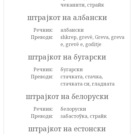
чеканити, страйк
штрајкот на албански
Речник:
албански
Преводи:
shkrep, grevë, Greva, greva
e, grevë e, goditje
штрајкот на бугарски
Речник:
бугарски
Преводи:
стачката, стачка,
стачката си, гладната
штрајкот на белоруски
Речник:
белоруски
Преводи:
забастоўка, страйк
штрајкот на естонски