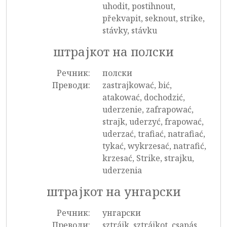
uhodit, postihnout,
překvapit, seknout, strike,
stávky, stávku
штрајкот на полски
Речник:
полски
Преводи:
zastrajkować, bić,
atakować, dochodzić,
uderzenie, zafrapować,
strajk, uderzyć, frapować,
uderzać, trafiać, natrafiać,
tykać, wykrzesać, natrafić,
krzesać, Strike, strajku,
uderzenia
штрајкот на унгарски
Речник:
унгарски
Преводи:
sztrájk, sztrájkot, csapás,