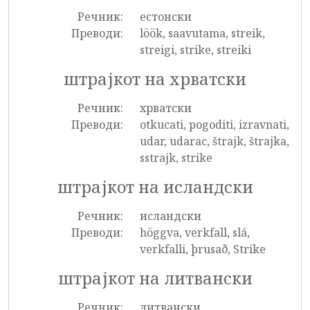
Речник:
естонски
Преводи:
löök, saavutama, streik,
streigi, strike, streiki
штрајкот на хрватски
Речник:
хрватски
Преводи:
otkucati, pogoditi, izravnati,
udar, udarac, štrajk, štrajka,
sstrajk, strike
штрајкот на исландски
Речник:
исландски
Преводи:
höggva, verkfall, slá,
verkfalli, þrusað, Strike
штрајкот на литвански
Речник:
литвански