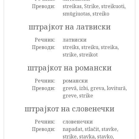
Преводи:
streikas, Strike, streikuoti,
smūgiuotas, streiko
штрајкот на латвиски
Речник:
латвиски
Преводи:
streiks, streiku, streika,
strike, streikot
штрајкот на романски
Речник:
романски
Преводи:
grevă, izbi, greva, lovitură,
greve, strike
штрајкот на словенечки
Речник:
словенечки
Преводи:
napadat, stlačit, stavke,
strike, stavka, stavko,