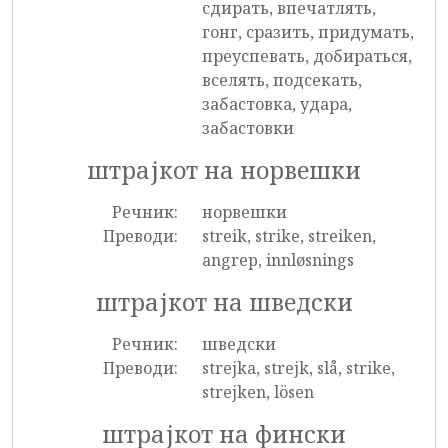
сдирать, впечатлять,
гонг, сразить, придумать,
преуспевать, добираться,
вселять, подсекать,
забастовка, удара,
забастовки
штрајкот на норвешки
Речник:
норвешки
Преводи:
streik, strike, streiken,
angrep, innløsnings
штрајкот на шведски
Речник:
шведски
Преводи:
strejka, strejk, slå, strike,
strejken, lösen
штрајкот на фински