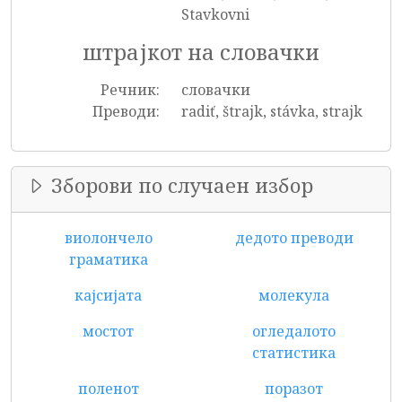
Stavkovni
штрајкот на словачки
Речник:
словачки
Преводи:
radiť, štrajk, stávka, strajk
Зборови по случаен избор
виолончело
дедото преводи
граматика
кајсијата
молекула
мостот
огледалото
статистика
поленот
поразот