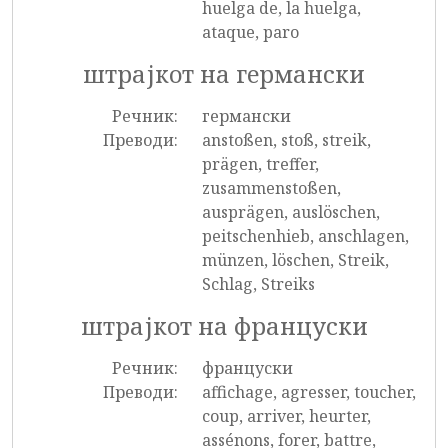
huelga de, la huelga,
ataque, paro
штрајкот на германски
Речник:
германски
Преводи:
anstoßen, stoß, streik,
prägen, treffer,
zusammenstoßen,
ausprägen, auslöschen,
peitschenhieb, anschlagen,
münzen, löschen, Streik,
Schlag, Streiks
штрајкот на француски
Речник:
француски
Преводи:
affichage, agresser, toucher,
coup, arriver, heurter,
assénons, forer, battre,