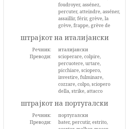
foudroyer, assénez,
percuter, atteindre, asséner,
assaillir, férir, grève, la
grève, frappe, grève de
штрајкот на италијански
Речник:
италијански
Преводи:
scioperare, colpire,
percuotere, urtare,
picchiare, sciopero,
investire, fulminare,
cozzare, colpo, sciopero
della, strike, attacco
штрајкот на португалски
Речник:
португалски
Преводи:
bater, percutir, estrito,