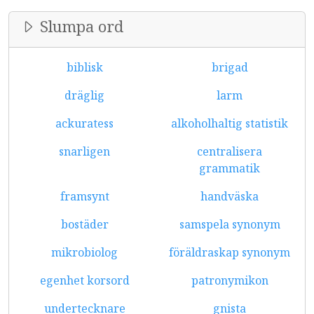
Slumpa ord
biblisk
brigad
dräglig
larm
ackuratess
alkoholhaltig statistik
snarligen
centralisera
grammatik
framsynt
handväska
bostäder
samspela synonym
mikrobiolog
föräldraskap synonym
egenhet korsord
patronymikon
undertecknare
gnista