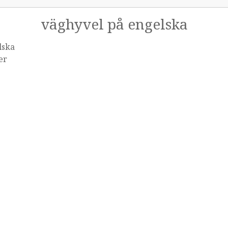
väghyvel på engelska
lska
er