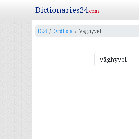
Dictionaries24
.com
D24
Ordlista
Väghyvel