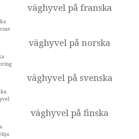
väghyvel på franska
ska
leuse
väghyvel på norska
ka
ering
väghyvel på svenska
ska
yvel
väghyvel på finska
a
elija