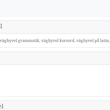
l
väghyvel grammatik, väghyvel korsord, väghyvel på latin
el