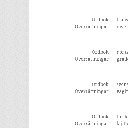
Ordbok:
fran
Översättningar:
nive
Ordbok:
nors
Översättningar:
grad
Ordbok:
sven
Översättningar:
vägh
Ordbok:
finsk
Översättningar:
lajitt