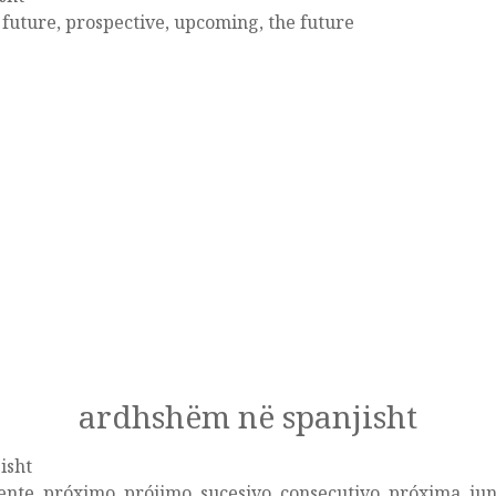
 future, prospective, upcoming, the future
ardhshëm në spanjisht
isht
ente, próximo, prójimo, sucesivo, consecutivo, próxima, jun