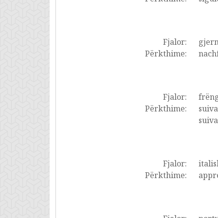
Fjalor:
gjer
Përkthime:
nachf
Fjalor:
frëng
Përkthime:
suiva
suiva
Fjalor:
italis
Përkthime:
appre