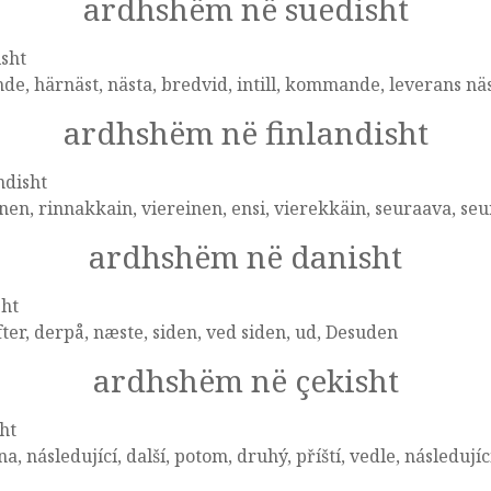
ardhshëm në suedisht
sht
nde, härnäst, nästa, bredvid, intill, kommande, leverans nä
ardhshëm në finlandisht
ndisht
nen, rinnakkain, viereinen, ensi, vierekkäin, seuraava, se
ardhshëm në danisht
sht
ter, derpå, næste, siden, ved siden, ud, Desuden
ardhshëm në çekisht
ht
na, následující, další, potom, druhý, příští, vedle, následujíc