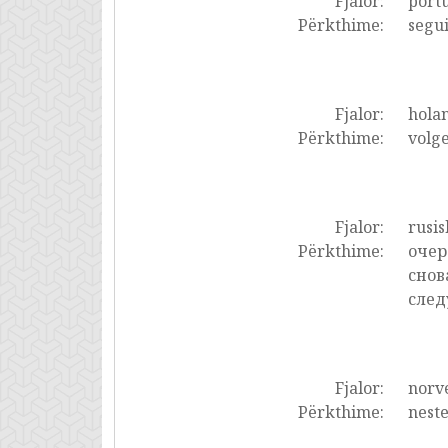
Fjalor:
portu
Përkthime:
segui
Fjalor:
holan
Përkthime:
volge
Fjalor:
rusis
Përkthime:
очер
снов
сле
Fjalor:
norve
Përkthime:
neste