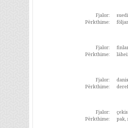
Fjalor:
suedi
Përkthime:
följa
Fjalor:
finla
Përkthime:
lähei
Fjalor:
dani
Përkthime:
deref
Fjalor:
çekis
Përkthime:
pak, 