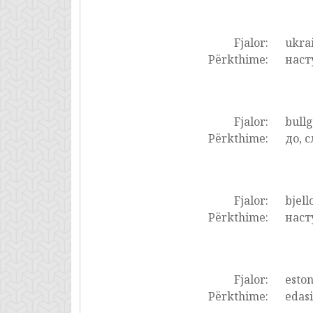
Fjalor:
ukrai
Përkthime:
наст
Fjalor:
bullg
Përkthime:
до, 
Fjalor:
bjell
Përkthime:
наст
Fjalor:
eston
Përkthime:
edasi