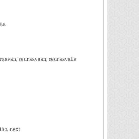
sta
uraavan, seuraavaan, seuraavalle
ího, next