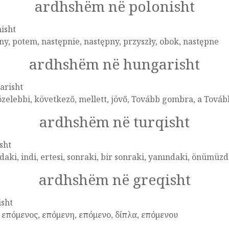
ardhshëm në polonisht
isht
ny, potem, następnie, następny, przyszły, obok, następne
ardhshëm në hungarisht
arisht
zelebbi, következő, mellett, jövő, Tovább gombra, a Tová
ardhshëm në turqisht
sht
daki, indi, ertesi, sonraki, bir sonraki, yanındaki, önümüz
ardhshëm në greqisht
isht
 επόμενος, επόμενη, επόμενο, δίπλα, επόμενου