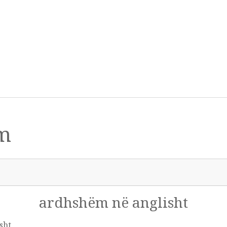
ëm
ardhshëm në anglisht
sht