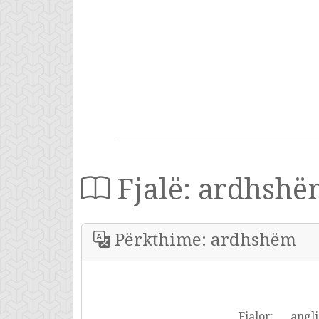
Fjalë: ardhsh
Përkthime: ardhshëm
Fjalor:
angli