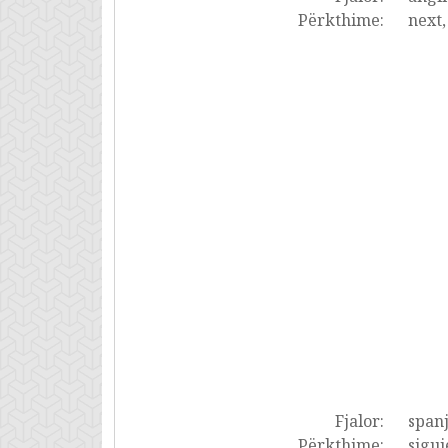
Përkthime:
next,
Fjalor:
spanj
Përkthime:
sigui