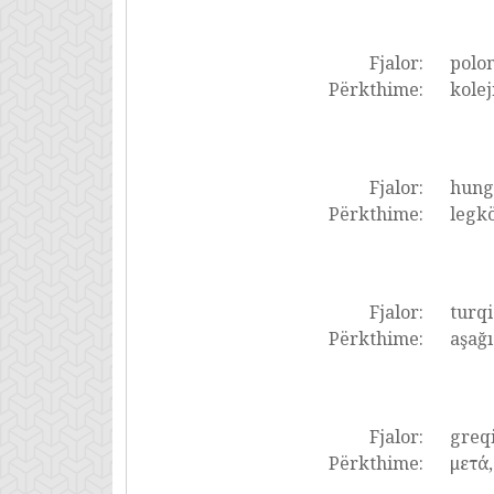
Fjalor:
polon
Përkthime:
kolej
Fjalor:
hung
Përkthime:
legkö
Fjalor:
turqi
Përkthime:
aşağı
Fjalor:
greq
Përkthime:
μετά,