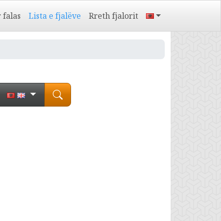
 falas
Lista e fjalëve
Rreth fjalorit