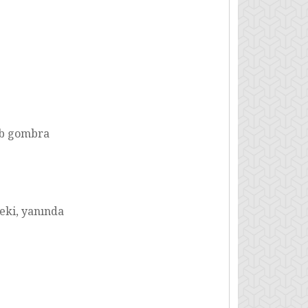
bb gombra
deki, yanında