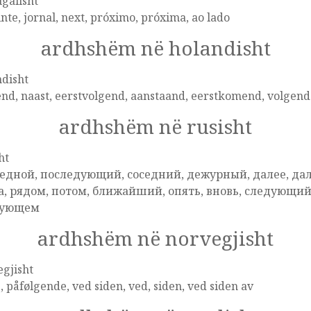
galisht
nte, jornal, next, próximo, próxima, ao lado
ardhshëm në holandisht
disht
nd, naast, eerstvolgend, aanstaand, eerstkomend, volgen
ardhshëm në rusisht
ht
едной, последующий, соседний, дежурный, далее, да
а, рядом, потом, ближайший, опять, вновь, следующи
дующем
ardhshëm në norvegjisht
gjisht
, påfølgende, ved siden, ved, siden, ved siden av