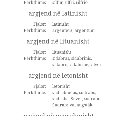
Përkthime:
silfur, silfri, silfrið
argjend në latinisht
Fjalor:
latinisht
Përkthime:
argenteus, argentum
argjend në lituanisht
Fjalor:
lituanisht
Përkthime:
sidabras, sidabrinis,
sidabro, sidabrinė, silver
argjend në letonisht
Fjalor:
letonisht
Përkthime:
sudrablietas, sudrabs,
sudraba, Silver, sudrabu,
Sudrabs vai augstāk
argjend në maqedonisht