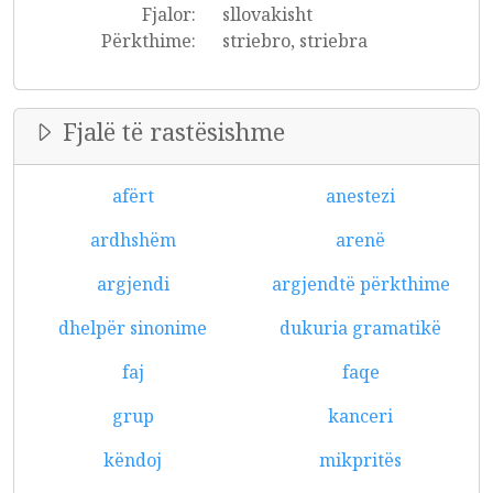
Fjalor:
sllovakisht
Përkthime:
striebro, striebra
Fjalë të rastësishme
afërt
anestezi
ardhshëm
arenë
argjendi
argjendtë përkthime
dhelpër sinonime
dukuria gramatikë
faj
faqe
grup
kanceri
këndoj
mikpritës