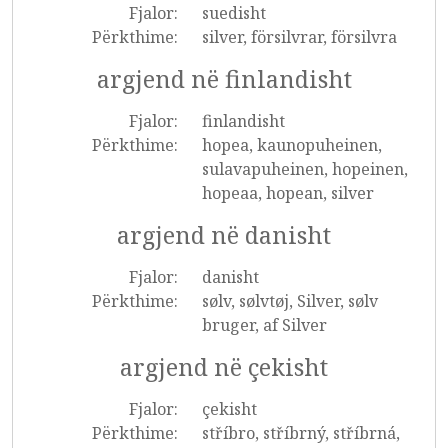
Fjalor:
suedisht
Përkthime:
silver, försilvrar, försilvra
argjend në finlandisht
Fjalor:
finlandisht
Përkthime:
hopea, kaunopuheinen,
sulavapuheinen, hopeinen,
hopeaa, hopean, silver
argjend në danisht
Fjalor:
danisht
Përkthime:
sølv, sølvtøj, Silver, sølv
bruger, af Silver
argjend në çekisht
Fjalor:
çekisht
Përkthime:
stříbro, stříbrný, stříbrná,