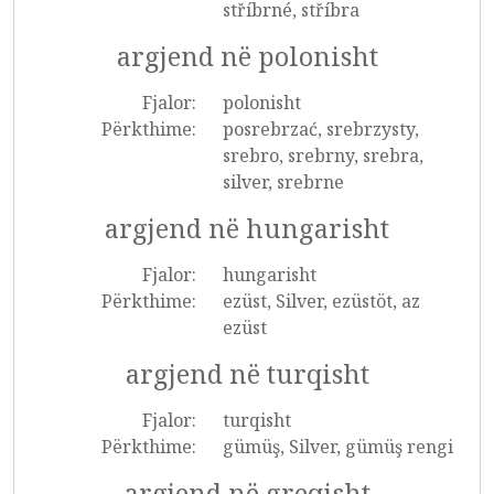
stříbrné, stříbra
argjend në polonisht
Fjalor:
polonisht
Përkthime:
posrebrzać, srebrzysty,
srebro, srebrny, srebra,
silver, srebrne
argjend në hungarisht
Fjalor:
hungarisht
Përkthime:
ezüst, Silver, ezüstöt, az
ezüst
argjend në turqisht
Fjalor:
turqisht
Përkthime:
gümüş, Silver, gümüş rengi
argjend në greqisht