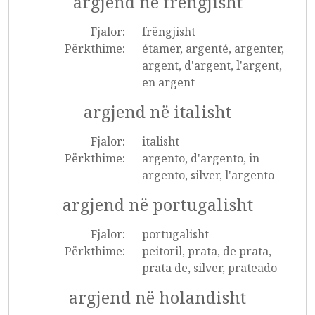
argjend në frëngjisht
Fjalor:
frëngjisht
Përkthime:
étamer, argenté, argenter,
argent, d'argent, l'argent,
en argent
argjend në italisht
Fjalor:
italisht
Përkthime:
argento, d'argento, in
argento, silver, l'argento
argjend në portugalisht
Fjalor:
portugalisht
Përkthime:
peitoril, prata, de prata,
prata de, silver, prateado
argjend në holandisht