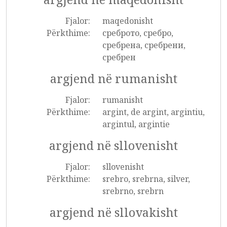
Fjalor:
maqedonisht
Përkthime:
среброто, сребро,
сребрена, сребрени,
сребрен
argjend në rumanisht
Fjalor:
rumanisht
Përkthime:
argint, de argint, argintiu,
argintul, argintie
argjend në sllovenisht
Fjalor:
sllovenisht
Përkthime:
srebro, srebrna, silver,
srebrno, srebrn
argjend në sllovakisht