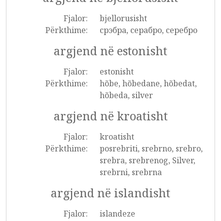
Fjalor:
bjellorusisht
Përkthime:
срэбра, серабро, серебро
argjend në estonisht
Fjalor:
estonisht
Përkthime:
hõbe, hõbedane, hõbedat,
hõbeda, silver
argjend në kroatisht
Fjalor:
kroatisht
Përkthime:
posrebriti, srebrno, srebro,
srebra, srebrenog, Silver,
srebrni, srebrna
argjend në islandisht
Fjalor:
islandeze