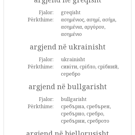
Fjalor:
greqisht
Përkthime:
ασημένιος, ασημί, ασήμι,
ασημένια, αργύρου,
ασημένιο
argjend në ukrainisht
Fjalor:
ukrainisht
Përkthime:
сивіти, срібло, срібний,
серебро
argjend në bullgarisht
Fjalor:
bullgarisht
Përkthime:
сребърна, сребърен,
сребърно, сребро,
сребърни, среброто
argjend në bjellorusisht