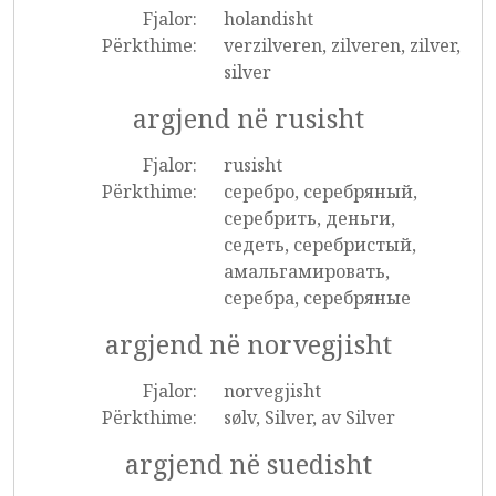
Fjalor:
holandisht
Përkthime:
verzilveren, zilveren, zilver,
silver
argjend në rusisht
Fjalor:
rusisht
Përkthime:
серебро, серебряный,
серебрить, деньги,
седеть, серебристый,
амальгамировать,
серебра, серебряные
argjend në norvegjisht
Fjalor:
norvegjisht
Përkthime:
sølv, Silver, av Silver
argjend në suedisht