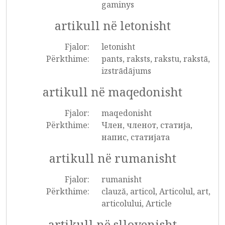
gaminys
artikull në letonisht
Fjalor:
letonisht
Përkthime:
pants, raksts, rakstu, rakstā,
izstrādājums
artikull në maqedonisht
Fjalor:
maqedonisht
Përkthime:
Член, членот, статија,
напис, статијата
artikull në rumanisht
Fjalor:
rumanisht
Përkthime:
clauză, articol, Articolul, art,
articolului, Article
artikull në sllovenisht