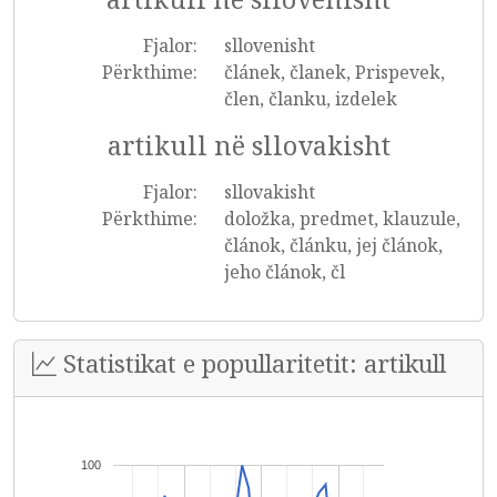
Fjalor:
sllovenisht
Përkthime:
článek, članek, Prispevek,
člen, članku, izdelek
artikull në sllovakisht
Fjalor:
sllovakisht
Përkthime:
doložka, predmet, klauzule,
článok, článku, jej článok,
jeho článok, čl
Statistikat e popullaritetit: artikull
100