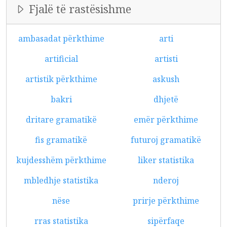
Fjalë të rastësishme
ambasadat përkthime
arti
artificial
artisti
artistik përkthime
askush
bakri
dhjetë
dritare gramatikë
emër përkthime
fis gramatikë
futuroj gramatikë
kujdesshëm përkthime
liker statistika
mbledhje statistika
nderoj
nëse
prirje përkthime
rras statistika
sipërfaqe