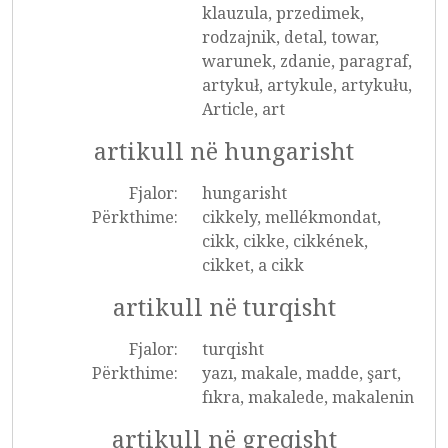
klauzula, przedimek,
rodzajnik, detal, towar,
warunek, zdanie, paragraf,
artykuł, artykule, artykułu,
Article, art
artikull në hungarisht
Fjalor:
hungarisht
Përkthime:
cikkely, mellékmondat,
cikk, cikke, cikkének,
cikket, a cikk
artikull në turqisht
Fjalor:
turqisht
Përkthime:
yazı, makale, madde, şart,
fıkra, makalede, makalenin
artikull në greqisht