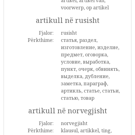
artikel, artikel van,
voorwerp, op artikel
artikull në rusisht
Fjalor:
rusisht
Përkthime:
статья, раздел,
изготовление, изделие,
предмет, оговорка,
условие, выработка,
пункт, очерк, обвинять,
выделка, дубление,
заметка, параграф,
артикль, статье, статьи,
статью, товар
artikull në norvegjisht
Fjalor:
norvegjisht
Përkthime:
klausul, artikkel, ting,