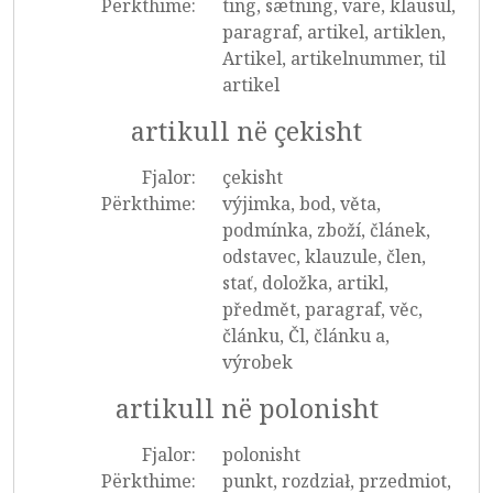
Përkthime:
ting, sætning, vare, klausul,
paragraf, artikel, artiklen,
Artikel, artikelnummer, til
artikel
artikull në çekisht
Fjalor:
çekisht
Përkthime:
výjimka, bod, věta,
podmínka, zboží, článek,
odstavec, klauzule, člen,
stať, doložka, artikl,
předmět, paragraf, věc,
článku, Čl, článku a,
výrobek
artikull në polonisht
Fjalor:
polonisht
Përkthime:
punkt, rozdział, przedmiot,