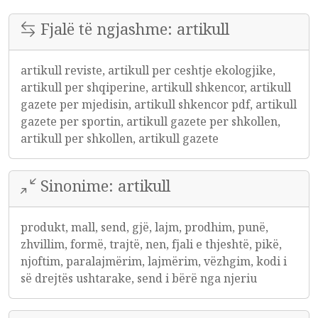
Fjalë të ngjashme: artikull
artikull reviste, artikull per ceshtje ekologjike,
artikull per shqiperine, artikull shkencor, artikull
gazete per mjedisin, artikull shkencor pdf, artikull
gazete per sportin, artikull gazete per shkollen,
artikull per shkollen, artikull gazete
Sinonime: artikull
produkt, mall, send, gjë, lajm, prodhim, punë,
zhvillim, formë, trajtë, nen, fjali e thjeshtë, pikë,
njoftim, paralajmërim, lajmërim, vëzhgim, kodi i
së drejtës ushtarake, send i bërë nga njeriu