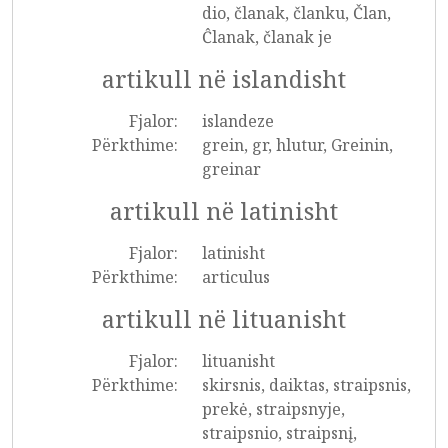
dio, članak, članku, Član,
Ĉlanak, članak je
artikull në islandisht
Fjalor:
islandeze
Përkthime:
grein, gr, hlutur, Greinin,
greinar
artikull në latinisht
Fjalor:
latinisht
Përkthime:
articulus
artikull në lituanisht
Fjalor:
lituanisht
Përkthime:
skirsnis, daiktas, straipsnis,
prekė, straipsnyje,
straipsnio, straipsnį,