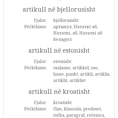
artikull në bjellorusisht
Fjalor:
bjellorusisht
Përkthime:
артыкул, Нататкі аб,
Нататкі, аб, Нататкі аб
Беларусі
artikull në estonisht
Fjalor:
estonisht
Përkthime:
osalause, artikkel, ese,
lause, punkt, artikli, artiklis,
artiklit, artiklist
artikull në kroatisht
Fjalor:
kroatisht
Përkthime:
član, klauzula, predmet,
točka, paragraf, rečenica,