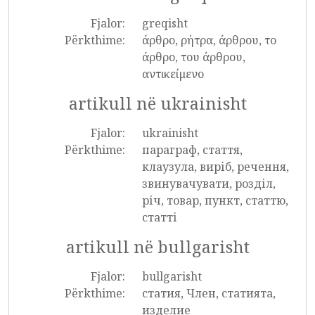
Fjalor:
greqisht
Përkthime:
άρθρο, ρήτρα, άρθρου, το
άρθρο, του άρθρου,
αντικείμενο
artikull në ukrainisht
Fjalor:
ukrainisht
Përkthime:
параграф, стаття,
клаузула, виріб, речення,
звинувачувати, розділ,
річ, товар, пункт, статтю,
статті
artikull në bullgarisht
Fjalor:
bullgarisht
Përkthime:
статия, Член, статията,
изделие