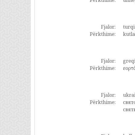
Përkthime:
ünne
Fjalor:
turqi
Përkthime:
kutla
Fjalor:
greq
Përkthime:
εορτά
Fjalor:
ukrai
Përkthime:
свят
свят