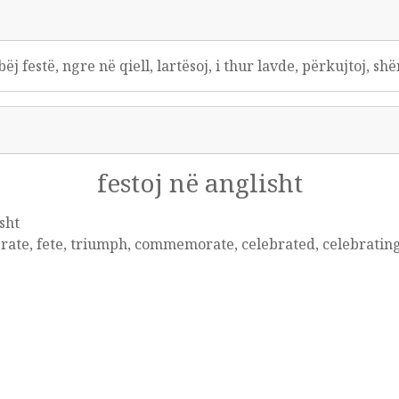
bëj festë, ngre në qiell, lartësoj, i thur lavde, përkujtoj, s
festoj në anglisht
sht
rate, fete, triumph, commemorate, celebrated, celebratin