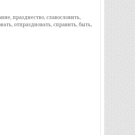
ние, празднество, славословить,
вать, отпраздновать, справить, быть,