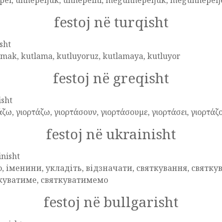
pel, ünnepeljük, ünnepelni, megünnepeljük, megünnepelj
festoj në turqisht
sht
mak, kutlama, kutluyoruz, kutlamaya, kutluyor
festoj në greqisht
isht
ζω, γιορτάζω, γιορτάσουν, γιορτάσουμε, γιορτάσει, γιορτάζ
festoj në ukrainisht
nisht
о, іменини, укладіть, відзначати, святкування, святку
куватиме, святкуватимемо
festoj në bullgarisht