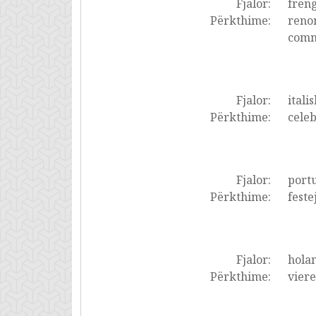
Fjalor:
frëng
Përkthime:
renom
commé
Fjalor:
italis
Përkthime:
celeb
Fjalor:
portu
Përkthime:
feste
Fjalor:
holan
Përkthime:
viere