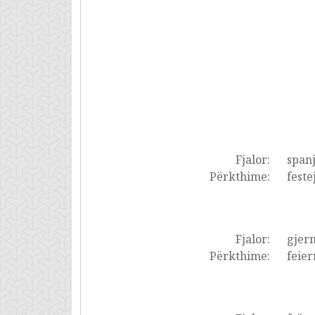
Fjalor:
spanj
Përkthime:
feste
Fjalor:
gjer
Përkthime:
feier