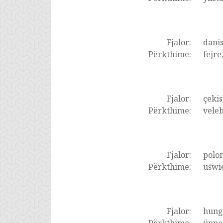
Fjalor:
dani
Përkthime:
fejre
Fjalor:
çekis
Përkthime:
veleb
Fjalor:
polon
Përkthime:
uświe
Fjalor:
hung