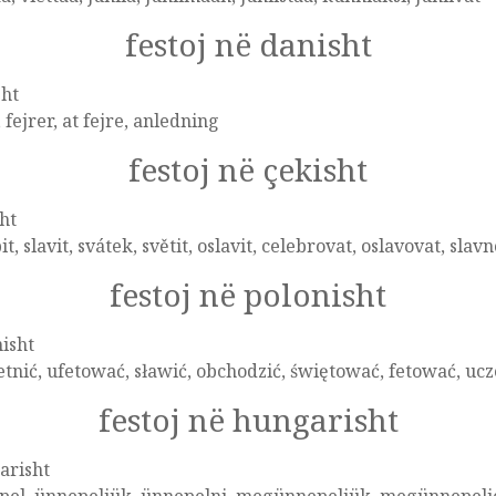
festoj në danisht
sht
, fejrer, at fejre, anledning
festoj në çekisht
ht
it, slavit, svátek, světit, oslavit, celebrovat, oslavovat, slavn
festoj në polonisht
isht
tnić, ufetować, sławić, obchodzić, świętować, fetować, ucz
festoj në hungarisht
arisht