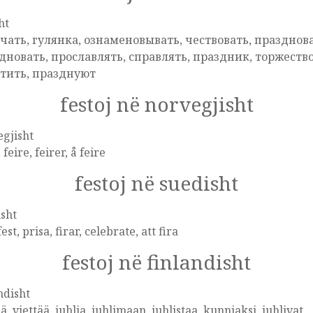
ht
чать, гулянка, ознаменовывать, чествовать, празднова
дновать, прославлять, справлять, праздник, торжество
тить, празднуют
festoj në norvegjisht
gjisht
 feire, feirer, å feire
festoj në suedisht
sht
fest, prisa, firar, celebrate, att fira
festoj në finlandisht
ndisht
ää, viettää, juhlia, juhlimaan, juhlistaa, kunniaksi, juhlivat