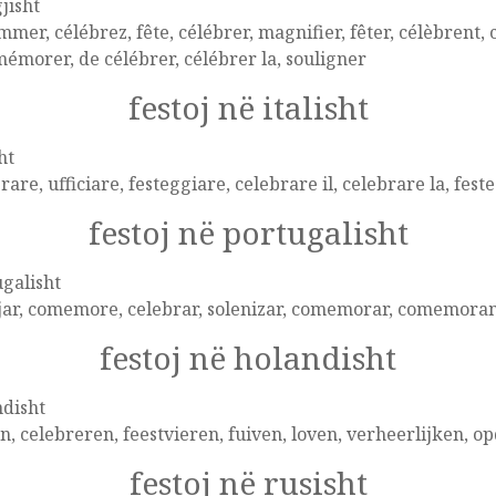
jisht
mer, célébrez, fête, célébrer, magnifier, fêter, célèbrent, cé
morer, de célébrer, célébrer la, souligner
festoj në italisht
ht
rare, ufficiare, festeggiare, celebrare il, celebrare la, feste
festoj në portugalisht
galisht
jar, comemore, celebrar, solenizar, comemorar, comemoram
festoj në holandisht
disht
n, celebreren, feestvieren, fuiven, loven, verheerlijken, opd
festoj në rusisht