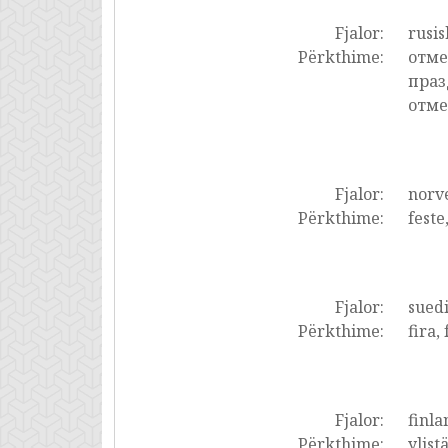
Fjalor:
rusis
Përkthime:
отме
праз
отме
Fjalor:
norve
Përkthime:
feste,
Fjalor:
suedi
Përkthime:
fira, 
Fjalor:
finla
Përkthime:
ylist