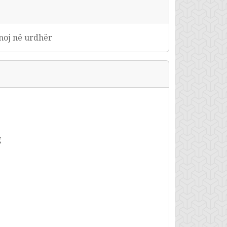
hënoj në urdhër
g