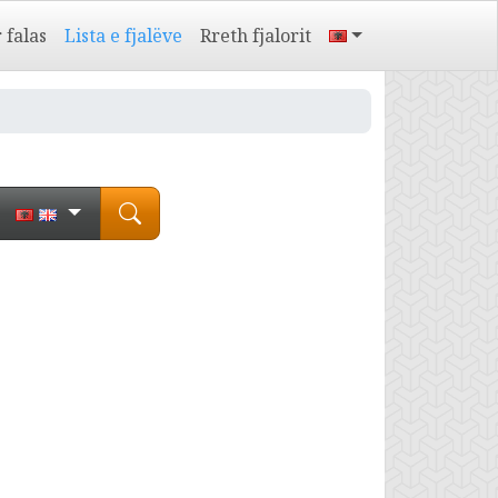
 falas
Lista e fjalëve
Rreth fjalorit