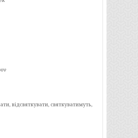
ék
ουν
вати, відсвяткувати, святкуватимуть,