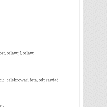
ost, oslavují, oslavu
cić, celebrować, feta, odprawiać