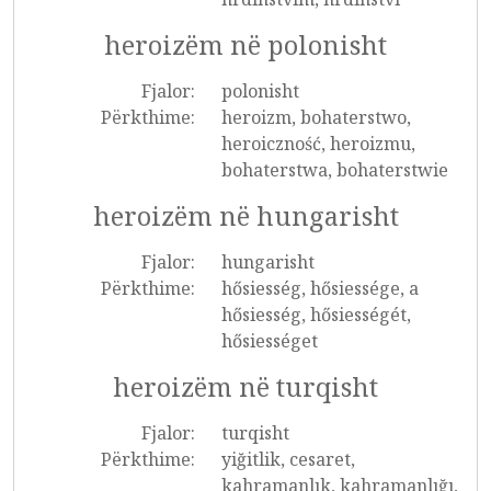
heroizëm në polonisht
Fjalor:
polonisht
Përkthime:
heroizm, bohaterstwo,
heroiczność, heroizmu,
bohaterstwa, bohaterstwie
heroizëm në hungarisht
Fjalor:
hungarisht
Përkthime:
hősiesség, hősiessége, a
hősiesség, hősiességét,
hősiességet
heroizëm në turqisht
Fjalor:
turqisht
Përkthime:
yiğitlik, cesaret,
kahramanlık, kahramanlığı,