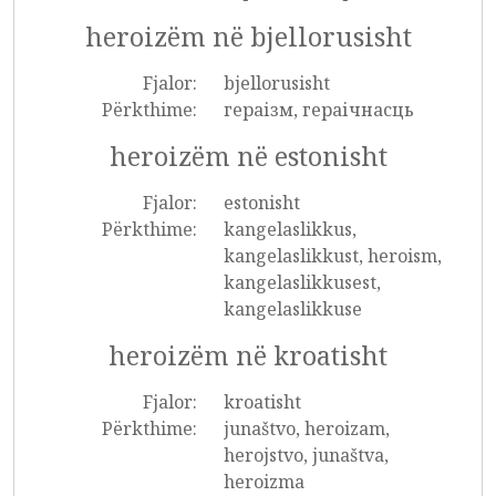
heroizëm në bjellorusisht
Fjalor:
bjellorusisht
Përkthime:
гераізм, гераічнасць
heroizëm në estonisht
Fjalor:
estonisht
Përkthime:
kangelaslikkus,
kangelaslikkust, heroism,
kangelaslikkusest,
kangelaslikkuse
heroizëm në kroatisht
Fjalor:
kroatisht
Përkthime:
junaštvo, heroizam,
herojstvo, junaštva,
heroizma