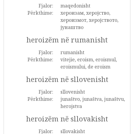
Fjalor:
maqedonisht
Përkthime:
хероизам, херојство,
хероизмот, херојството,
јунаштво
heroizëm në rumanisht
Fjalor:
rumanisht
Përkthime:
vitejie, eroism, eroismul,
eroismului, de eroism
heroizëm në sllovenisht
Fjalor:
sllovenisht
Përkthime:
junaštvo, junaštva, junaštvu,
herojstva
heroizëm në sllovakisht
Fjalor:
sllovakisht