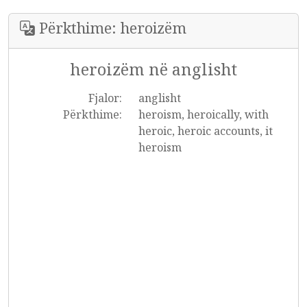
Përkthime: heroizëm
heroizëm në anglisht
Fjalor:
anglisht
Përkthime:
heroism, heroically, with
heroic, heroic accounts, it
heroism