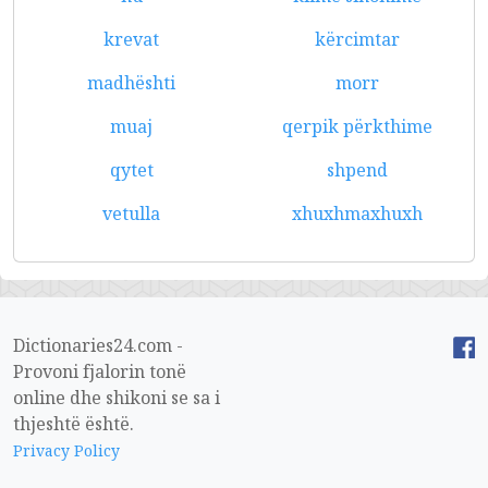
krevat
kërcimtar
madhështi
morr
muaj
qerpik përkthime
qytet
shpend
vetulla
xhuxhmaxhuxh
Dictionaries24.com -
Provoni fjalorin tonë
online dhe shikoni se sa i
thjeshtë është.
Privacy Policy