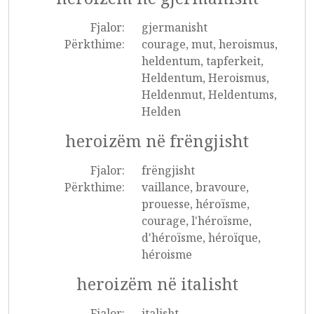
Fjalor:
gjermanisht
Përkthime:
courage, mut, heroismus,
heldentum, tapferkeit,
Heldentum, Heroismus,
Heldenmut, Heldentums,
Helden
heroizëm në frëngjisht
Fjalor:
frëngjisht
Përkthime:
vaillance, bravoure,
prouesse, héroïsme,
courage, l'héroïsme,
d'héroïsme, héroïque,
héroisme
heroizëm në italisht
Fjalor:
italisht