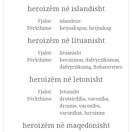
heroizëm në islandisht
Fjalor:
islandeze
Përkthime:
hetjuskapur, hetjuskap
heroizëm në lituanisht
Fjalor:
lituanisht
Përkthime:
heroizmas, didvyriškumas,
didvyriškumą, Bohaterstwo
heroizëm në letonisht
Fjalor:
letonisht
Përkthime:
drošsirdība, varonība,
drosme, varonību,
varonības, heroisms
heroizëm në maqedonisht