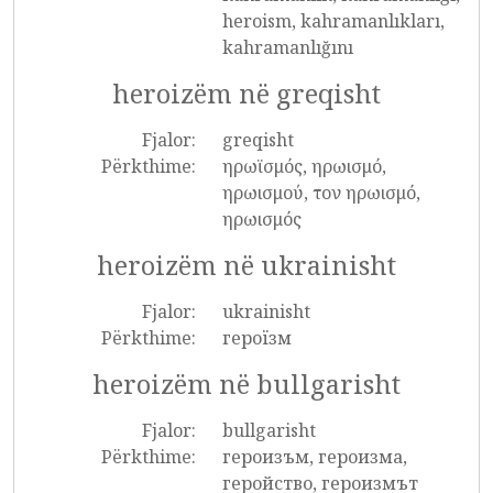
heroism, kahramanlıkları,
kahramanlığını
heroizëm në greqisht
Fjalor:
greqisht
Përkthime:
ηρωϊσμός, ηρωισμό,
ηρωισμού, τον ηρωισμό,
ηρωισμός
heroizëm në ukrainisht
Fjalor:
ukrainisht
Përkthime:
героїзм
heroizëm në bullgarisht
Fjalor:
bullgarisht
Përkthime:
героизъм, героизма,
геройство, героизмът