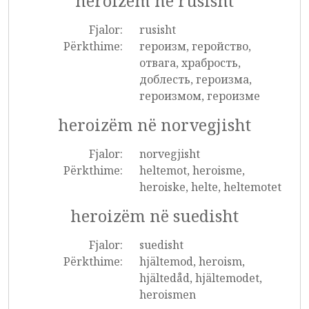
heroizëm në rusisht
Fjalor:
rusisht
Përkthime:
героизм, геройство,
отвага, храбрость,
доблесть, героизма,
героизмом, героизме
heroizëm në norvegjisht
Fjalor:
norvegjisht
Përkthime:
heltemot, heroisme,
heroiske, helte, heltemotet
heroizëm në suedisht
Fjalor:
suedisht
Përkthime:
hjältemod, heroism,
hjältedåd, hjältemodet,
heroismen