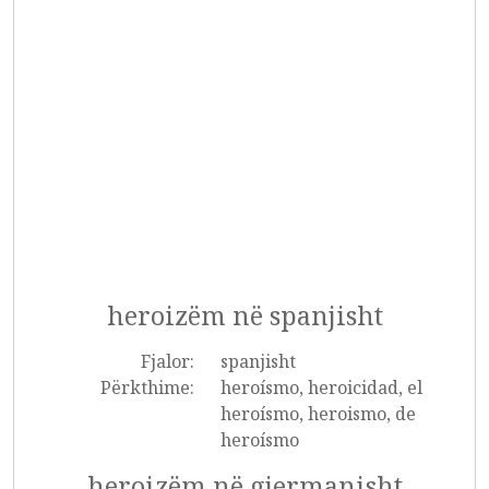
heroizëm në spanjisht
Fjalor:
spanjisht
Përkthime:
heroísmo, heroicidad, el
heroísmo, heroismo, de
heroísmo
heroizëm në gjermanisht