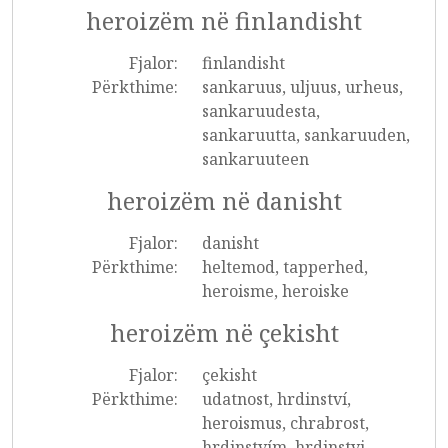
heroizëm në finlandisht
Fjalor:
finlandisht
Përkthime:
sankaruus, uljuus, urheus,
sankaruudesta,
sankaruutta, sankaruuden,
sankaruuteen
heroizëm në danisht
Fjalor:
danisht
Përkthime:
heltemod, tapperhed,
heroisme, heroiske
heroizëm në çekisht
Fjalor:
çekisht
Përkthime:
udatnost, hrdinství,
heroismus, chrabrost,
hrdinstvím, hrdinstvi