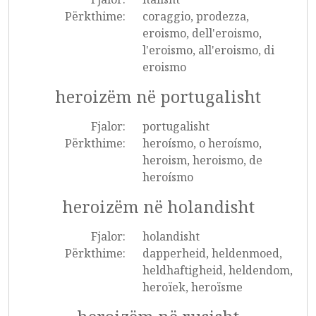
Përkthime:
coraggio, prodezza,
eroismo, dell'eroismo,
l'eroismo, all'eroismo, di
eroismo
heroizëm në portugalisht
Fjalor:
portugalisht
Përkthime:
heroísmo, o heroísmo,
heroism, heroismo, de
heroísmo
heroizëm në holandisht
Fjalor:
holandisht
Përkthime:
dapperheid, heldenmoed,
heldhaftigheid, heldendom,
heroïek, heroïsme