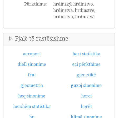
Përkthime:
hrdinský, hrdinstvo,
hrdinstva, hrdinstve,
hrdinstvu, hrdinstvá
Fjalë të rastësishme
aeroport
bari statistika
diell sinonime
eci përkthime
frut
gjenetikë
gjeometria
guxoj sinonime
heq sinonime
herci
hershëm statistika
herët
hu
klimë sinonime