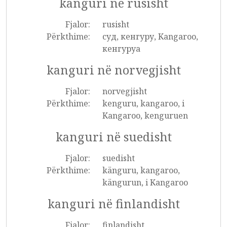
kanguri në rusisht
Fjalor:
rusisht
Përkthime:
суд, кенгуру, Kangaroo,
кенгуруа
kanguri në norvegjisht
Fjalor:
norvegjisht
Përkthime:
kenguru, kangaroo, i
Kangaroo, kenguruen
kanguri në suedisht
Fjalor:
suedisht
Përkthime:
känguru, kangaroo,
kängurun, i Kangaroo
kanguri në finlandisht
Fjalor:
finlandisht