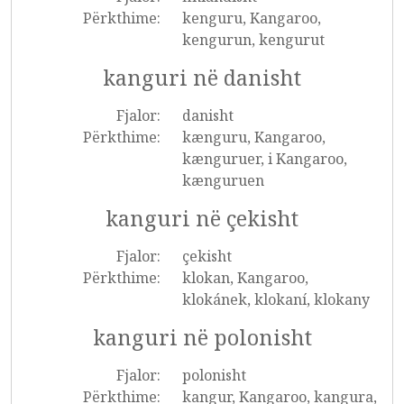
Përkthime:
kenguru, Kangaroo,
kengurun, kengurut
kanguri në danisht
Fjalor:
danisht
Përkthime:
kænguru, Kangaroo,
kænguruer, i Kangaroo,
kænguruen
kanguri në çekisht
Fjalor:
çekisht
Përkthime:
klokan, Kangaroo,
klokánek, klokaní, klokany
kanguri në polonisht
Fjalor:
polonisht
Përkthime:
kangur, Kangaroo, kangura,