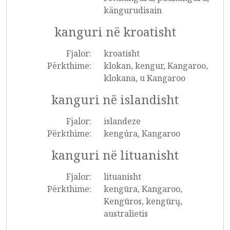
kängurudisain
kanguri në kroatisht
Fjalor:
kroatisht
Përkthime:
klokan, kengur, Kangaroo,
klokana, u Kangaroo
kanguri në islandisht
Fjalor:
islandeze
Përkthime:
kengúra, Kangaroo
kanguri në lituanisht
Fjalor:
lituanisht
Përkthime:
kengūra, Kangaroo,
Kengūros, kengūrų,
australietis