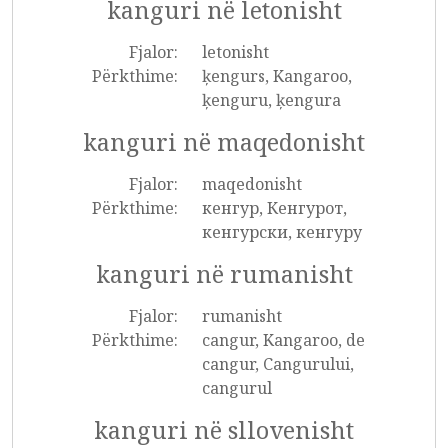
kanguri në letonisht
Fjalor:
letonisht
Përkthime:
ķengurs, Kangaroo,
ķenguru, ķengura
kanguri në maqedonisht
Fjalor:
maqedonisht
Përkthime:
кенгур, Кенгурот,
кенгурски, кенгуру
kanguri në rumanisht
Fjalor:
rumanisht
Përkthime:
cangur, Kangaroo, de
cangur, Cangurului,
cangurul
kanguri në sllovenisht