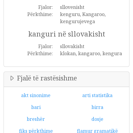
Fjalor:
sllovenisht
Përkthime:
kenguru, Kangaroo,
kengurujevega
kanguri në sllovakisht
Fjalor:
sllovakisht
Përkthime:
klokan, kangaroo, kengura
Fjalë të rastësishme
akt sinonime
arti statistika
bari
birra
breshër
dosje
fiks përkthime
flamur gramatikë