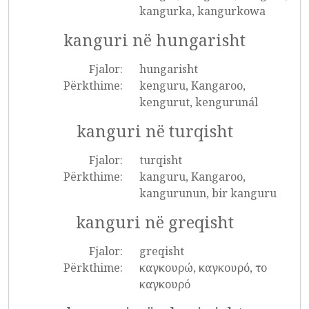
kangurka, kangurkowa
kanguri në hungarisht
Fjalor:
hungarisht
Përkthime:
kenguru, Kangaroo,
kengurut, kengurunál
kanguri në turqisht
Fjalor:
turqisht
Përkthime:
kanguru, Kangaroo,
kangurunun, bir kanguru
kanguri në greqisht
Fjalor:
greqisht
Përkthime:
καγκουρώ, καγκουρό, το
καγκουρό