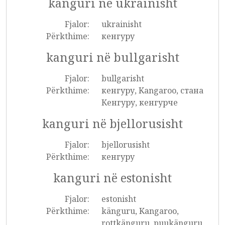
kanguri në ukrainisht
Fjalor:
ukrainisht
Përkthime:
кенгуру
kanguri në bullgarisht
Fjalor:
bullgarisht
Përkthime:
кенгуру, Kangaroo, стана
Кенгуру, кенгурче
kanguri në bjellorusisht
Fjalor:
bjellorusisht
Përkthime:
кенгуру
kanguri në estonisht
Fjalor:
estonisht
Përkthime:
känguru, Kangaroo,
rottkänguru, puukänguru,