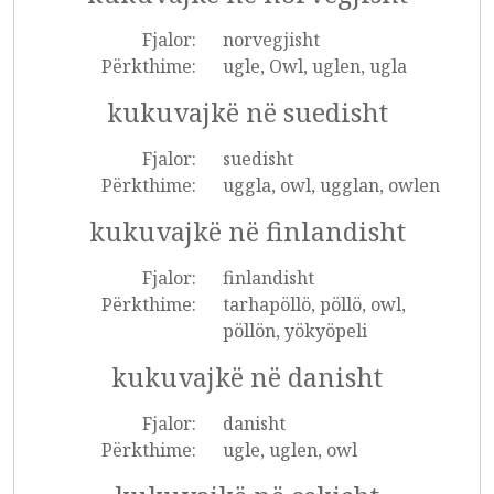
Fjalor:
norvegjisht
Përkthime:
ugle, Owl, uglen, ugla
kukuvajkë në suedisht
Fjalor:
suedisht
Përkthime:
uggla, owl, ugglan, owlen
kukuvajkë në finlandisht
Fjalor:
finlandisht
Përkthime:
tarhapöllö, pöllö, owl,
pöllön, yökyöpeli
kukuvajkë në danisht
Fjalor:
danisht
Përkthime:
ugle, uglen, owl