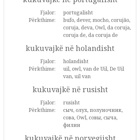
Fjalor:
portugalisht
Përkthime:
bufo, dever, mocho, corujão,
coruja, deva, Owl, da coruja,
coruja de, da coruja de
kukuvajkë në holandisht
Fjalor:
holandisht
Përkthime:
uil, owl, van de Uil, De Uil
van, uil van
kukuvajkë në rusisht
Fjalor:
rusisht
Përkthime:
сыч, олух, полуночник,
сова, Owl, совы, сыча,
филин
kukuvajkë në norvegjisht