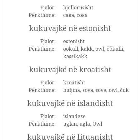
Fjalor:
bjellorusisht
Përkthime:
сава, сова
kukuvajkë në estonisht
Fjalor:
estonisht
Përkthime:
öökull, kakk, owl, öökulli,
kassikakk
kukuvajkë në kroatisht
Fjalor:
kroatisht
Përkthime:
buljina, sova, sove, owl, ćuk
kukuvajkë në islandisht
Fjalor:
islandeze
Përkthime:
uglan, ugla, Owl
kukuvajkë në lituanisht