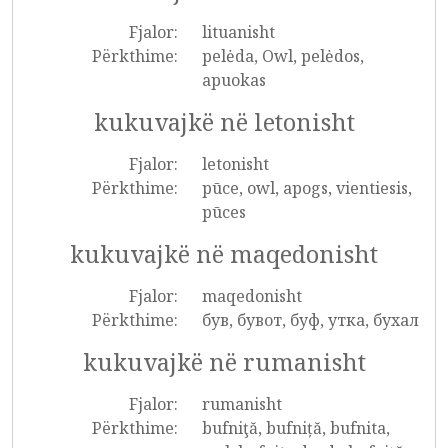
Fjalor:
lituanisht
Përkthime:
pelėda, Owl, pelėdos,
apuokas
kukuvajkë në letonisht
Fjalor:
letonisht
Përkthime:
pūce, owl, apogs, vientiesis,
pūces
kukuvajkë në maqedonisht
Fjalor:
maqedonisht
Përkthime:
був, бувот, буф, утка, бухал
kukuvajkë në rumanisht
Fjalor:
rumanisht
Përkthime:
bufniţă, bufniță, bufnita,