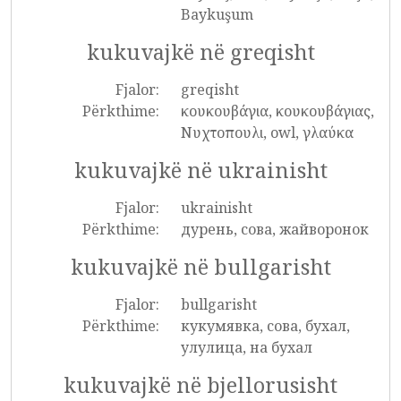
Baykuşum
kukuvajkë në greqisht
Fjalor:
greqisht
Përkthime:
κουκουβάγια, κουκουβάγιας,
Νυχτοπουλι, owl, γλαύκα
kukuvajkë në ukrainisht
Fjalor:
ukrainisht
Përkthime:
дурень, сова, жайворонок
kukuvajkë në bullgarisht
Fjalor:
bullgarisht
Përkthime:
кукумявка, сова, бухал,
улулица, на бухал
kukuvajkë në bjellorusisht