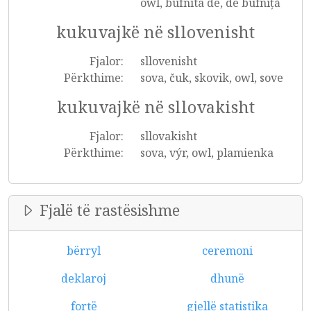
owl, bufnita de, de bufniță
kukuvajkë në sllovenisht
Fjalor:
sllovenisht
Përkthime:
sova, čuk, skovik, owl, sove
kukuvajkë në sllovakisht
Fjalor:
sllovakisht
Përkthime:
sova, výr, owl, plamienka
Fjalë të rastësishme
bërryl
ceremoni
deklaroj
dhunë
fortë
gjellë statistika