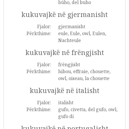
búho, del buho
kukuvajkë në gjermanisht
Fjalor:
gjermanisht
Përkthime:
eule, Eule, owl, Eulen,
Nachteule
kukuvajkë në frëngjisht
Fjalor:
frëngjisht
Përkthime:
hibou, effraie, chouette,
owl, oiseau, la chouette
kukuvajkë në italisht
Fjalor:
italisht
Përkthime:
gufo, civetta, del gufo, owl,
gufo di
kukuvajkë në portugalisht