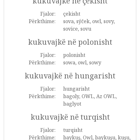
kukuvajkë në çekisht
Fjalor:
çekisht
Përkthime:
sova, sýček, owl, sovy,
sovice, sovu
kukuvajkë në polonisht
Fjalor:
polonisht
Përkthime:
sowa, owl, sowy
kukuvajkë në hungarisht
Fjalor:
hungarisht
Përkthime:
bagoly, OWL, Az OWL,
baglyot
kukuvajkë në turqisht
Fjalor:
turqisht
Përkthime:
baykuş, Owl, baykuşu, kuşu,