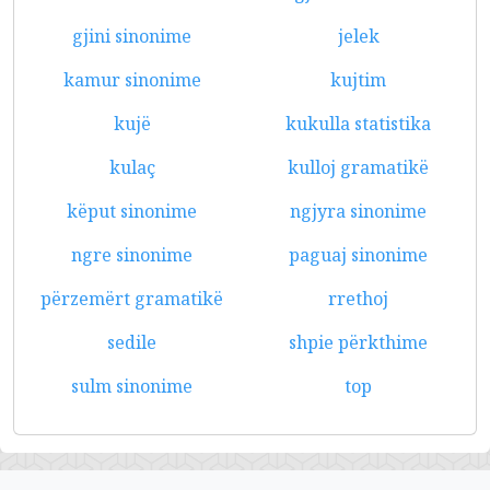
gjini sinonime
jelek
kamur sinonime
kujtim
kujë
kukulla statistika
kulaç
kulloj gramatikë
këput sinonime
ngjyra sinonime
ngre sinonime
paguaj sinonime
përzemërt gramatikë
rrethoj
sedile
shpie përkthime
sulm sinonime
top