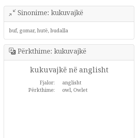
Sinonime: kukuvajkë
buf, gomar, hutë, budalla
Përkthime: kukuvajkë
kukuvajkë në anglisht
Fjalor:
anglisht
Përkthime:
owl, Owlet