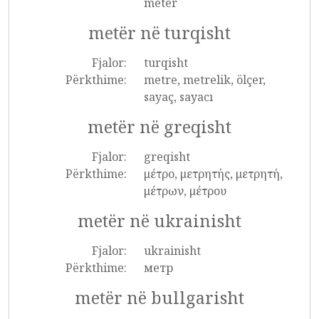
meter
metër në turqisht
Fjalor:
turqisht
Përkthime:
metre, metrelik, ölçer,
sayaç, sayacı
metër në greqisht
Fjalor:
greqisht
Përkthime:
μέτρο, μετρητής, μετρητή,
μέτρων, μέτρου
metër në ukrainisht
Fjalor:
ukrainisht
Përkthime:
метр
metër në bullgarisht