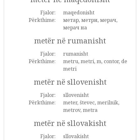
Fjalor:
maqedonisht
Përkthime:
метар, метри, мерач,
мерач на
metër në rumanisht
Fjalor:
rumanisht
Përkthime:
metru, metri, m, contor, de
metri
metër në sllovenisht
Fjalor:
sllovenisht
Përkthime:
meter, števec, merilnik,
metrov, metra
metër në sllovakisht
Fjalor:
sllovakisht