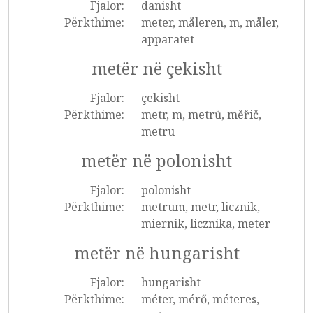
Fjalor:
danisht
Përkthime:
meter, måleren, m, måler,
apparatet
metër në çekisht
Fjalor:
çekisht
Përkthime:
metr, m, metrů, měřič,
metru
metër në polonisht
Fjalor:
polonisht
Përkthime:
metrum, metr, licznik,
miernik, licznika, meter
metër në hungarisht
Fjalor:
hungarisht
Përkthime:
méter, mérő, méteres,