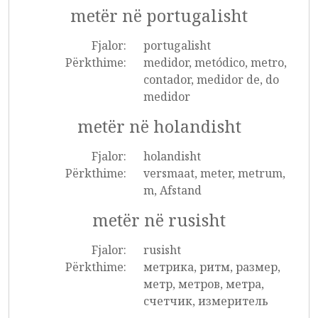
metër në portugalisht
Fjalor:
portugalisht
Përkthime:
medidor, metódico, metro,
contador, medidor de, do
medidor
metër në holandisht
Fjalor:
holandisht
Përkthime:
versmaat, meter, metrum,
m, Afstand
metër në rusisht
Fjalor:
rusisht
Përkthime:
метрика, ритм, размер,
метр, метров, метра,
счетчик, измеритель