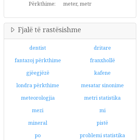
Përkthime:
meter, metr
Fjalë të rastësishme
dentist
dritare
fantazoj përkthime
franxhollë
gjëegjëzë
kafene
londra përkthime
mesatar sinonime
meteorologjia
metri statistika
mezi
mi
mineral
pistë
po
problemi statistika