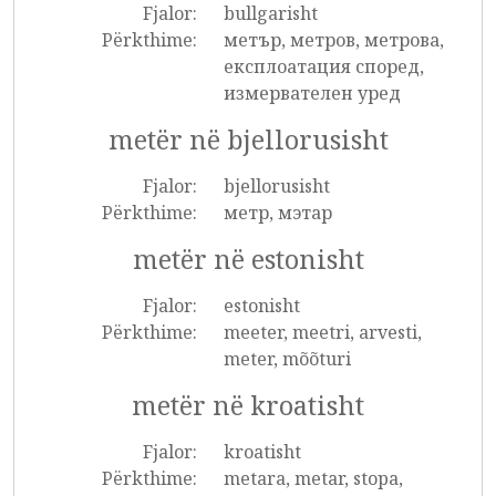
Fjalor:
bullgarisht
Përkthime:
метър, метров, метрова,
експлоатация според,
измервателен уред
metër në bjellorusisht
Fjalor:
bjellorusisht
Përkthime:
метр, мэтар
metër në estonisht
Fjalor:
estonisht
Përkthime:
meeter, meetri, arvesti,
meter, mõõturi
metër në kroatisht
Fjalor:
kroatisht
Përkthime:
metara, metar, stopa,