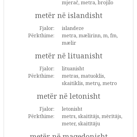
mjerač, metra, brojilo
metër në islandisht
Fjalor:
islandeze
Përkthime:
metra, mælirinn, m, fm,
mælir
metër në lituanisht
Fjalor:
lituanisht
Përkthime:
metras, matuoklis,
skaitiklis, metrų, metro
metër në letonisht
Fjalor:
letonisht
Përkthime:
metrs, skaitītājs, mērītājs,
meter, skaitītāju
metër në maqedonisht