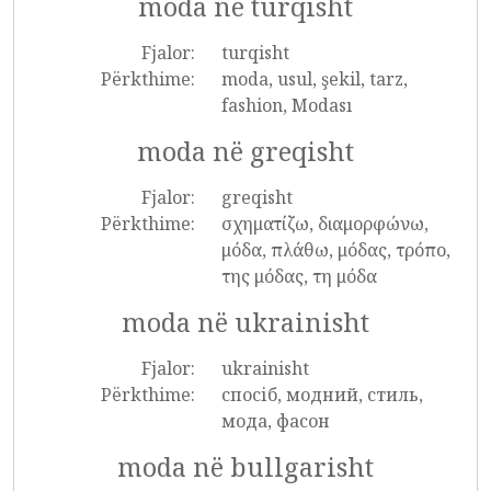
moda në turqisht
Fjalor:
turqisht
Përkthime:
moda, usul, şekil, tarz,
fashion, Modası
moda në greqisht
Fjalor:
greqisht
Përkthime:
σχηματίζω, διαμορφώνω,
μόδα, πλάθω, μόδας, τρόπο,
της μόδας, τη μόδα
moda në ukrainisht
Fjalor:
ukrainisht
Përkthime:
спосіб, модний, стиль,
мода, фасон
moda në bullgarisht