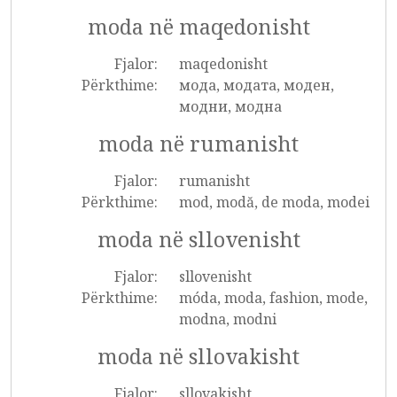
moda në maqedonisht
Fjalor:
maqedonisht
Përkthime:
мода, модата, моден,
модни, модна
moda në rumanisht
Fjalor:
rumanisht
Përkthime:
mod, modă, de moda, modei
moda në sllovenisht
Fjalor:
sllovenisht
Përkthime:
móda, moda, fashion, mode,
modna, modni
moda në sllovakisht
Fjalor:
sllovakisht