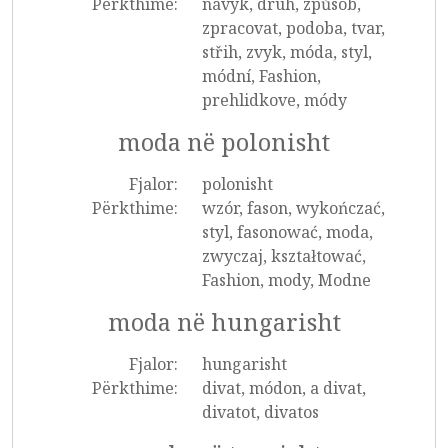
Përkthime:
návyk, druh, způsob,
zpracovat, podoba, tvar,
střih, zvyk, móda, styl,
módní, Fashion,
prehlidkove, módy
moda në polonisht
Fjalor:
polonisht
Përkthime:
wzór, fason, wykończać,
styl, fasonować, moda,
zwyczaj, kształtować,
Fashion, mody, Modne
moda në hungarisht
Fjalor:
hungarisht
Përkthime:
divat, módon, a divat,
divatot, divatos