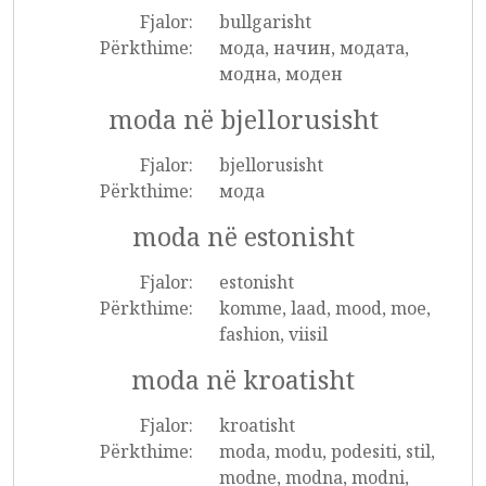
Fjalor:
bullgarisht
Përkthime:
мода, начин, модата,
модна, моден
moda në bjellorusisht
Fjalor:
bjellorusisht
Përkthime:
мода
moda në estonisht
Fjalor:
estonisht
Përkthime:
komme, laad, mood, moe,
fashion, viisil
moda në kroatisht
Fjalor:
kroatisht
Përkthime:
moda, modu, podesiti, stil,
modne, modna, modni,