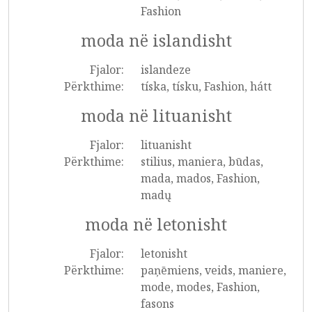
Fashion
moda në islandisht
Fjalor:
islandeze
Përkthime:
tíska, tísku, Fashion, hátt
moda në lituanisht
Fjalor:
lituanisht
Përkthime:
stilius, maniera, būdas,
mada, mados, Fashion,
madų
moda në letonisht
Fjalor:
letonisht
Përkthime:
paņēmiens, veids, maniere,
mode, modes, Fashion,
fasons