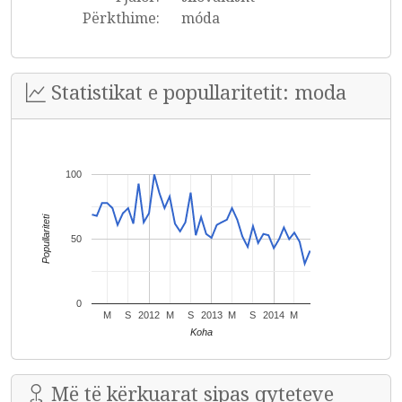
Përkthime:
móda
Statistikat e popullaritetit: moda
100
Popullariteti
50
0
M
S
2012
M
S
2013
M
S
2014
M
Koha
Më të kërkuarat sipas qyteteve