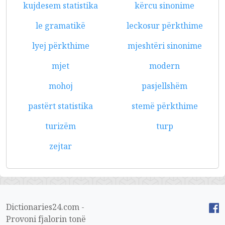
kujdesem statistika
kërcu sinonime
le gramatikë
leckosur përkthime
lyej përkthime
mjeshtëri sinonime
mjet
modern
mohoj
pasjellshëm
pastërt statistika
stemë përkthime
turizëm
turp
zejtar
Dictionaries24.com -
Provoni fjalorin tonë