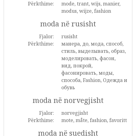
Përkthime:
mode, trant, wijs, manier,
modus, wijze, fashion
moda në rusisht
Fjalor:
rusisht
Përkthime:
манера, до, мода, способ,
стиль, выделывать, образ,
моделировать, фасон,
вид, покрой,
фасонировать, моды,
способа, Fashion, Одежда и
обувь
moda në norvegjisht
Fjalor:
norvegjisht
Përkthime:
mote, måte, fashion, favoritt
moda në suedisht