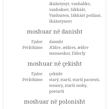
ikääntynyt, vanhahko,
vanhukset, Iäkkäät,
Vanhusten, Iäkkäät potilaat,
Ikääntyneet
moshuar në danisht
Fjalor:
danisht
Përkthime:
Ældre, ældres, ældre
mennesker, Elderly
moshuar në çekisht
Fjalor:
çekisht
Përkthime:
starý, starší, starší pacienti,
seniory, starší osoby,
postarší
moshuar në polonisht