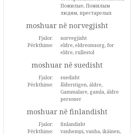
Пожилые, Пожилым
людям, престарелых
moshuar në norvegjisht
Fjalor:
norvegjisht
Përkthime:
eldre, eldreomsorg, for
eldre, rullestol
moshuar në suedisht
Fjalor:
suedisht
Përkthime:
ålderstigen, äldre,
Gammalare, gamla, äldre
personer
moshuar në finlandisht
Fjalor:
finlandisht
Përkthime:
vanhempi, vanha, ikäinen,