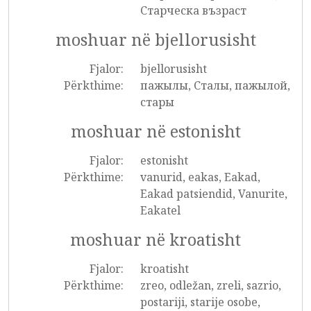
Старческа възраст
moshuar në bjellorusisht
Fjalor:
bjellorusisht
Përkthime:
пажылы, Сталы, пажылой,
стары
moshuar në estonisht
Fjalor:
estonisht
Përkthime:
vanurid, eakas, Eakad,
Eakad patsiendid, Vanurite,
Eakatel
moshuar në kroatisht
Fjalor:
kroatisht
Përkthime:
zreo, odležan, zreli, sazrio,
postariji, starije osobe,