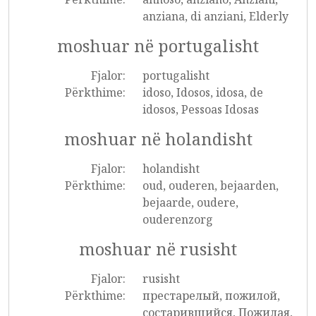
anziana, di anziani, Elderly
moshuar në portugalisht
Fjalor:
portugalisht
Përkthime:
idoso, Idosos, idosa, de
idosos, Pessoas Idosas
moshuar në holandisht
Fjalor:
holandisht
Përkthime:
oud, ouderen, bejaarden,
bejaarde, oudere,
ouderenzorg
moshuar në rusisht
Fjalor:
rusisht
Përkthime:
престарелый, пожилой,
состарившийся, Пожилая,