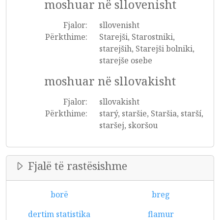
moshuar në sllovenisht
Fjalor:
sllovenisht
Përkthime:
Starejši, Starostniki,
starejših, Starejši bolniki,
starejše osebe
moshuar në sllovakisht
Fjalor:
sllovakisht
Përkthime:
starý, staršie, Staršia, starší,
staršej, skoršou
Fjalë të rastësishme
borë
breg
dertim statistika
flamur