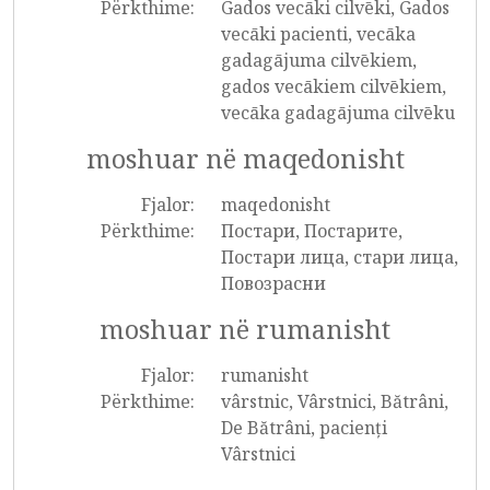
Përkthime:
Gados vecāki cilvēki, Gados
vecāki pacienti, vecāka
gadagājuma cilvēkiem,
gados vecākiem cilvēkiem,
vecāka gadagājuma cilvēku
moshuar në maqedonisht
Fjalor:
maqedonisht
Përkthime:
Постари, Постарите,
Постари лица, стари лица,
Повозрасни
moshuar në rumanisht
Fjalor:
rumanisht
Përkthime:
vârstnic, Vârstnici, Bătrâni,
De Bătrâni, pacienți
Vârstnici