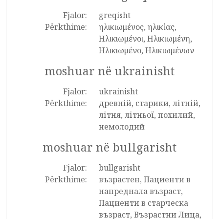
Fjalor:
greqisht
Përkthime:
ηλικιωμένος, ηλικίας,
Ηλικιωμένοι, Ηλικιωμένη,
Ηλικιωμένο, Ηλικιωμένων
moshuar në ukrainisht
Fjalor:
ukrainisht
Përkthime:
древній, старики, літній,
літня, літньої, похилий,
немолодий
moshuar në bullgarisht
Fjalor:
bullgarisht
Përkthime:
възрастен, Пациенти в
напреднала възраст,
Пациенти в старческа
възраст, Възрастни Лица,