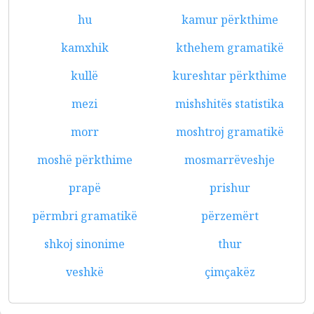
hu
kamur përkthime
kamxhik
kthehem gramatikë
kullë
kureshtar përkthime
mezi
mishshitës statistika
morr
moshtroj gramatikë
moshë përkthime
mosmarrëveshje
prapë
prishur
përmbri gramatikë
përzemërt
shkoj sinonime
thur
veshkë
çimçakëz