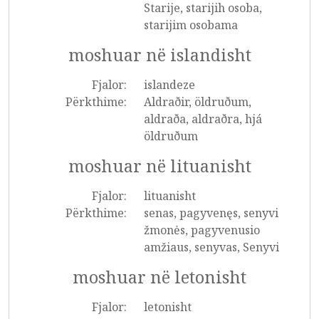
Starije, starijih osoba,
starijim osobama
moshuar në islandisht
Fjalor:
islandeze
Përkthime:
Aldraðir, öldruðum,
aldraða, aldraðra, hjá
öldruðum
moshuar në lituanisht
Fjalor:
lituanisht
Përkthime:
senas, pagyvenęs, senyvi
žmonės, pagyvenusio
amžiaus, senyvas, Senyvi
moshuar në letonisht
Fjalor:
letonisht