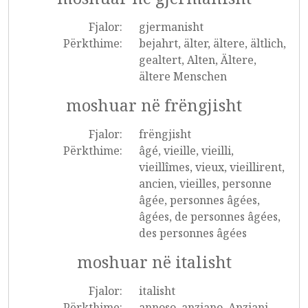
Fjalor:
gjermanisht
Përkthime:
bejahrt, älter, ältere, ältlich,
gealtert, Alten, Ältere,
ältere Menschen
moshuar në frëngjisht
Fjalor:
frëngjisht
Përkthime:
âgé, vieille, vieilli,
vieillîmes, vieux, vieillirent,
ancien, vieilles, personne
âgée, personnes âgées,
âgées, de personnes âgées,
des personnes âgées
moshuar në italisht
Fjalor:
italisht
Përkthime:
annoso, anziano, Anziani,