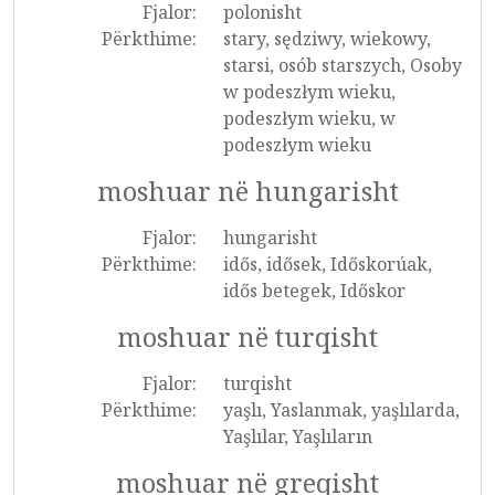
Fjalor:
polonisht
Përkthime:
stary, sędziwy, wiekowy,
starsi, osób starszych, Osoby
w podeszłym wieku,
podeszłym wieku, w
podeszłym wieku
moshuar në hungarisht
Fjalor:
hungarisht
Përkthime:
idős, idősek, Időskorúak,
idős betegek, Időskor
moshuar në turqisht
Fjalor:
turqisht
Përkthime:
yaşlı, Yaslanmak, yaşlılarda,
Yaşlılar, Yaşlıların
moshuar në greqisht