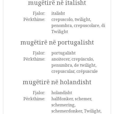
mugëtirë në italisht
Fjalor:
italisht
Përkthime:
crepuscolo, twilight,
penombra, crepuscolare, di
Twilight
mugëtirë në portugalisht
Fjalor:
portugalisht
Përkthime:
anoitecer, crepúsculo,
penumbra, de twilight,
crepuscular, crépuscule
mugëtirë në holandisht
Fjalor:
holandisht
Përkthime:
halfdonker, schemer,
schemering,
schemerdonker, Twilight,