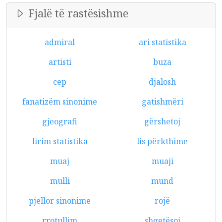
Fjalë të rastësishme
admiral
ari statistika
artisti
buza
cep
djalosh
fanatizëm sinonime
gatishmëri
gjeografi
gërshetoj
lirim statistika
lis përkthime
muaj
muaji
mulli
mund
pjellor sinonime
rojë
rrotullim
shqetësoj