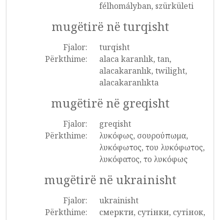
félhomályban, szürkületi
mugëtirë në turqisht
Fjalor:
turqisht
Përkthime:
alaca karanlık, tan,
alacakaranlık, twilight,
alacakaranlıkta
mugëtirë në greqisht
Fjalor:
greqisht
Përkthime:
λυκόφως, σουρούπωμα,
λυκόφωτος, του λυκόφωτος,
λυκόφατος, το λυκόφως
mugëtirë në ukrainisht
Fjalor:
ukrainisht
Përkthime:
смеркти, сутінки, сутінок,