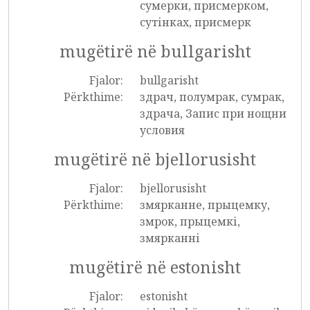
сумерки, присмерком,
сутінках, присмерк
mugëtirë në bullgarisht
Fjalor:
bullgarisht
Përkthime:
здрач, полумрак, сумрак,
здрача, Запис при нощни
условия
mugëtirë në bjellorusisht
Fjalor:
bjellorusisht
Përkthime:
змярканне, прыцемку,
змрок, прыцемкі,
змярканні
mugëtirë në estonisht
Fjalor:
estonisht