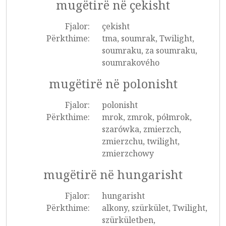
mugëtirë në çekisht
Fjalor:
çekisht
Përkthime:
tma, soumrak, Twilight,
soumraku, za soumraku,
soumrakového
mugëtirë në polonisht
Fjalor:
polonisht
Përkthime:
mrok, zmrok, półmrok,
szarówka, zmierzch,
zmierzchu, twilight,
zmierzchowy
mugëtirë në hungarisht
Fjalor:
hungarisht
Përkthime:
alkony, szürkület, Twilight,
szürkületben,