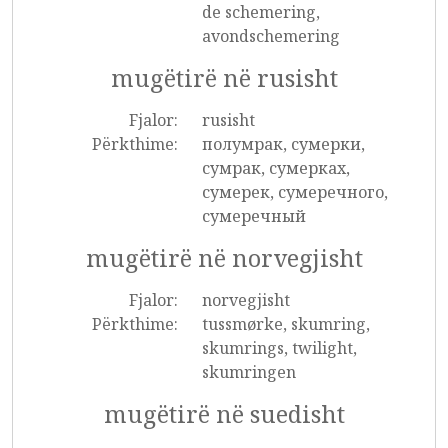
de schemering,
avondschemering
mugëtirë në rusisht
Fjalor:
rusisht
Përkthime:
полумрак, сумерки,
сумрак, сумерках,
сумерек, сумеречного,
сумеречный
mugëtirë në norvegjisht
Fjalor:
norvegjisht
Përkthime:
tussmørke, skumring,
skumrings, twilight,
skumringen
mugëtirë në suedisht