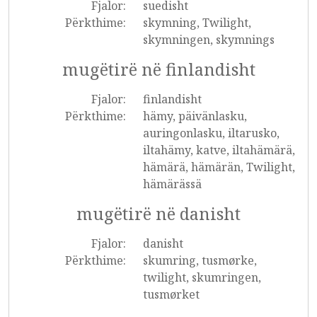
Fjalor:
suedisht
Përkthime:
skymning, Twilight,
skymningen, skymnings
mugëtirë në finlandisht
Fjalor:
finlandisht
Përkthime:
hämy, päivänlasku,
auringonlasku, iltarusko,
iltahämy, katve, iltahämärä,
hämärä, hämärän, Twilight,
hämärässä
mugëtirë në danisht
Fjalor:
danisht
Përkthime:
skumring, tusmørke,
twilight, skumringen,
tusmørket