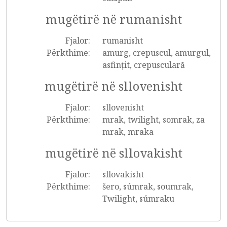
mugëtirë në rumanisht
Fjalor:
rumanisht
Përkthime:
amurg, crepuscul, amurgul,
asfințit, crepusculară
mugëtirë në sllovenisht
Fjalor:
sllovenisht
Përkthime:
mrak, twilight, somrak, za
mrak, mraka
mugëtirë në sllovakisht
Fjalor:
sllovakisht
Përkthime:
šero, súmrak, soumrak,
Twilight, súmraku