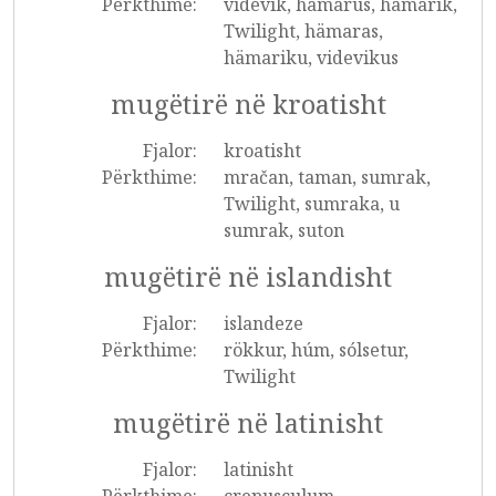
Përkthime:
videvik, hämarus, hämarik,
Twilight, hämaras,
hämariku, videvikus
mugëtirë në kroatisht
Fjalor:
kroatisht
Përkthime:
mračan, taman, sumrak,
Twilight, sumraka, u
sumrak, suton
mugëtirë në islandisht
Fjalor:
islandeze
Përkthime:
rökkur, húm, sólsetur,
Twilight
mugëtirë në latinisht
Fjalor:
latinisht