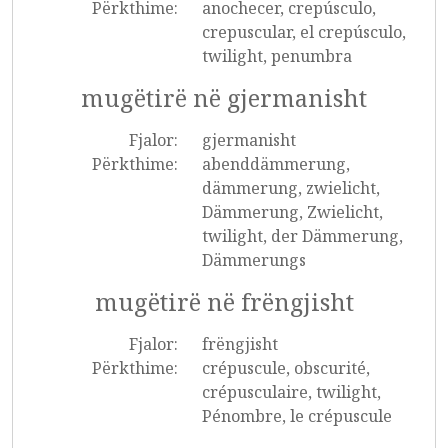
Përkthime:
anochecer, crepúsculo,
crepuscular, el crepúsculo,
twilight, penumbra
mugëtirë në gjermanisht
Fjalor:
gjermanisht
Përkthime:
abenddämmerung,
dämmerung, zwielicht,
Dämmerung, Zwielicht,
twilight, der Dämmerung,
Dämmerungs
mugëtirë në frëngjisht
Fjalor:
frëngjisht
Përkthime:
crépuscule, obscurité,
crépusculaire, twilight,
Pénombre, le crépuscule