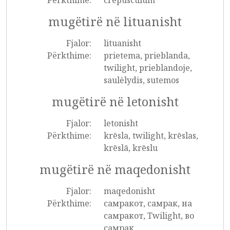
Përkthime:
crepusculum
mugëtirë në lituanisht
Fjalor:
lituanisht
Përkthime:
prietema, prieblanda,
twilight, prieblandoje,
saulėlydis, sutemos
mugëtirë në letonisht
Fjalor:
letonisht
Përkthime:
krēsla, twilight, krēslas,
krēslā, krēslu
mugëtirë në maqedonisht
Fjalor:
maqedonisht
Përkthime:
самракот, самрак, на
самракот, Twilight, во
самрак