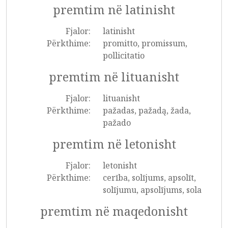
premtim në latinisht
Fjalor:
latinisht
Përkthime:
promitto, promissum,
pollicitatio
premtim në lituanisht
Fjalor:
lituanisht
Përkthime:
pažadas, pažadą, žada,
pažado
premtim në letonisht
Fjalor:
letonisht
Përkthime:
cerība, solījums, apsolīt,
solījumu, apsolījums, sola
premtim në maqedonisht