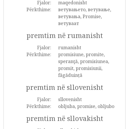
Fjalor:
maqedonisht
Përkthime:
ветувањето, ветување,
ветувања, Promise,
ветуваат
premtim në rumanisht
Fjalor:
rumanisht
Përkthime:
promisiune, promite,
speranţă, promisiunea,
promit, promisiunii,
făgăduință
premtim në sllovenisht
Fjalor:
sllovenisht
Përkthime:
obljuba, promise, obljubo
premtim në sllovakisht