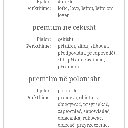
Fjalor:
danisht
Përkthime:
løfte, love, løftet, løfte om,
lover
premtim në çekisht
Fjalor:
çekisht
Përkthime:
přislíbit, slíbit, slibovat,
předpovídat, předpovědět,
slib, příslib, zaslíbení,
příslibem
premtim në polonisht
Fjalor:
polonisht
Përkthime:
promesa, obietnica,
obiecywać, przyrzekać,
zapewniać, zapowiadać,
obiecanka, rokować,
obiecać, przyrzeczenie,