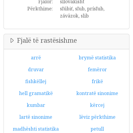
Fjalor:
sllovakisht
Përkthime:
sľúbiť, sľub, prísľub,
záväzok, slib
Fjalë të rastësishme
arrë
brymë statistika
druvar
femëror
fishkëllej
frikë
hell gramatikë
kontratë sinonime
kumbar
kërcej
lartë sinonime
lëviz përkthime
madhështi statistika
petull