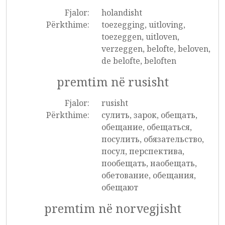
Fjalor:
holandisht
Përkthime:
toezegging, uitloving,
toezeggen, uitloven,
verzeggen, belofte, beloven,
de belofte, beloften
premtim në rusisht
Fjalor:
rusisht
Përkthime:
сулить, зарок, обещать,
обещание, обещаться,
посулить, обязательство,
посул, перспектива,
пообещать, наобещать,
обетование, обещания,
обещают
premtim në norvegjisht