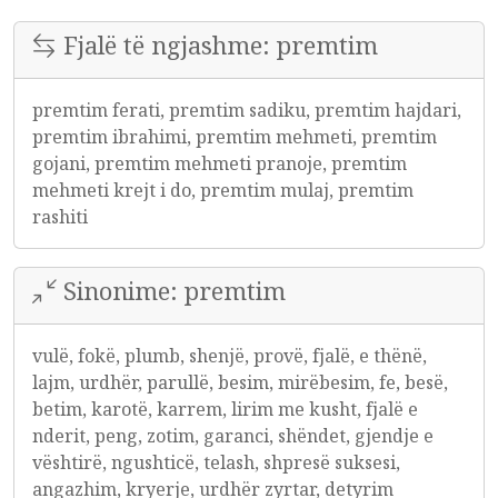
Fjalë të ngjashme: premtim
premtim ferati, premtim sadiku, premtim hajdari,
premtim ibrahimi, premtim mehmeti, premtim
gojani, premtim mehmeti pranoje, premtim
mehmeti krejt i do, premtim mulaj, premtim
rashiti
Sinonime: premtim
vulë, fokë, plumb, shenjë, provë, fjalë, e thënë,
lajm, urdhër, parullë, besim, mirëbesim, fe, besë,
betim, karotë, karrem, lirim me kusht, fjalë e
nderit, peng, zotim, garanci, shëndet, gjendje e
vështirë, ngushticë, telash, shpresë suksesi,
angazhim, kryerje, urdhër zyrtar, detyrim