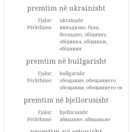
premtim në ukrainisht
Fjalor:
ukrainisht
Përkthime:
випадково, бува,
безладно, обіцянку,
обіцянка, обіцянки,
обіцяння
premtim në bullgarisht
Fjalor:
bullgarisht
Përkthime:
обещание, обещанието,
обещания, обещанието си
premtim në bjellorusisht
Fjalor:
bjellorusisht
Përkthime:
абяцанне, абяцаньне
premtim në estonisht