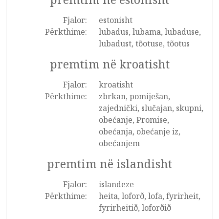
Fjalor:
estonisht
Përkthime:
lubadus, lubama, lubaduse,
lubadust, tõotuse, tõotus
premtim në kroatisht
Fjalor:
kroatisht
Përkthime:
zbrkan, pomiješan,
zajednički, slučajan, skupni,
obećanje, Promise,
obećanja, obećanje iz,
obećanjem
premtim në islandisht
Fjalor:
islandeze
Përkthime:
heita, loforð, lofa, fyrirheit,
fyrirheitið, loforðið