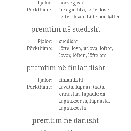
Fjalor:
norvegjisht
Përkthime:
tilsagn, tilsi, løfte, love,
løftet, lover, løfte om, løfter
premtim në suedisht
Fjalor:
suedisht
Përkthime:
löfte, lova, utlova, löftet,
lovar, löften, löfte om
premtim në finlandisht
Fjalor:
finlandisht
Përkthime:
luvata, lupaus, taata,
ennustaa, lupauksen,
lupauksensa, lupausta,
lupauksesta
premtim në danisht