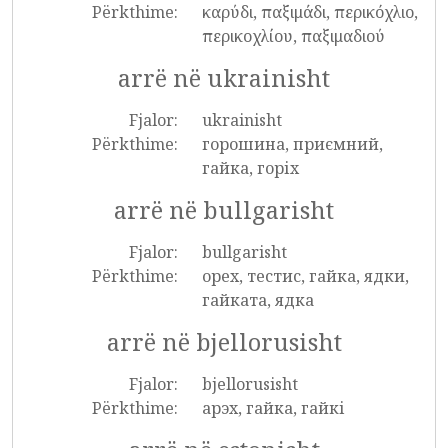
Përkthime:
καρύδι, παξιμάδι, περικόχλιο,
περικοχλίου, παξιμαδιού
arrë në ukrainisht
Fjalor:
ukrainisht
Përkthime:
горошина, приємний,
гайка, горіх
arrë në bullgarisht
Fjalor:
bullgarisht
Përkthime:
орех, тестис, гайка, ядки,
гайката, ядка
arrë në bjellorusisht
Fjalor:
bjellorusisht
Përkthime:
арэх, гайка, гайкі