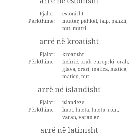
arrë në estonisht
Fjalor:
estonisht
Përkthime:
mutter, pähkel, taip, pähkli,
nut, mutri
arrë në kroatisht
Fjalor:
kroatisht
Përkthime:
fićfirić, orah-europski, orah,
glava, orasi, matica, matice,
maticu, nut
arrë në islandisht
Fjalor:
islandeze
Përkthime:
hnot, hneta, hnetu, róin,
varan, varan er
arrë në latinisht