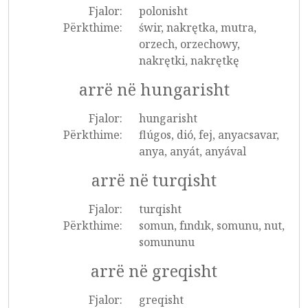
Fjalor:
polonisht
Përkthime:
świr, nakrętka, mutra,
orzech, orzechowy,
nakrętki, nakrętkę
arrë në hungarisht
Fjalor:
hungarisht
Përkthime:
flúgos, dió, fej, anyacsavar,
anya, anyát, anyával
arrë në turqisht
Fjalor:
turqisht
Përkthime:
somun, fındık, somunu, nut,
somununu
arrë në greqisht
Fjalor:
greqisht