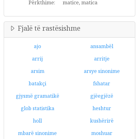
Përkthime:
matice, matica
Fjalë të rastësishme
ajo
ansambël
arrij
arritje
arsim
arsye sinonime
batakçi
fshatar
gjysmë gramatikë
gjëegjëzë
glob statistika
heshtur
holl
kushërirë
mbarë sinonime
moshuar