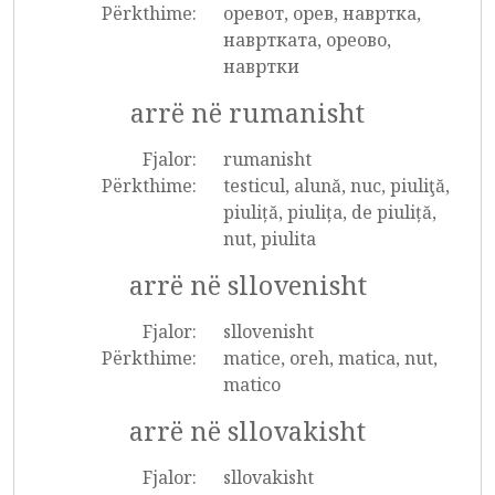
Përkthime:
оревот, орев, навртка,
навртката, ореово,
навртки
arrë në rumanisht
Fjalor:
rumanisht
Përkthime:
testicul, alună, nuc, piuliţă,
piuliță, piulița, de piuliță,
nut, piulita
arrë në sllovenisht
Fjalor:
sllovenisht
Përkthime:
matice, oreh, matica, nut,
matico
arrë në sllovakisht
Fjalor:
sllovakisht