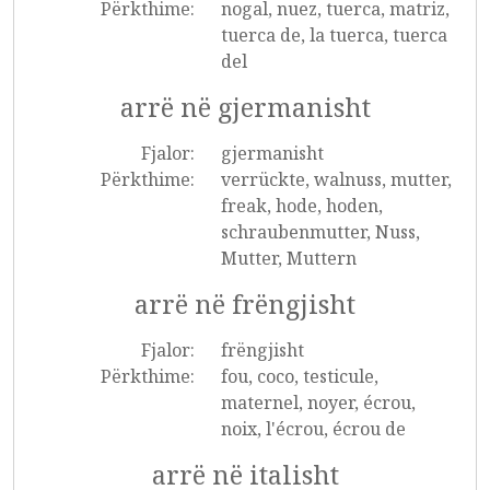
Përkthime:
nogal, nuez, tuerca, matriz,
tuerca de, la tuerca, tuerca
del
arrë në gjermanisht
Fjalor:
gjermanisht
Përkthime:
verrückte, walnuss, mutter,
freak, hode, hoden,
schraubenmutter, Nuss,
Mutter, Muttern
arrë në frëngjisht
Fjalor:
frëngjisht
Përkthime:
fou, coco, testicule,
maternel, noyer, écrou,
noix, l'écrou, écrou de
arrë në italisht