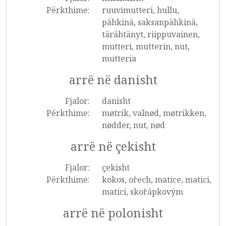
Përkthime:
ruuvimutteri, hullu,
pähkinä, saksanpähkinä,
tärähtänyt, riippuvainen,
mutteri, mutterin, nut,
mutteria
arrë në danisht
Fjalor:
danisht
Përkthime:
møtrik, valnød, møtrikken,
nødder, nut, nød
arrë në çekisht
Fjalor:
çekisht
Përkthime:
kokos, ořech, matice, matici,
maticí, skořápkovým
arrë në polonisht