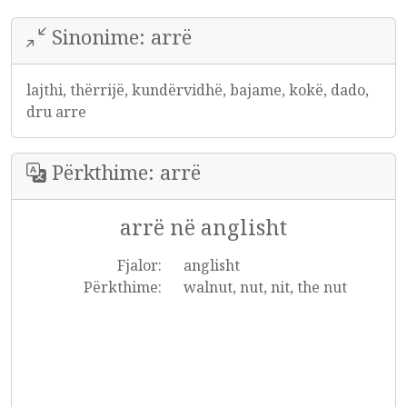
Sinonime: arrë
lajthi, thërrijë, kundërvidhë, bajame, kokë, dado,
dru arre
Përkthime: arrë
arrë në anglisht
Fjalor:
anglisht
Përkthime:
walnut, nut, nit, the nut