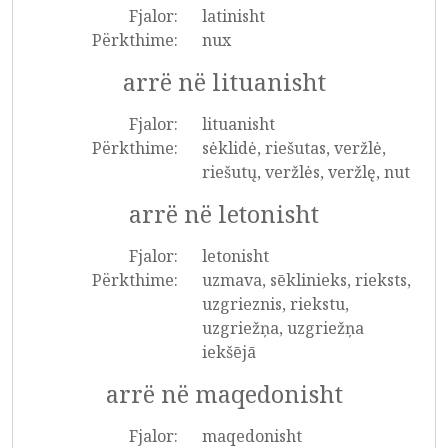
Fjalor:
latinisht
Përkthime:
nux
arrë në lituanisht
Fjalor:
lituanisht
Përkthime:
sėklidė, riešutas, veržlė,
riešutų, veržlės, veržlę, nut
arrë në letonisht
Fjalor:
letonisht
Përkthime:
uzmava, sēklinieks, rieksts,
uzgrieznis, riekstu,
uzgriežņa, uzgriežņa
iekšējā
arrë në maqedonisht
Fjalor:
maqedonisht