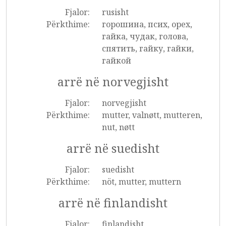
Fjalor:
rusisht
Përkthime:
горошина, псих, орех,
гайка, чудак, голова,
спятить, гайку, гайки,
гайкой
arrë në norvegjisht
Fjalor:
norvegjisht
Përkthime:
mutter, valnøtt, mutteren,
nut, nøtt
arrë në suedisht
Fjalor:
suedisht
Përkthime:
nöt, mutter, muttern
arrë në finlandisht
Fjalor:
finlandisht