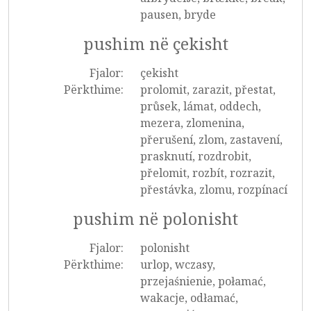
pausen, bryde
pushim në çekisht
Fjalor:
çekisht
Përkthime:
prolomit, zarazit, přestat,
průsek, lámat, oddech,
mezera, zlomenina,
přerušení, zlom, zastavení,
prasknutí, rozdrobit,
přelomit, rozbít, rozrazit,
přestávka, zlomu, rozpínací
pushim në polonisht
Fjalor:
polonisht
Përkthime:
urlop, wczasy,
przejaśnienie, połamać,
wakacje, odłamać,