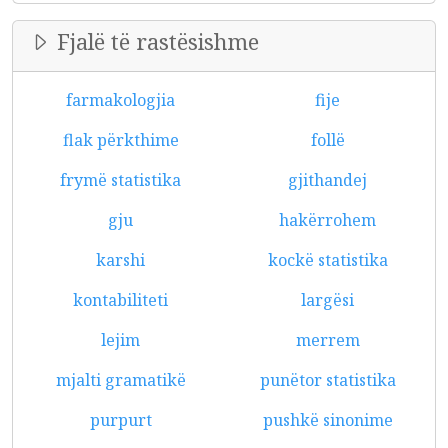
Fjalë të rastësishme
farmakologjia
fije
flak përkthime
follë
frymë statistika
gjithandej
gju
hakërrohem
karshi
kockë statistika
kontabiliteti
largësi
lejim
merrem
mjalti gramatikë
punëtor statistika
purpurt
pushkë sinonime