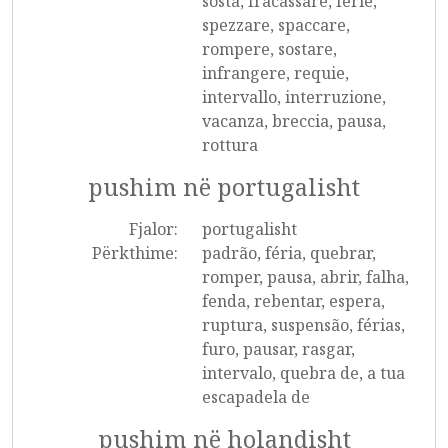
sosta, fracassare, ferie,
spezzare, spaccare,
rompere, sostare,
infrangere, requie,
intervallo, interruzione,
vacanza, breccia, pausa,
rottura
pushim në portugalisht
Fjalor:
portugalisht
Përkthime:
padrão, féria, quebrar,
romper, pausa, abrir, falha,
fenda, rebentar, espera,
ruptura, suspensão, férias,
furo, pausar, rasgar,
intervalo, quebra de, a tua
escapadela de
pushim në holandisht