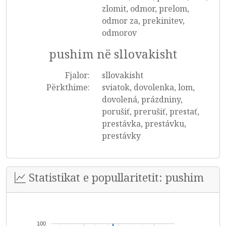
zlomit, odmor, prelom,
odmor za, prekinitev,
odmorov
pushim në sllovakisht
Fjalor:
sllovakisht
Përkthime:
sviatok, dovolenka, lom,
dovolená, prázdniny,
porušiť, prerušiť, prestať,
prestávka, prestávku,
prestávky
Statistikat e popullaritetit: pushim
100