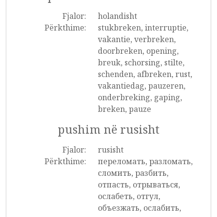
Fjalor:
holandisht
Përkthime:
stukbreken, interruptie,
vakantie, verbreken,
doorbreken, opening,
breuk, schorsing, stilte,
schenden, afbreken, rust,
vakantiedag, pauzeren,
onderbreking, gaping,
breken, pauze
pushim në rusisht
Fjalor:
rusisht
Përkthime:
переломать, разломать,
сломить, разбить,
отпасть, отрываться,
ослабеть, отгул,
объезжать, ослабить,