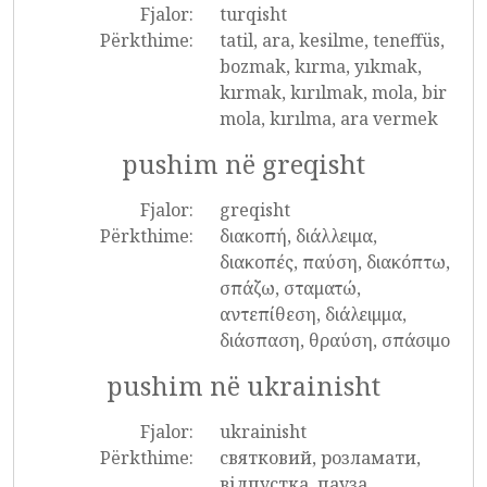
Fjalor:
turqisht
Përkthime:
tatil, ara, kesilme, teneffüs,
bozmak, kırma, yıkmak,
kırmak, kırılmak, mola, bir
mola, kırılma, ara vermek
pushim në greqisht
Fjalor:
greqisht
Përkthime:
διακοπή, διάλλειμα,
διακοπές, παύση, διακόπτω,
σπάζω, σταματώ,
αντεπίθεση, διάλειμμα,
διάσπαση, θραύση, σπάσιμο
pushim në ukrainisht
Fjalor:
ukrainisht
Përkthime:
святковий, розламати,
відпустка, пауза,