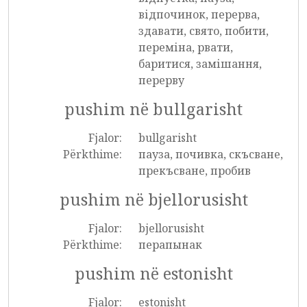
відпочинок, перерва,
здавати, свято, побити,
переміна, рвати,
баритися, замішання,
перерву
pushim në bullgarisht
Fjalor:
bullgarisht
Përkthime:
пауза, почивка, скъсване,
прекъсване, пробив
pushim në bjellorusisht
Fjalor:
bjellorusisht
Përkthime:
перапынак
pushim në estonisht
Fjalor:
estonisht