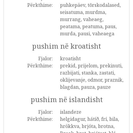
Përkthime:
puhkepäev, tõrskodalased,
seisatuma, murdma,
murrang, vaheaeg,
peatama, peatuma, paus,
murda, pausi, vaheaega
pushim në kroatisht
Fjalor:
kroatisht
Përkthime:
prekid, prijelom, prekinuti,
razbijati, stanka, zastati,
oklijevanje, odmor, praznik,
blagdan, pauza, pauze
pushim në islandisht
Fjalor:
islandeze
Përkthime:
helgidagur, hátíð, frí, bila,
hrökkva, brjóta, brotna,