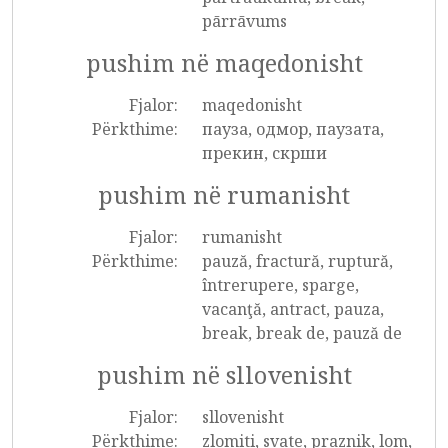
pārrāvums
pushim në maqedonisht
Fjalor:
maqedonisht
Përkthime:
пауза, одмор, паузата,
прекин, скрши
pushim në rumanisht
Fjalor:
rumanisht
Përkthime:
pauză, fractură, ruptură,
întrerupere, sparge,
vacanţă, antract, pauza,
break, break de, pauză de
pushim në sllovenisht
Fjalor:
sllovenisht
Përkthime:
zlomiti, svate, praznik, lom,