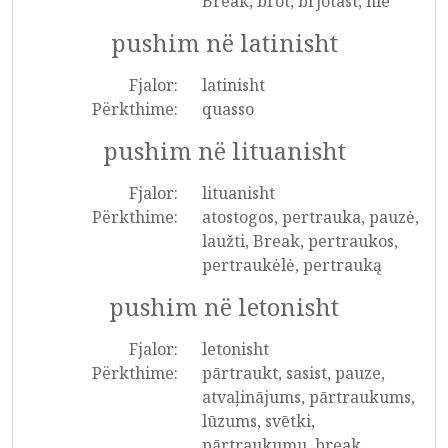
Break, brot, brjótast, hlé
pushim në latinisht
Fjalor:
latinisht
Përkthime:
quasso
pushim në lituanisht
Fjalor:
lituanisht
Përkthime:
atostogos, pertrauka, pauzė,
laužti, Break, pertraukos,
pertraukėlė, pertrauką
pushim në letonisht
Fjalor:
letonisht
Përkthime:
pārtraukt, sasist, pauze,
atvaļinājums, pārtraukums,
lūzums, svētki,
pārtraukumu, break,