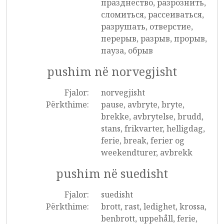
празднество, разрознить,
сломиться, рассеиваться,
разрушать, отверстие,
перерыв, разрыв, прорыв,
пауза, обрыв
pushim në norvegjisht
Fjalor:
norvegjisht
Përkthime:
pause, avbryte, bryte,
brekke, avbrytelse, brudd,
stans, frikvarter, helligdag,
ferie, break, ferier og
weekendturer, avbrekk
pushim në suedisht
Fjalor:
suedisht
Përkthime:
brott, rast, ledighet, krossa,
benbrott, uppehåll, ferie,