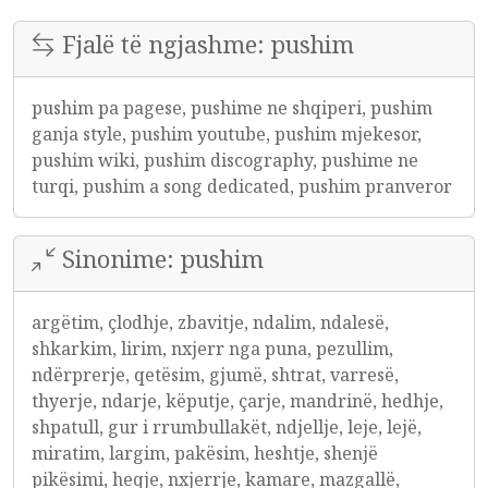
Fjalë të ngjashme: pushim
pushim pa pagese, pushime ne shqiperi, pushim
ganja style, pushim youtube, pushim mjekesor,
pushim wiki, pushim discography, pushime ne
turqi, pushim a song dedicated, pushim pranveror
Sinonime: pushim
argëtim, çlodhje, zbavitje, ndalim, ndalesë,
shkarkim, lirim, nxjerr nga puna, pezullim,
ndërprerje, qetësim, gjumë, shtrat, varresë,
thyerje, ndarje, këputje, çarje, mandrinë, hedhje,
shpatull, gur i rrumbullakët, ndjellje, leje, lejë,
miratim, largim, pakësim, heshtje, shenjë
pikësimi, heqje, nxjerrje, kamare, mazgallë,