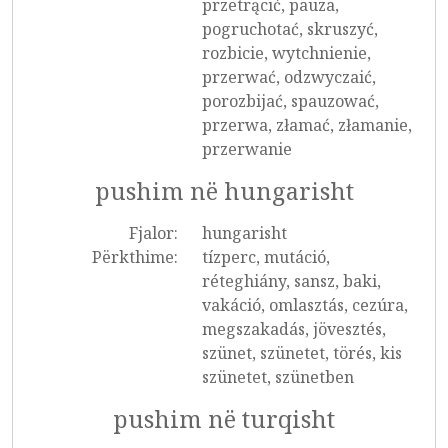
przetrącić, pauza,
pogruchotać, skruszyć,
rozbicie, wytchnienie,
przerwać, odzwyczaić,
porozbijać, spauzować,
przerwa, złamać, złamanie,
przerwanie
pushim në hungarisht
Fjalor:
hungarisht
Përkthime:
tízperc, mutáció,
réteghiány, sansz, baki,
vakáció, omlasztás, cezúra,
megszakadás, jövesztés,
szünet, szünetet, törés, kis
szünetet, szünetben
pushim në turqisht