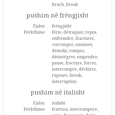
Bruch, Break
pushim në frëngjisht
Fjalor:
frëngjisht
Përkthime:
férie, détraquer, repos,
enfreindre, fracturer,
corrompre, entamer,
démolir, rompez,
désintégrer, suspendre,
pause, fracture, forcer,
interrompre, déchirer,
rupture, break,
interruption
pushim në italisht
Fjalor:
italisht
Përkthime:
frattura, interrompere,