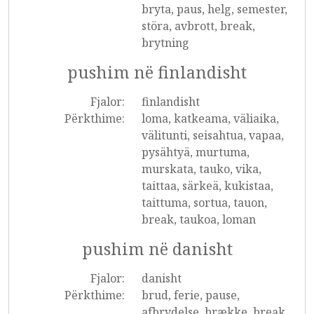
bryta, paus, helg, semester,
störa, avbrott, break,
brytning
pushim në finlandisht
Fjalor:
finlandisht
Përkthime:
loma, katkeama, väliaika,
välitunti, seisahtua, vapaa,
pysähtyä, murtuma,
murskata, tauko, vika,
taittaa, särkeä, kukistaa,
taittuma, sortua, tauon,
break, taukoa, loman
pushim në danisht
Fjalor:
danisht
Përkthime:
brud, ferie, pause,
afbrydelse, brække, break,