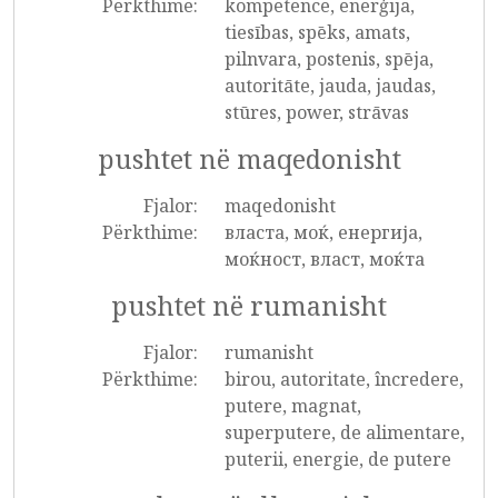
Përkthime:
kompetence, enerģija,
tiesības, spēks, amats,
pilnvara, postenis, spēja,
autoritāte, jauda, jaudas,
stūres, power, strāvas
pushtet në maqedonisht
Fjalor:
maqedonisht
Përkthime:
власта, моќ, енергија,
моќност, власт, моќта
pushtet në rumanisht
Fjalor:
rumanisht
Përkthime:
birou, autoritate, încredere,
putere, magnat,
superputere, de alimentare,
puterii, energie, de putere