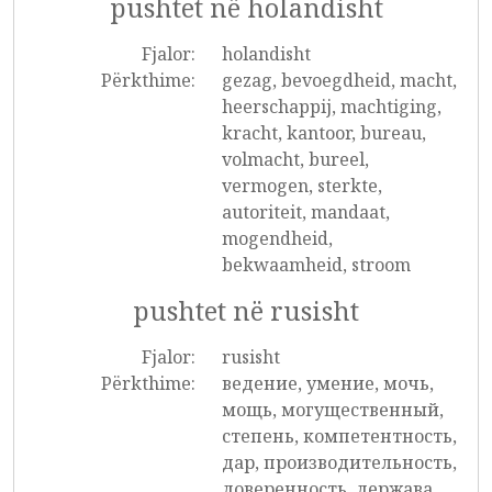
pushtet në holandisht
Fjalor:
holandisht
Përkthime:
gezag, bevoegdheid, macht,
heerschappij, machtiging,
kracht, kantoor, bureau,
volmacht, bureel,
vermogen, sterkte,
autoriteit, mandaat,
mogendheid,
bekwaamheid, stroom
pushtet në rusisht
Fjalor:
rusisht
Përkthime:
ведение, умение, мочь,
мощь, могущественный,
степень, компетентность,
дар, производительность,
доверенность, держава,