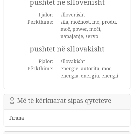
pushtet në sllovenisht
Fjalor:
sllovenisht
Përkthime:
síla, možnost, mo, produ,
moč, power, moči,
napajanje, servo
pushtet në sllovakisht
Fjalor:
sllovakisht
Përkthime:
energie, autorita, moc,
energia, energiu, energií
Më të kërkuarat sipas qyteteve
Tirana