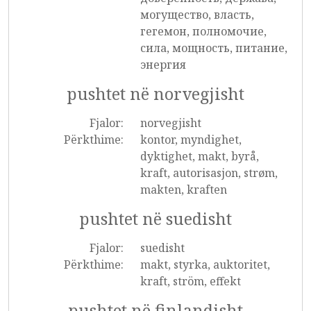
могущество, власть,
гегемон, полномочие,
сила, мощность, питание,
энергия
pushtet në norvegjisht
Fjalor:
norvegjisht
Përkthime:
kontor, myndighet,
dyktighet, makt, byrå,
kraft, autorisasjon, strøm,
makten, kraften
pushtet në suedisht
Fjalor:
suedisht
Përkthime:
makt, styrka, auktoritet,
kraft, ström, effekt
pushtet në finlandisht