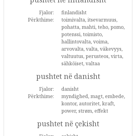
Fjalor:
finlandisht
Përkthime:
toimivalta, itsevarmuus,
pohatta, mahti, teho, pomo,
potenssi, toimisto,
hallintovalta, voima,
arvovalta, valta, väkevyys,
valtuutus, perusteos, virta,
sähköiset, valtaa
pushtet në danisht
Fjalor:
danisht
Përkthime:
myndighed, magt, embede,
kontor, autoritet, kraft,
power, strøm, effekt
pushtet në çekisht