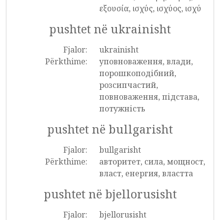
εξουσία, ισχύς, ισχύος, ισχύ
pushtet në ukrainisht
Fjalor:
ukrainisht
Përkthime:
уповноваження, влади,
порошкоподібний,
розсипчастий,
повноваження, підстава,
потужність
pushtet në bullgarisht
Fjalor:
bullgarisht
Përkthime:
авторитет, сила, мощност,
власт, енергия, властта
pushtet në bjellorusisht
Fjalor:
bjellorusisht