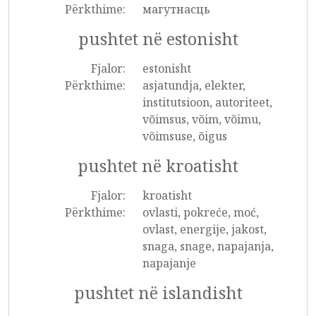
Përkthime:
магутнасць
pushtet në estonisht
Fjalor:
estonisht
Përkthime:
asjatundja, elekter,
institutsioon, autoriteet,
võimsus, võim, võimu,
võimsuse, õigus
pushtet në kroatisht
Fjalor:
kroatisht
Përkthime:
ovlasti, pokreće, moć,
ovlast, energije, jakost,
snaga, snage, napajanja,
napajanje
pushtet në islandisht