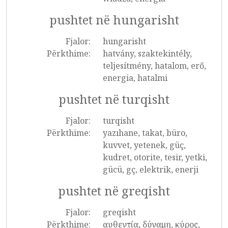
pushtet në hungarisht
Fjalor:
hungarisht
Përkthime:
hatvány, szaktekintély,
teljesítmény, hatalom, erő,
energia, hatalmi
pushtet në turqisht
Fjalor:
turqisht
Përkthime:
yazıhane, takat, büro,
kuvvet, yetenek, güç,
kudret, otorite, tesir, yetki,
gücü, gç, elektrik, enerji
pushtet në greqisht
Fjalor:
greqisht
Përkthime:
αυθεντία, δύναμη, κύρος,