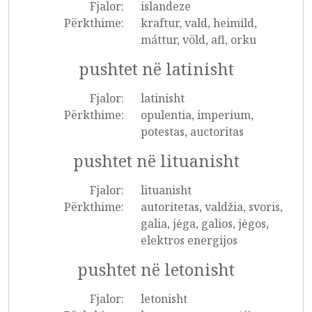
Fjalor:
islandeze
Përkthime:
kraftur, vald, heimild,
máttur, völd, afl, orku
pushtet në latinisht
Fjalor:
latinisht
Përkthime:
opulentia, imperium,
potestas, auctoritas
pushtet në lituanisht
Fjalor:
lituanisht
Përkthime:
autoritetas, valdžia, svoris,
galia, jėga, galios, jėgos,
elektros energijos
pushtet në letonisht
Fjalor:
letonisht