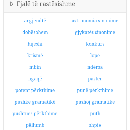
Fjalë të rastësishme
argjendtë
astronomia sinonime
dobësohem
gjykatës sinonime
hijeshi
konkurs
krismë
lopë
mbin
ndërsa
ngaqë
pastër
potent përkthime
punë përkthime
pushkë gramatikë
pushoj gramatikë
pushtues përkthime
puth
pëllumb
shpie