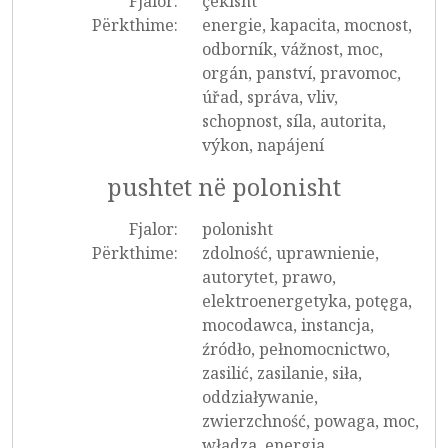
Fjalor:
çekisht
Përkthime:
energie, kapacita, mocnost,
odborník, vážnost, moc,
orgán, panství, pravomoc,
úřad, správa, vliv,
schopnost, síla, autorita,
výkon, napájení
pushtet në polonisht
Fjalor:
polonisht
Përkthime:
zdolność, uprawnienie,
autorytet, prawo,
elektroenergetyka, potęga,
mocodawca, instancja,
źródło, pełnomocnictwo,
zasilić, zasilanie, siła,
oddziaływanie,
zwierzchność, powaga, moc,
władza, energia