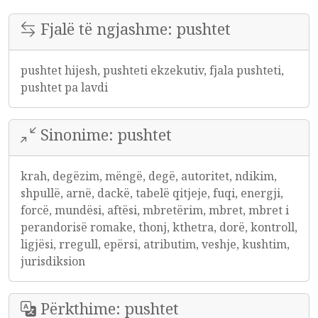
Fjalë të ngjashme: pushtet
pushtet hijesh, pushteti ekzekutiv, fjala pushteti,
pushtet pa lavdi
Sinonime: pushtet
krah, degëzim, mëngë, degë, autoritet, ndikim,
shpullë, arnë, dackë, tabelë qitjeje, fuqi, energji,
forcë, mundësi, aftësi, mbretërim, mbret, mbret i
perandorisë romake, thonj, kthetra, dorë, kontroll,
ligjësi, rregull, epërsi, atributim, veshje, kushtim,
jurisdiksion
Përkthime: pushtet