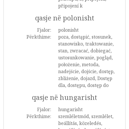
připojení k
qasje në polonisht
Fjalor:
polonisht
Përkthime:
poza, dostąpić, stosunek,
stanowisko, traktowanie,
stan, zwracać, dobiegać,
ustosunkowanie, pogląd,
położenie, metoda,
nadejście, dojście, dostęp,
zbliżenie, dojazd, Dostęp
dla, dostępu, dostęp do
qasje në hungarisht
Fjalor:
hungarisht
Përkthime:
szemléletmód, szemlélet,
beállítás, közeledés,