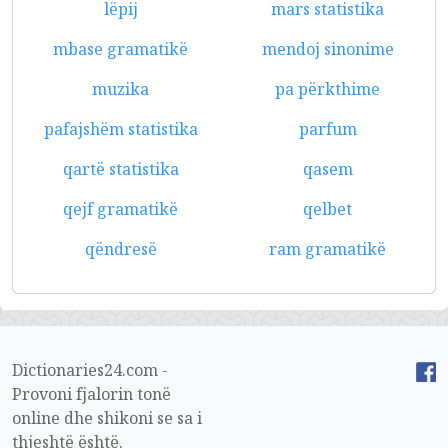
lëpij
mars statistika
mbase gramatikë
mendoj sinonime
muzika
pa përkthime
pafajshëm statistika
parfum
qartë statistika
qasem
qejf gramatikë
qelbet
qëndresë
ram gramatikë
Dictionaries24.com -
Provoni fjalorin tonë
online dhe shikoni se sa i
thjeshtë është.