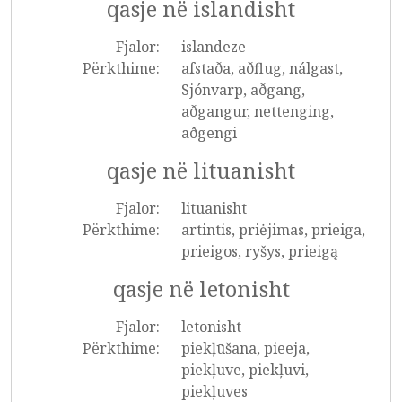
qasje në islandisht
Fjalor:
islandeze
Përkthime:
afstaða, aðflug, nálgast,
Sjónvarp, aðgang,
aðgangur, nettenging,
aðgengi
qasje në lituanisht
Fjalor:
lituanisht
Përkthime:
artintis, priėjimas, prieiga,
prieigos, ryšys, prieigą
qasje në letonisht
Fjalor:
letonisht
Përkthime:
piekļūšana, pieeja,
piekļuve, piekļuvi,
piekļuves