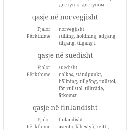
доступ к, доступом
qasje në norvegjisht
Fjalor:
norvegjisht
Përkthime:
stilling, holdning, adgang,
tilgang, tilgang i
qasje në suedisht
Fjalor:
suedisht
Përkthime:
nalkas, ståndpunkt,
hållning, tillgång, rullstol,
för rullstol, tillträde,
åtkomst
qasje në finlandisht
Fjalor:
finlandisht
Përkthime:
asento, lähestyä, reitti,