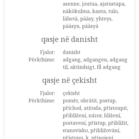
asenne, joutua, ajatustapa,
näkökulma, kanta, tulo,
lähetä, pääsy, yhteys,
pääsyn, pääsyä
qasje në danisht
Fjalor:
danisht
Përkthime:
adgang, adgangen, adgang
til, aktindsigt, få adgang
qasje në çekisht
Fjalor:
çekisht
Përkthime:
poměr, obrátit, postup,
příchod, atituda, přistoupit,
přiblížení, názor, blížení,
postavení, přístup, přiblížit,
stanovisko, přibližování,
přístupu, k, připojení,