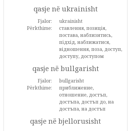
qasje në ukrainisht
Fjalor:
ukrainisht
Përkthime:
ставлення, позиція,
постава, наблизитись,
підхід, наближатися,
відношення, поза, доступ,
доступу, доступом
qasje në bullgarisht
Fjalor:
bullgarisht
Përkthime:
приближение,
отношение, достъп,
достъпа, достъп до, на
достъпа, на достъп
qasje në bjellorusisht