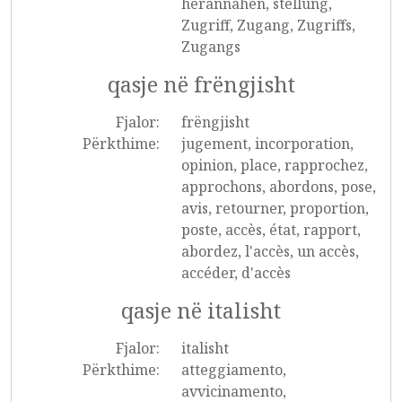
herannahen, stellung,
Zugriff, Zugang, Zugriffs,
Zugangs
qasje në frëngjisht
Fjalor:
frëngjisht
Përkthime:
jugement, incorporation,
opinion, place, rapprochez,
approchons, abordons, pose,
avis, retourner, proportion,
poste, accès, état, rapport,
abordez, l'accès, un accès,
accéder, d'accès
qasje në italisht
Fjalor:
italisht
Përkthime:
atteggiamento,
avvicinamento,