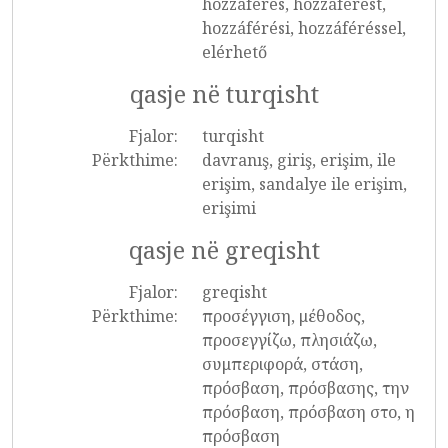
hozzáférés, hozzáférést,
hozzáférési, hozzáféréssel,
elérhető
qasje në turqisht
Fjalor:
turqisht
Përkthime:
davranış, giriş, erişim, ile
erişim, sandalye ile erişim,
erişimi
qasje në greqisht
Fjalor:
greqisht
Përkthime:
προσέγγιση, μέθοδος,
προσεγγίζω, πλησιάζω,
συμπεριφορά, στάση,
πρόσβαση, πρόσβασης, την
πρόσβαση, πρόσβαση στο, η
πρόσβαση