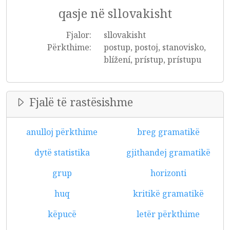
qasje në sllovakisht
Fjalor:
sllovakisht
Përkthime:
postup, postoj, stanovisko,
blížení, prístup, prístupu
Fjalë të rastësishme
anulloj përkthime
breg gramatikë
dytë statistika
gjithandej gramatikë
grup
horizonti
huq
kritikë gramatikë
këpucë
letër përkthime