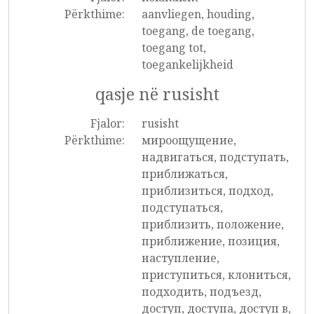
Përkthime:
aanvliegen, houding,
toegang, de toegang,
toegang tot,
toegankelijkheid
qasje në rusisht
Fjalor:
rusisht
Përkthime:
мироощущение,
надвигаться, подступать,
приближаться,
приблизиться, подход,
подступаться,
приблизить, положение,
приближение, позиция,
наступление,
приступиться, клониться,
подходить, подъезд,
доступ, доступа, доступ в,