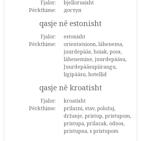
Fjalor:
bjellorusisht
Përkthime:
доступ
qasje në estonisht
Fjalor:
estonisht
Përkthime:
orientatsioon, lähenema,
juurdepääs, hoiak, poos,
lähenemine, juurdepääsu,
Juurdepääsupiirangu,
ligipääsu, hotellid
qasje në kroatisht
Fjalor:
kroatisht
Përkthime:
prilazni, stav, položaj,
držanje, pristup, pristupom,
pristupa, prilazak, odnos,
pristupna, s pristupom