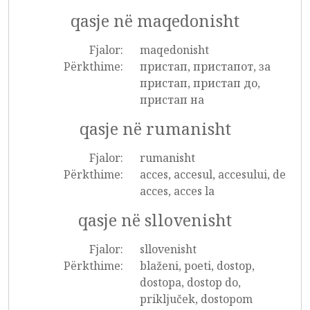
qasje në maqedonisht
Fjalor:
maqedonisht
Përkthime:
пристап, пристапот, за
пристап, пристап до,
пристап на
qasje në rumanisht
Fjalor:
rumanisht
Përkthime:
acces, accesul, accesului, de
acces, acces la
qasje në sllovenisht
Fjalor:
sllovenisht
Përkthime:
blaženi, poeti, dostop,
dostopa, dostop do,
priključek, dostopom