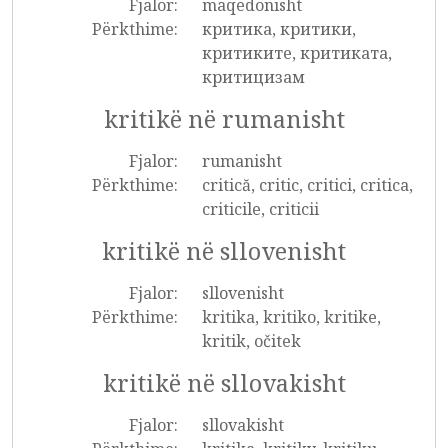
Fjalor:
maqedonisht
Përkthime:
критика, критики,
критиките, критиката,
критицизам
kritikë në rumanisht
Fjalor:
rumanisht
Përkthime:
critică, critic, critici, critica,
criticile, criticii
kritikë në sllovenisht
Fjalor:
sllovenisht
Përkthime:
kritika, kritiko, kritike,
kritik, očitek
kritikë në sllovakisht
Fjalor:
sllovakisht