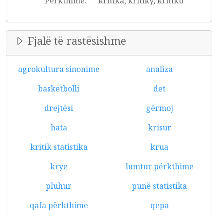
Përkthime:
kritika, kritiky, kritiku
Fjalë të rastësishme
agrokultura sinonime
analiza
basketbolli
det
drejtësi
gërmoj
hata
krisur
kritik statistika
krua
krye
lumtur përkthime
pluhur
punë statistika
qafa përkthime
qepa