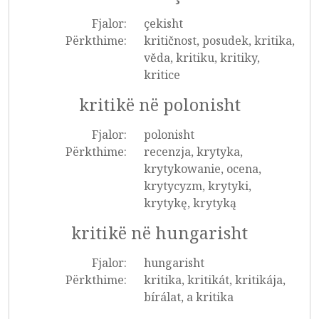
Fjalor:
çekisht
Përkthime:
kritičnost, posudek, kritika,
věda, kritiku, kritiky,
kritice
kritikë në polonisht
Fjalor:
polonisht
Përkthime:
recenzja, krytyka,
krytykowanie, ocena,
krytycyzm, krytyki,
krytykę, krytyką
kritikë në hungarisht
Fjalor:
hungarisht
Përkthime:
kritika, kritikát, kritikája,
bírálat, a kritika