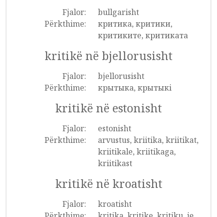
Fjalor:
bullgarisht
Përkthime:
критика, критики,
критиките, критиката
kritikë në bjellorusisht
Fjalor:
bjellorusisht
Përkthime:
крытыка, крытыкі
kritikë në estonisht
Fjalor:
estonisht
Përkthime:
arvustus, kriitika, kriitikat,
kriitikale, kriitikaga,
kriitikast
kritikë në kroatisht
Fjalor:
kroatisht
Përkthime:
kritika, kritike, kritiku, je