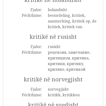
Fjalor:
holandisht
Përkthime:
beoordeling, kritiek,
aanmerking, kritiek op, de
kritiek, kritiek van
kritikë në rusisht
Fjalor:
rusisht
Përkthime:
рецензия, замечание,
критицизм, критика,
критики, критику,
критике, критикой
kritikë në norvegjisht
Fjalor:
norvegjisht
Përkthime:
kritikk, kritikken
kritikë në suedisht