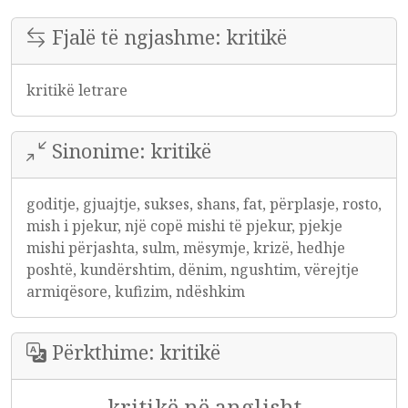
Fjalë të ngjashme: kritikë
kritikë letrare
Sinonime: kritikë
goditje, gjuajtje, sukses, shans, fat, përplasje, rosto,
mish i pjekur, një copë mishi të pjekur, pjekje
mishi përjashta, sulm, mësymje, krizë, hedhje
poshtë, kundërshtim, dënim, ngushtim, vërejtje
armiqësore, kufizim, ndëshkim
Përkthime: kritikë
kritikë në anglisht