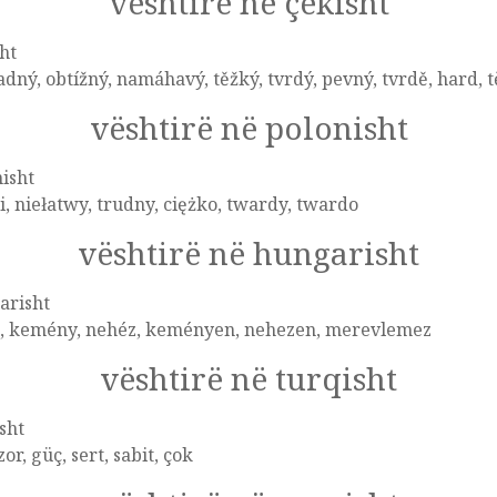
vështirë në çekisht
ht
dný, obtížný, namáhavý, těžký, tvrdý, pevný, tvrdě, hard, t
vështirë në polonisht
isht
i, niełatwy, trudny, ciężko, twardy, twardo
vështirë në hungarisht
arisht
s, kemény, nehéz, keményen, nehezen, merevlemez
vështirë në turqisht
sht
zor, güç, sert, sabit, çok