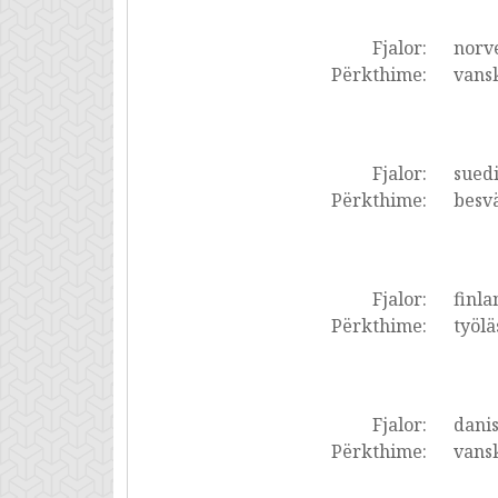
Fjalor:
norve
Përkthime:
vansk
Fjalor:
suedi
Përkthime:
besvä
Fjalor:
finla
Përkthime:
työlä
Fjalor:
dani
Përkthime:
vansk