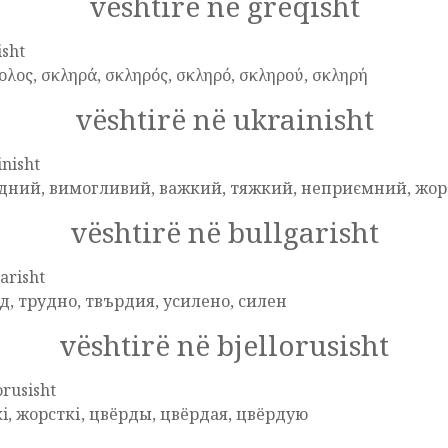
vështirë në greqisht
isht
ολος, σκληρά, σκληρός, σκληρό, σκληρού, σκληρή
vështirë në ukrainisht
nisht
дний, вимогливий, важкий, тяжкий, неприємний, жор
vështirë në bullgarisht
arisht
д, трудно, твърдия, усилено, силен
vështirë në bjellorusisht
orusisht
i, жорсткі, цвёрды, цвёрдая, цвёрдую