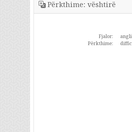
Përkthime: vështirë
Fjalor:
angli
Përkthime:
diffi