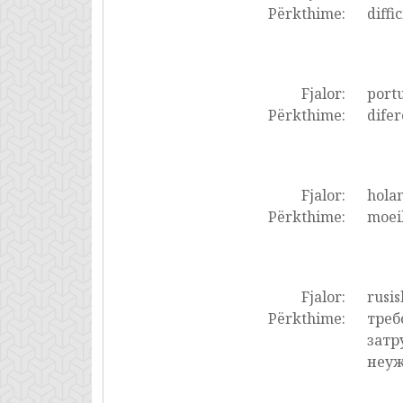
Përkthime:
diffi
Fjalor:
portu
Përkthime:
difer
Fjalor:
holan
Përkthime:
moeil
Fjalor:
rusis
Përkthime:
треб
затр
неуж