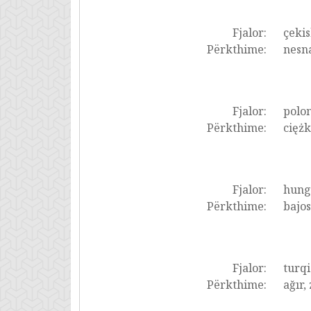
Fjalor:
çekis
Përkthime:
nesna
Fjalor:
polon
Përkthime:
ciężk
Fjalor:
hung
Përkthime:
bajo
Fjalor:
turqi
Përkthime:
ağır, 