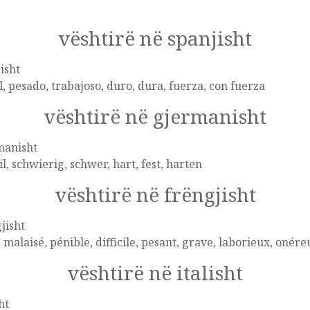
vështirë në spanjisht
isht
il, pesado, trabajoso, duro, dura, fuerza, con fuerza
vështirë në gjermanisht
manisht
zil, schwierig, schwer, hart, fest, harten
vështirë në frëngjisht
jisht
 malaisé, pénible, difficile, pesant, grave, laborieux, onéreu
vështirë në italisht
ht