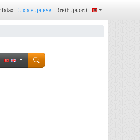
 falas
Lista e fjalëve
Rreth fjalorit