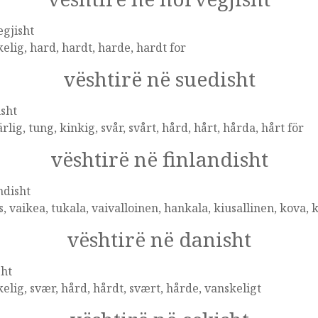
gjisht
elig, hard, hardt, harde, hardt for
vështirë në suedisht
sht
rlig, tung, kinkig, svår, svårt, hård, hårt, hårda, hårt för
vështirë në finlandisht
ndisht
s, vaikea, tukala, vaivalloinen, hankala, kiusallinen, kova, 
vështirë në danisht
sht
elig, svær, hård, hårdt, svært, hårde, vanskeligt