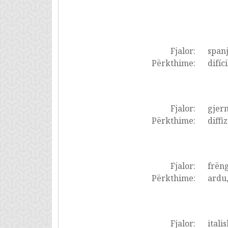
Fjalor:
spanj
Përkthime:
difíc
Fjalor:
gjer
Përkthime:
diffi
Fjalor:
frëng
Përkthime:
ardu,
Fjalor:
italis