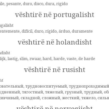
cile, pesante, duro, disco, dura, rigido
vështirë në portugalisht
galisht
entemente, difícil, duro, rígido, árduo, duramente
vështirë në holandisht
disht
ijk, lastig, slim, zwaar, hard, harde, vaste, de harde
vështirë në rusisht
ht
овательный, трудновоспитуемый, труднопроходимый,
удненный, тягостный, тяжелый, грузный, трудный, о
ивчивый, складной, сложный, жесткий, тяжело, сильн
vështirë në norvegjisht