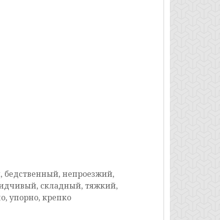
 бедственный, непроезжий,
бидчивый, складный, тяжкий,
о, упорно, крепко