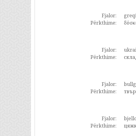
Fjalor:
greq
Përkthime:
δύσκ
Fjalor:
ukrai
Përkthime:
скла
Fjalor:
bullg
Përkthime:
твър
Fjalor:
bjell
Përkthime:
цяжк