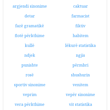
argjendi sinonime
caktuar
detar
farmacist
fazë gramatikë
fiktiv
flotë përkthime
habitem
kullë
lëkurë statistika
ndjek
ngjis
punishte
përmbri
rosë
shushurin
sportiv sinonime
venitem
veprim
vepër sinonime
vera përkthime
vit statistika