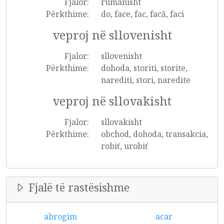
Fjalor:
rumanisht
Përkthime:
do, face, fac, facă, faci
veproj në sllovenisht
Fjalor:
sllovenisht
Përkthime:
dohoda, storiti, storite,
narediti, stori, naredite
veproj në sllovakisht
Fjalor:
sllovakisht
Përkthime:
obchod, dohoda, transakcia,
robiť, urobiť
Fjalë të rastësishme
abrogim
acar