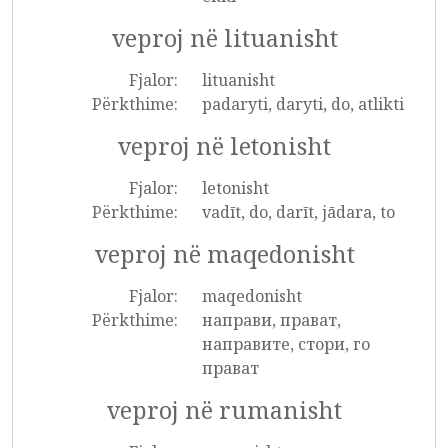
veproj në lituanisht
Fjalor:
lituanisht
Përkthime:
padaryti, daryti, do, atlikti
veproj në letonisht
Fjalor:
letonisht
Përkthime:
vadīt, do, darīt, jādara, to
veproj në maqedonisht
Fjalor:
maqedonisht
Përkthime:
направи, прават,
направите, стори, го
прават
veproj në rumanisht