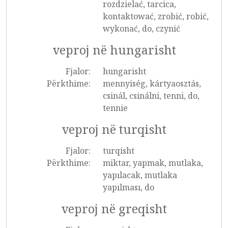
rozdzielać, tarcica,
kontaktować, zrobić, robić,
wykonać, do, czynić
veproj në hungarisht
Fjalor:
hungarisht
Përkthime:
mennyiség, kártyaosztás,
csinál, csinálni, tenni, do,
tennie
veproj në turqisht
Fjalor:
turqisht
Përkthime:
miktar, yapmak, mutlaka,
yapılacak, mutlaka
yapılması, do
veproj në greqisht