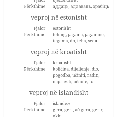
Fjalor:
bjellorusisht
Përkthime:
аддаць, аддаваць, зрабіць
veproj në estonisht
Fjalor:
estonisht
Përkthime:
tehing, jagama, jagamine,
tegema, do, teha, seda
veproj në kroatisht
Fjalor:
kroatisht
Përkthime:
količina, dijeljenje, dio,
pogodba, učiniti, raditi,
napraviti, učinite, to
veproj në islandisht
Fjalor:
islandeze
Përkthime:
gera, gert, að gera, gerir,
ekki