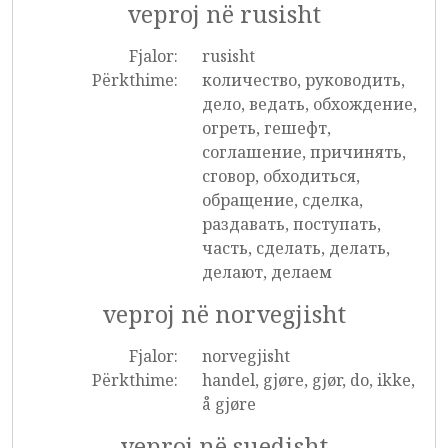
veproj në rusisht
Fjalor:
rusisht
Përkthime:
количество, руководить,
дело, ведать, обхождение,
огреть, гешефт,
соглашение, причинять,
сговор, обходиться,
обращение, сделка,
раздавать, поступать,
часть, сделать, делать,
делают, делаем
veproj në norvegjisht
Fjalor:
norvegjisht
Përkthime:
handel, gjøre, gjør, do, ikke,
å gjøre
veproj në suedisht