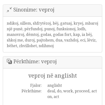
Sinonime: veproj
ndikoj, sillem, shfrytëzoj, bëj, gatuaj, kryej, mbaroj
një punë, përfundoj, punoj, funksionoj, lodh,
manovroj, dëmtoj, godas, godas fort, kap, ia bëj,
shkoj me, duroj, pajtohem, dua, vazhdoj, eci, lëviz,
bëhet, zhvillohet, ndihmoj
Përkthime: veproj
veproj në anglisht
Fjalor:
anglisht
Përkthime:
deal, do, work, proceed, act
on, act