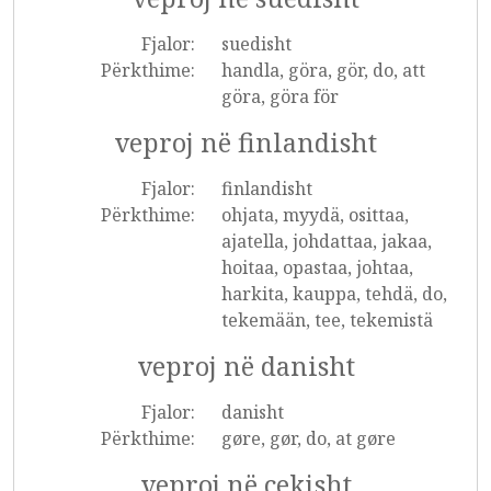
Fjalor:
suedisht
Përkthime:
handla, göra, gör, do, att
göra, göra för
veproj në finlandisht
Fjalor:
finlandisht
Përkthime:
ohjata, myydä, osittaa,
ajatella, johdattaa, jakaa,
hoitaa, opastaa, johtaa,
harkita, kauppa, tehdä, do,
tekemään, tee, tekemistä
veproj në danisht
Fjalor:
danisht
Përkthime:
gøre, gør, do, at gøre
veproj në çekisht