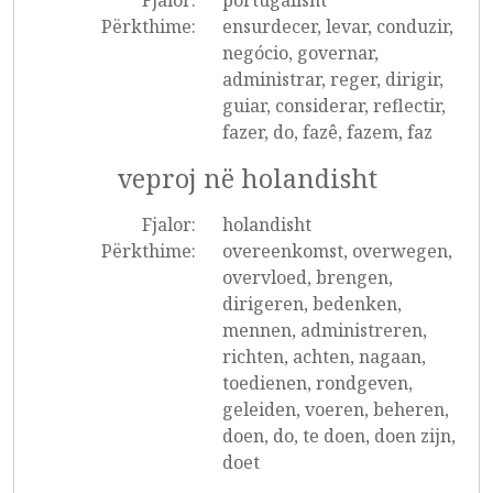
Fjalor:
portugalisht
Përkthime:
ensurdecer, levar, conduzir,
negócio, governar,
administrar, reger, dirigir,
guiar, considerar, reflectir,
fazer, do, fazê, fazem, faz
veproj në holandisht
Fjalor:
holandisht
Përkthime:
overeenkomst, overwegen,
overvloed, brengen,
dirigeren, bedenken,
mennen, administreren,
richten, achten, nagaan,
toedienen, rondgeven,
geleiden, voeren, beheren,
doen, do, te doen, doen zijn,
doet