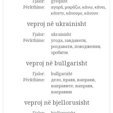
Fjalor:
greqisht
Përkthime:
αγορά, μοιράζω, κάνω, κάνει,
κάνετε, κάνουμε, κάνουν
veproj në ukrainisht
Fjalor:
ukrainisht
Përkthime:
угода, завдавати,
роздавати, поводження,
зробити
veproj në bullgarisht
Fjalor:
bullgarisht
Përkthime:
дело, правя, направи,
направите, направя,
направим
veproj në bjellorusisht