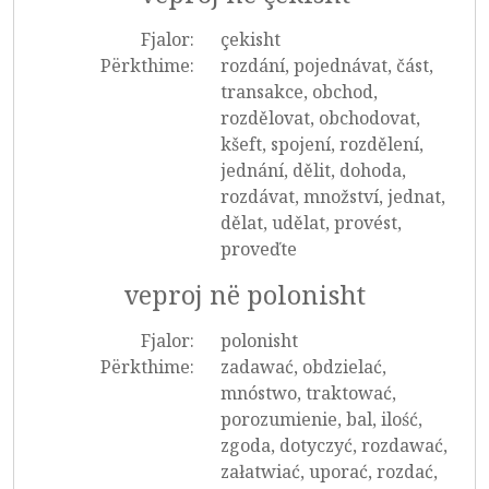
Fjalor:
çekisht
Përkthime:
rozdání, pojednávat, část,
transakce, obchod,
rozdělovat, obchodovat,
kšeft, spojení, rozdělení,
jednání, dělit, dohoda,
rozdávat, množství, jednat,
dělat, udělat, provést,
proveďte
veproj në polonisht
Fjalor:
polonisht
Përkthime:
zadawać, obdzielać,
mnóstwo, traktować,
porozumienie, bal, ilość,
zgoda, dotyczyć, rozdawać,
załatwiać, uporać, rozdać,