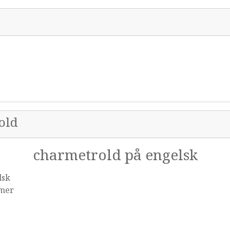
old
charmetrold på engelsk
lsk
mer