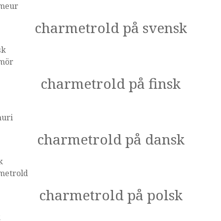
meur
charmetrold på svensk
sk
mör
charmetrold på finsk
uri
charmetrold på dansk
k
metrold
charmetrold på polsk
k