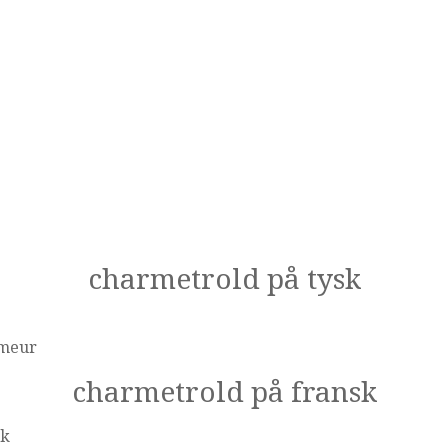
charmetrold på tysk
meur
charmetrold på fransk
sk