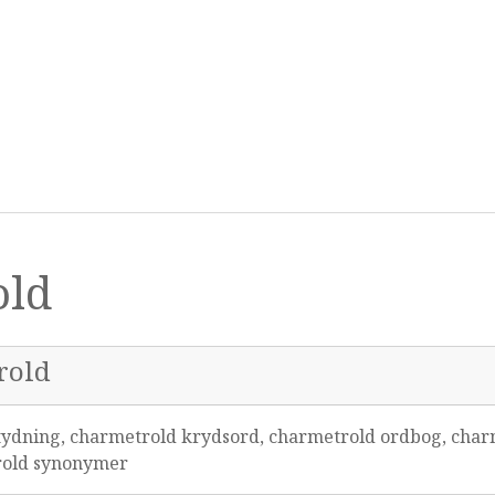
old
rold
ydning, charmetrold krydsord, charmetrold ordbog, char
rold synonymer