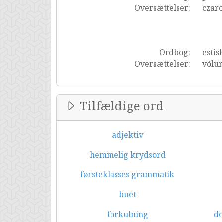
Oversættelser:
czaro
Ordbog:
estis
Oversættelser:
võlu
Tilfældige ord
adjektiv
hemmelig krydsord
førsteklasses grammatik
buet
forkulning
de