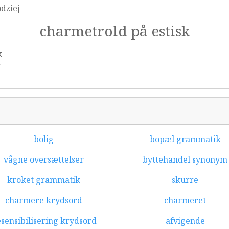
dziej
charmetrold på estisk
k
r
bolig
bopæl grammatik
vågne oversættelser
byttehandel synonym
kroket grammatik
skurre
charmere krydsord
charmeret
sensibilisering krydsord
afvigende