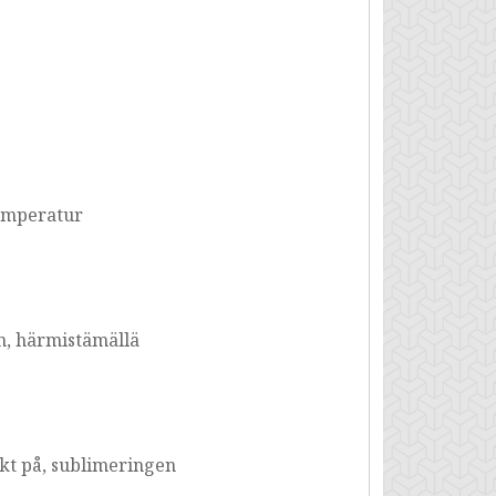
temperatur
n, härmistämällä
kt på, sublimeringen