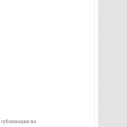
n
 сублимация на