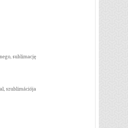
jnego, sublimację
al, szublimációja