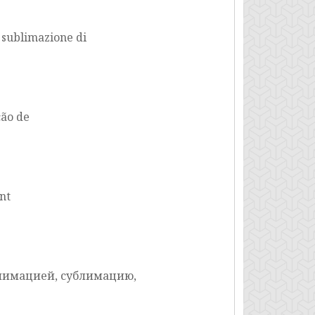
 sublimazione di
ção de
nt
блимацией, сублимацию,