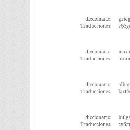
diccionario:
grie
Traducciones:
εξάχ
diccionario:
ucra
Traducciones:
очищ
diccionario:
alba
Traducciones:
lartë
diccionario:
búlg
Traducciones:
субл