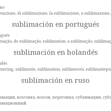
ano
mazione, di sublimazione, la sublimazione, a sublimazione,
sublimación en portugués
ugués
mação, de sublimação, sublimation, a sublimação, sublima
sublimación en holandés
ndés
mering, sublimatie, sublimation, sublimeren, sublimatiepu
sublimación en ruso
имация, возгонка, возгон, перегонка, сублимации, су
лимационный