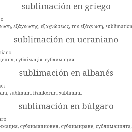
sublimación en griego
go
νωση, εξάχνωσης, εξαχνώσεως, την εξάχνωση, sublimatio
sublimación en ucraniano
niano
ення, сублімація, сублимация
sublimación en albanés
nés
sim, sublimim, fisnikërim, sublimimi
sublimación en búlgaro
aro
имация, сублимационен, сублимиране, сублимацията,