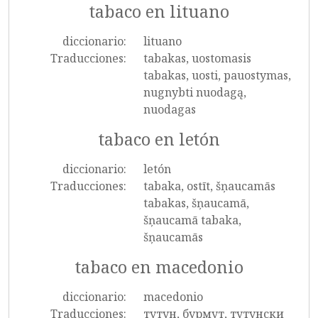
tabaco en lituano
diccionario:
lituano
Traducciones:
tabakas, uostomasis
tabakas, uosti, pauostymas,
nugnybti nuodagą,
nuodagas
tabaco en letón
diccionario:
letón
Traducciones:
tabaka, ostīt, šņaucamās
tabakas, šņaucamā,
šņaucamā tabaka,
šņaucamās
tabaco en macedonio
diccionario:
macedonio
Traducciones:
тутун, бурмут, тутунски