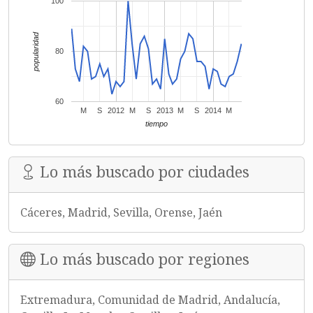
100
popularidad
80
60
M
S
2012
M
S
2013
M
S
2014
M
tiempo
Lo más buscado por ciudades
Cáceres, Madrid, Sevilla, Orense, Jaén
Lo más buscado por regiones
Extremadura, Comunidad de Madrid, Andalucía,