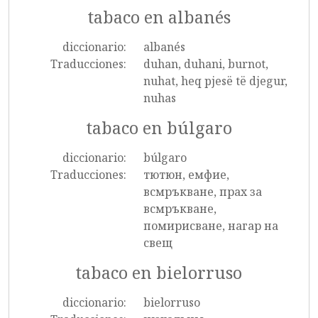
tabaco en albanés
diccionario:
albanés
Traducciones:
duhan, duhani, burnot,
nuhat, heq pjesë të djegur,
nuhas
tabaco en búlgaro
diccionario:
búlgaro
Traducciones:
тютюн, емфие,
всмръкване, прах за
всмръкване,
помирисване, нагар на
свещ
tabaco en bielorruso
diccionario:
bielorruso