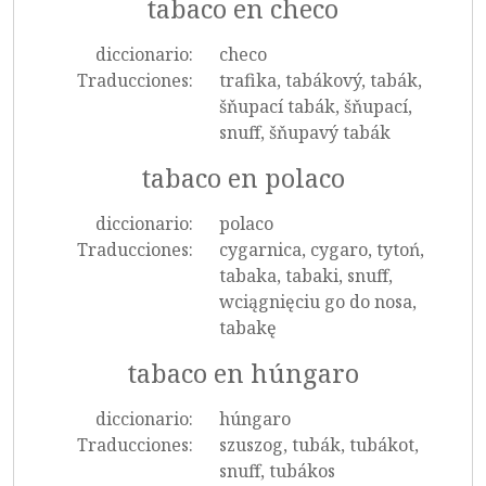
tabaco en checo
diccionario:
checo
Traducciones:
trafika, tabákový, tabák,
šňupací tabák, šňupací,
snuff, šňupavý tabák
tabaco en polaco
diccionario:
polaco
Traducciones:
cygarnica, cygaro, tytoń,
tabaka, tabaki, snuff,
wciągnięciu go do nosa,
tabakę
tabaco en húngaro
diccionario:
húngaro
Traducciones:
szuszog, tubák, tubákot,
snuff, tubákos