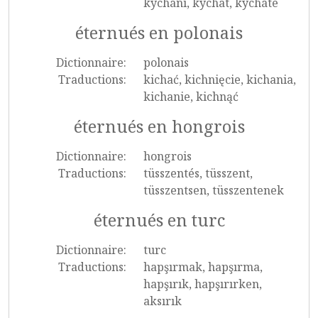
kýchání, kýchat, kýcháte
éternués en polonais
Dictionnaire:
polonais
Traductions:
kichać, kichnięcie, kichania,
kichanie, kichnąć
éternués en hongrois
Dictionnaire:
hongrois
Traductions:
tüsszentés, tüsszent,
tüsszentsen, tüsszentenek
éternués en turc
Dictionnaire:
turc
Traductions:
hapşırmak, hapşırma,
hapşırık, hapşırırken,
aksırık