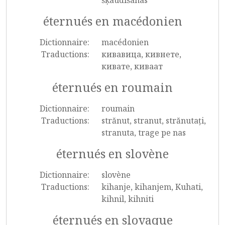
šķaudīšanas
éternués en macédonien
Dictionnaire:
macédonien
Traductions:
кивавица, кивнете,
кивате, киваат
éternués en roumain
Dictionnaire:
roumain
Traductions:
strănut, stranut, strănutați,
stranuta, trage pe nas
éternués en slovène
Dictionnaire:
slovène
Traductions:
kihanje, kihanjem, Kuhati,
kihnil, kihniti
éternués en slovaque