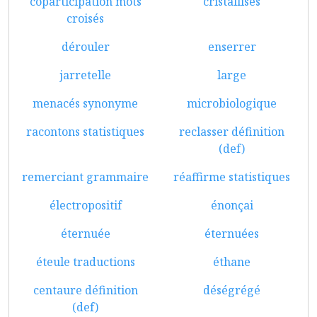
coparticipation mots
cristallisés
croisés
dérouler
enserrer
jarretelle
large
menacés synonyme
microbiologique
racontons statistiques
reclasser définition
(def)
remerciant grammaire
réaffirme statistiques
électropositif
énonçai
éternuée
éternuées
éteule traductions
éthane
centaure définition
déségrégé
(def)