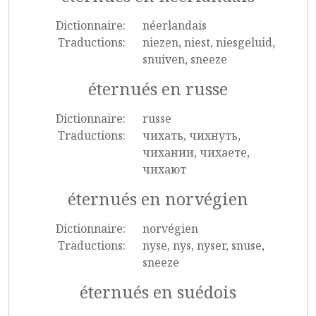
Dictionnaire:
néerlandais
Traductions:
niezen, niest, niesgeluid,
snuiven, sneeze
éternués en russe
Dictionnaire:
russe
Traductions:
чихать, чихнуть,
чихании, чихаете,
чихают
éternués en norvégien
Dictionnaire:
norvégien
Traductions:
nyse, nys, nyser, snuse,
sneeze
éternués en suédois