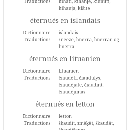
Traductions:
kihati, kihanje, kihnuti,
kihanja, kišite
éternués en islandais
Dictionnaire:
islandais
Traductions:
sneeze, hnerra, hnerrar, og
hnerra
éternués en lituanien
Dictionnaire:
lituanien
Traductions:
čiaudėti, čiaudulys,
čiaudėjate, čiaudint,
čiaudėjimas
éternués en letton
Dictionnaire:
letton
Traductions:
šķaudīt, smēķēt, šķaudāt,