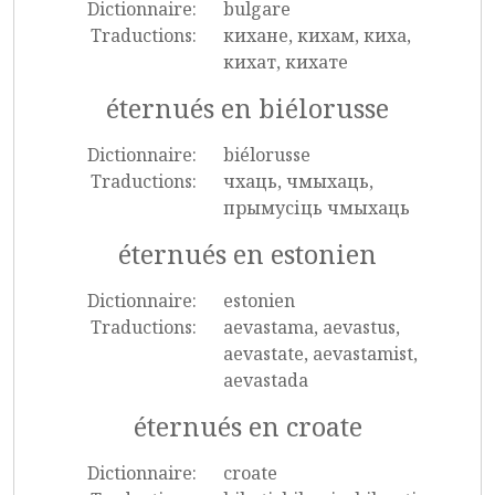
Dictionnaire:
bulgare
Traductions:
кихане, кихам, киха,
кихат, кихате
éternués en biélorusse
Dictionnaire:
biélorusse
Traductions:
чхаць, чмыхаць,
прымусіць чмыхаць
éternués en estonien
Dictionnaire:
estonien
Traductions:
aevastama, aevastus,
aevastate, aevastamist,
aevastada
éternués en croate
Dictionnaire:
croate